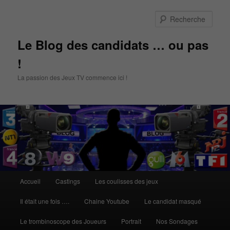
Aller
Aller
au
au
Rech
contenu
contenu
principal
secondaire
Le Blog des candidats … ou pas
!
La passion des Jeux TV commence ici !
Menu
Accueil
Castings
Les coulisses des jeux
principal
Il était une fois ….
Chaine Youtube
Le candidat masqué
Le trombinoscope des Joueurs
Portrait
Nos Sondages