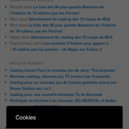
Michèle
dans
La liste des 98 plus grands Maestros de
l’histoire de ‘N’oubliez pas les Paroles’
Marc
dans
Déroulement du casting des 12 coups de Midi
Mimi
dans
La liste des 98 plus grands Maestros de l’histoire
de ‘N’oubliez pas les Paroles’
Hubac
dans
Déroulement du casting des 12 coups de Midi
Éternel Prévu
dans
Les conseils d’Arsène pour gagner à
« N’oubliez pas les paroles » de Nagui sur France 2
ARTICLES RÉCENTS
Casting Ouvert Pour le nouveau jeu de Jarry ‘The Imposter’
Nouveau casting, nouveau jeu TV produit par Fremantle
Casting pour un nouveau jeu de Culture générale animé par
Bruno Guillon sur La 2
Casting pour une nouvelle émission Tv de Brocante
Participez en binôme à un nouveau JEU MUSICAL et tentez
de remporter 10 000 EUROS
Cookies
CATÉGORIES
Audiences