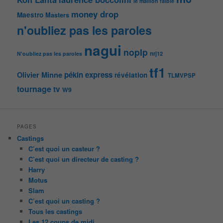
le maillon faible
money drop
Maestro
Masters
n'oubliez pas les paroles
nagui
noplp
nrj12
N'oubliez pas les paroles
tf1
pékin express
Olivier Minne
révélation
TLMVPSP
tournage
tv
W9
PAGES
Castings
C’est quoi un casteur ?
C’est quoi un directeur de casting ?
Harry
Motus
Slam
C’est quoi un casting ?
Tous les castings
Les 12 coups de midi