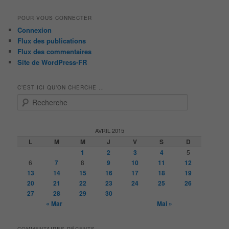
POUR VOUS CONNECTER
Connexion
Flux des publications
Flux des commentaires
Site de WordPress-FR
C’EST ICI QU’ON CHERCHE …
R
e
c
h
AVRIL 2015
e
L
M
M
J
V
S
D
r
1
2
3
4
5
c
6
7
8
9
10
11
12
h
13
14
15
16
17
18
19
e
20
21
22
23
24
25
26
27
28
29
30
« Mar
Mai »
COMMENTAIRES RÉCENTS