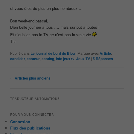
et vous êtes de plus en plus nombreux …
Bon week-end pascal,
Bien belle journée à tous …. mais surtout à toutes !
Et n’oubliez pas la TV ce n’est pas la vraie vie
Titi
Publié dans
Le journal de bord du Blog
|
Marqué avec
Article
,
candidat
,
casteur
,
casting
,
info jeux tv
,
Jeux TV
|
5
Réponses
Navigation
←
Articles plus anciens
des
articles
TRADUCTEUR AUTOMATIQUE
POUR VOUS CONNECTER
Connexion
Flux des publications