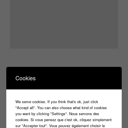
Cookies
Publié dans
Huggy les bons tuyaux
,
Quizz et jeux
|
Marqué avec
candidat
,
casteur
,
Christophe Dechavanne
,
concours
,
Jeux
,
laurence boccolini
,
motus
,
nagui
,
tf1
|
3
Réponses
We serve cookies. If you think that's ok, just click
"Accept all". You can also choose what kind of cookies
Le 201éme jour sur notre
you want by clicking "Settings". Nous servons des
5
cookies. Si vous pensez que c'est ok, cliquez simplement
journal du blog
sur "Accepter tout". Vous pouvez également choisir le