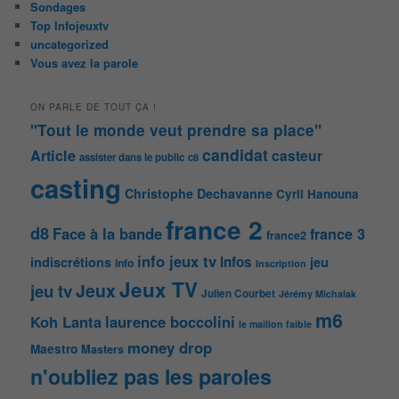
Sondages
Top Infojeuxtv
uncategorized
Vous avez la parole
ON PARLE DE TOUT ÇA !
"Tout le monde veut prendre sa place"
candidat
Article
casteur
assister dans le public
c8
casting
Christophe Dechavanne
Cyril Hanouna
france 2
d8
Face à la bande
france 3
france2
info jeux tv
Infos
indiscrétions
jeu
info
Inscription
Jeux TV
Jeux
jeu tv
Julien Courbet
Jérémy Michalak
m6
Koh Lanta
laurence boccolini
le maillon faible
money drop
Maestro
Masters
n'oubliez pas les paroles