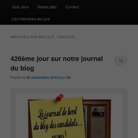
Quiz Jeux
NewsLetter
Contact
Les interviews de Lora
ARCHIVES PAR MOT-CLÉ :
CASTEUR
426ème jour sur notre journal
12
du blog
Publié le
30 novembre 2014
par
titi