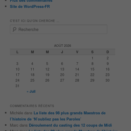
Flux des commentaires
Site de WordPress-FR
C’EST ICI QU’ON CHERCHE …
R
e
c
h
AOÛT 2026
e
L
M
M
J
V
S
D
r
1
2
c
3
4
5
6
7
8
9
h
10
11
12
13
14
15
16
e
17
18
19
20
21
22
23
24
25
26
27
28
29
30
31
« Juil
COMMENTAIRES RÉCENTS
Michèle
dans
La liste des 98 plus grands Maestros de
l’histoire de ‘N’oubliez pas les Paroles’
Marc
dans
Déroulement du casting des 12 coups de Midi