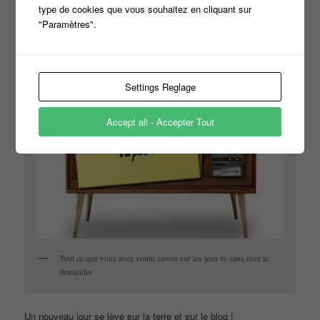
type de cookies que vous souhaitez en cliquant sur
Publié le
19 avril 2014
par
titi
"Paramètres".
Settings Reglage
Accept all - Accepter Tout
Tout ce que vous avez voulu savoir sur les jeux tv sans oser le
demander
Un nouveau jour se lève sur la terre et sur le blog !