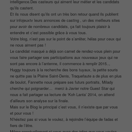
intelligence.Des casteurs qui aiment leur métier et les candidats
qu’ils castent.
Et ils nous disent qu’ils ont un très bon retour quand ils publient
sur infojeuxtv leurs annonces de casting , un des meilleurs sites
pour avoir de nombreux candidats, ça fait toujours plaisir à
entendre et c’est possible grâce à vous tous.
Votre blog, n’est pas sur le point de s’arrêter, hélas pour ceux qui
ne nous aiment pas !
Le candidat masqué a déjà son carnet de rendez-vous plein pour
vous faire partager ses participations aux nouveaux jeux qui ne
sont pas encore à l’antenne, il commence à remplir 2015..,
Huggy toujours à la recherche des bons tuyaux, la petite souris
ne quitte pas la Plaine Saint-Denis, Traquefaute a de plus en plus
de boulot, Fannette nous prépare ses futurs portraits, Milady
cherche qui poignarder… merci à Javier notre Guest Star qui
nous a fait partager sa lecture de ‘Koh Lanta’ 2014, on attend
d’ailleurs son analyse sur la finale.
Mais sur le Blog le principal c’est vous, il n’existe que par vous
et pour vous !
N’hésitez pas si vous le voulez, à rejoindre l’équipe de fadas et
fiers de l’être.
Même ponctuellement si vous avez des infos que vous voulez