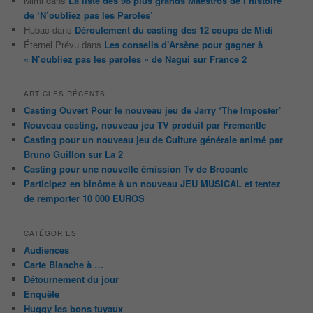
Mimi
dans
La liste des 98 plus grands Maestros de l’histoire
de ‘N’oubliez pas les Paroles’
Hubac
dans
Déroulement du casting des 12 coups de Midi
Éternel Prévu
dans
Les conseils d’Arsène pour gagner à
« N’oubliez pas les paroles » de Nagui sur France 2
ARTICLES RÉCENTS
Casting Ouvert Pour le nouveau jeu de Jarry ‘The Imposter’
Nouveau casting, nouveau jeu TV produit par Fremantle
Casting pour un nouveau jeu de Culture générale animé par
Bruno Guillon sur La 2
Casting pour une nouvelle émission Tv de Brocante
Participez en binôme à un nouveau JEU MUSICAL et tentez
de remporter 10 000 EUROS
CATÉGORIES
Audiences
Carte Blanche à …
Détournement du jour
Enquête
Huggy les bons tuyaux