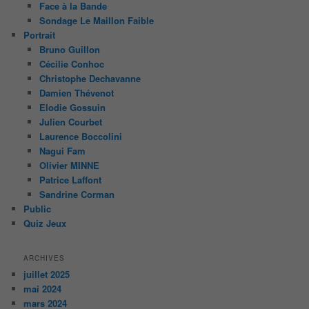
Face à la Bande
Sondage Le Maillon Faible
Portrait
Bruno Guillon
Cécilie Conhoc
Christophe Dechavanne
Damien Thévenot
Elodie Gossuin
Julien Courbet
Laurence Boccolini
Nagui Fam
Olivier MINNE
Patrice Laffont
Sandrine Corman
Public
Quiz Jeux
ARCHIVES
juillet 2025
mai 2024
mars 2024