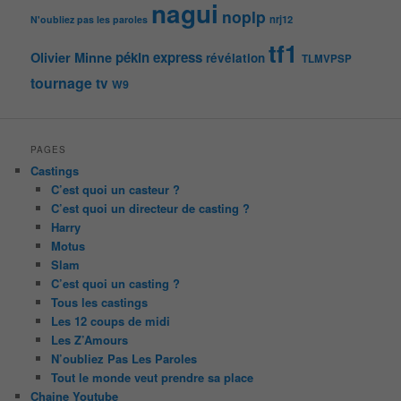
nagui
noplp
nrj12
N'oubliez pas les paroles
tf1
pékin express
Olivier Minne
révélation
TLMVPSP
tournage
tv
W9
PAGES
Castings
C’est quoi un casteur ?
C’est quoi un directeur de casting ?
Harry
Motus
Slam
C’est quoi un casting ?
Tous les castings
Les 12 coups de midi
Les Z’Amours
N’oubliez Pas Les Paroles
Tout le monde veut prendre sa place
Chaine Youtube