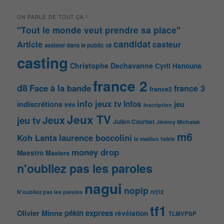
ON PARLE DE TOUT ÇA !
"Tout le monde veut prendre sa place"
candidat
Article
casteur
assister dans le public
c8
casting
Christophe Dechavanne
Cyril Hanouna
france 2
d8
Face à la bande
france 3
france2
info jeux tv
Infos
indiscrétions
jeu
info
Inscription
Jeux TV
Jeux
jeu tv
Julien Courbet
Jérémy Michalak
m6
Koh Lanta
laurence boccolini
le maillon faible
money drop
Maestro
Masters
n'oubliez pas les paroles
nagui
noplp
nrj12
N'oubliez pas les paroles
tf1
pékin express
Olivier Minne
révélation
TLMVPSP