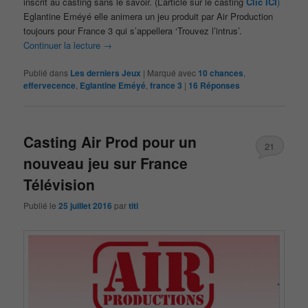
inscrit au casting sans le savoir. (L’article sur le casting
Clic ICI
)
Eglantine Eméyé elle animera un jeu produit par Air Production
toujours pour France 3 qui s’appellera ‘Trouvez l’intrus’.
Continuer la lecture
→
Publié dans
Les derniers Jeux
|
Marqué avec
10 chances
,
effervecence
,
Eglantine Eméyé
,
france 3
|
16
Réponses
Casting Air Prod pour un
21
nouveau jeu sur France
Télévision
Publié le
25 juillet 2016
par
titi