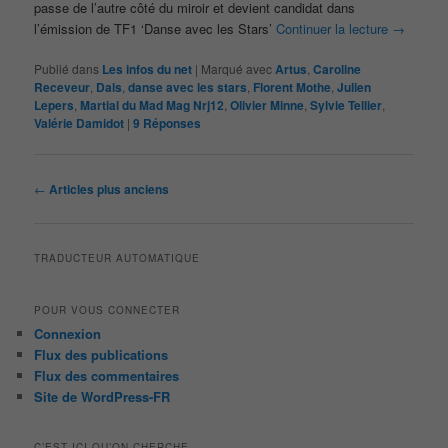
passe de l’autre côté du miroir et devient candidat dans
l’émission de TF1 ‘Danse avec les Stars’
Continuer la lecture
→
Publié dans
Les infos du net
|
Marqué avec
Artus
,
Caroline
Receveur
,
Dals
,
danse avec les stars
,
Florent Mothe
,
Julien
Lepers
,
Martial du Mad Mag Nrj12
,
Olivier Minne
,
Sylvie Tellier
,
Valérie Damidot
|
9
Réponses
Navigation
←
Articles plus anciens
des
articles
TRADUCTEUR AUTOMATIQUE
POUR VOUS CONNECTER
Connexion
Flux des publications
Flux des commentaires
Site de WordPress-FR
C’EST ICI QU’ON CHERCHE …