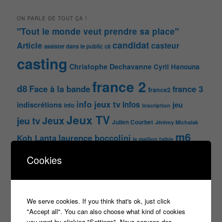
ON PARLE DE TOUT ÇA !
"Tout le monde veut prendre sa place"
candidat
Article
casteur
assister dans le public
c8
casting
Christophe Dechavanne
Cyril Hanouna
france 2
d8
Face à la bande
france 3
france2
info jeux tv
Infos
indiscrétions
jeu
info
Inscription
Jeux TV
Jeux
jeu tv
Julien Courbet
Jérémy Michalak
m6
Koh Lanta
laurence boccolini
le maillon faible
money drop
Maestro
Masters
Cookies
n'oubliez pas les paroles
nagui
noplp
nrj12
N'oubliez pas les paroles
We serve cookies. If you think that's ok, just click
tf1
"Accept all". You can also choose what kind of cookies
pékin express
Olivier Minne
révélation
TLMVPSP
you want by clicking "Settings". Nous servons des