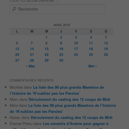
C’EST ICI QU’ON CHERCHE …
R
e
c
h
AVRIL 2015
e
L
M
M
J
V
S
D
r
1
2
3
4
5
c
6
7
8
9
10
11
12
h
13
14
15
16
17
18
19
e
20
21
22
23
24
25
26
27
28
29
30
« Mar
Mai »
COMMENTAIRES RÉCENTS
Michèle
dans
La liste des 98 plus grands Maestros de
l’histoire de ‘N’oubliez pas les Paroles’
Marc
dans
Déroulement du casting des 12 coups de Midi
Mimi
dans
La liste des 98 plus grands Maestros de l’histoire
de ‘N’oubliez pas les Paroles’
Hubac
dans
Déroulement du casting des 12 coups de Midi
Éternel Prévu
dans
Les conseils d’Arsène pour gagner à