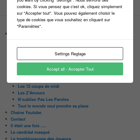
tournage
tv
W9
cookies. Si vous pensez que c'est ok, cliquez simplement
sur "Accepter tout". Vous pouvez également choisir le
type de cookies que vous souhaitez en cliquant sur
"Paramètres".
PAGES
Castings
C’est quoi un casteur ?
C’est quoi un directeur de casting ?
Harry
Settings Reglage
Motus
Slam
Accept all - Accepter Tout
C’est quoi un casting ?
Tous les castings
Les 12 coups de midi
Les Z’Amours
N’oubliez Pas Les Paroles
Tout le monde veut prendre sa place
Chaine Youtube
Contact
Il était une fois ….
Le candidat masqué
Le trombinoscope des Joueurs