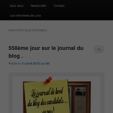
Quiz Jeux
NewsLetter
Contact
Les interviews de Lora
ARCHIVES QUOTIDIENNES :
558ème jour sur le journal du
10
blog .
Publié le
11 avril 2015
par
titi