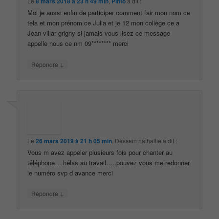
Le
8 mars 2018 à 23 h 49 min
,
Pinto
a dit :
Moi je aussi enfin de participer comment fair mon nom ce
tela et mon prénom ce Julia et je 12 mon collège ce a
Jean villar grigny si jamais vous lisez ce message
appelle nous ce nm 09******** merci
↓
Répondre
Le
26 mars 2019 à 21 h 05 min
,
Dessein nathallie
a dit :
Vous m avez appeler plusieurs fois pour chanter au
téléphone….hélas au travail…..pouvez vous me redonner
le numéro svp d avance merci
↓
Répondre