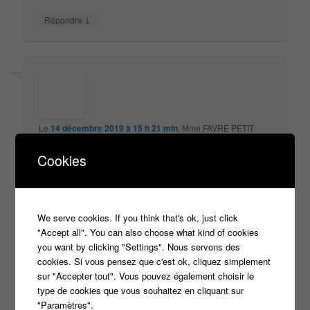
↓
Répondre
Le
14 décembre 2019 à 15 h 21 min
,
Mme FAVRE PETIT
MERMET
a dit :
Cookies
je ne regarde plus les 12 coups de midi sur TF1 Je
regarde la 2 avec NAGUI LES raisons : je ne supporte
pas du tout votre candidat ERIC depuis qu’il est candidat
Je le trouve antipathique et arrogant Jamais un sourire si
We serve cookies. If you think that's ok, just click
ce n’est de temps en temps un petit rictus Dès qu’il sera
"Accept all". You can also choose what kind of cookies
parti de l’émission je reverrai ma position Je suis navrée
you want by clicking "Settings". Nous servons des
mais je ne suis pas la seule mon entourage est d’accord
cookies. Si vous pensez que c'est ok, cliquez simplement
avec mes propos
sur "Accepter tout". Vous pouvez également choisir le
type de cookies que vous souhaitez en cliquant sur
↓
Répondre
"Paramètres".