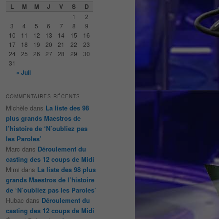
e
L
M
M
J
V
S
D
r
1
2
c
3
4
5
6
7
8
9
h
10
11
12
13
14
15
16
e
17
18
19
20
21
22
23
24
25
26
27
28
29
30
31
« Juil
COMMENTAIRES RÉCENTS
Michèle
dans
La liste des 98
plus grands Maestros de
l’histoire de ‘N’oubliez pas
les Paroles’
Marc
dans
Déroulement du
casting des 12 coups de Midi
Mimi
dans
La liste des 98 plus
grands Maestros de l’histoire
de ‘N’oubliez pas les Paroles’
Hubac
dans
Déroulement du
casting des 12 coups de Midi