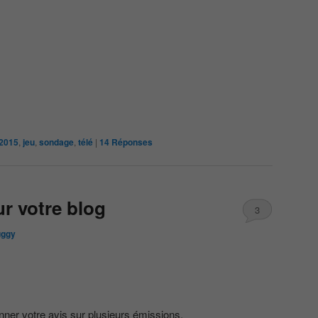
2015
,
jeu
,
sondage
,
télé
|
14
Réponses
r votre blog
3
ggy
ner votre avis sur plusieurs émissions.