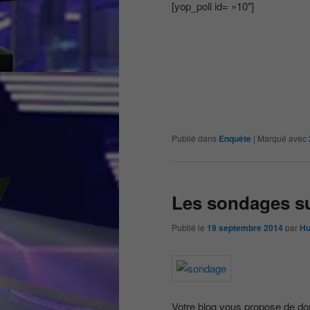
[yop_poll id= »10″]
Publié dans
Enquête
|
Marqué avec
Les sondages su
Publié le
19 septembre 2014
par
Hu
Votre blog vous propose de don