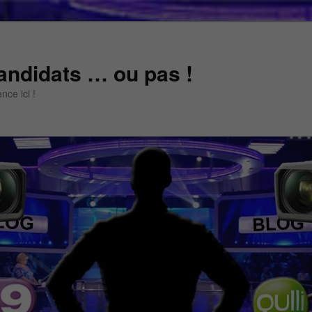
andidats … ou pas !
ce ici !