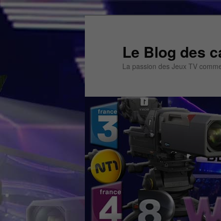
Aller
Aller
au
au
contenu
contenu
Le Blog des c
principal
secondaire
La passion des Jeux TV commen