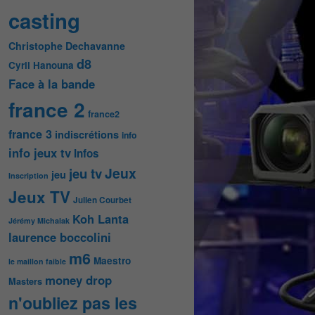
casting
Christophe Dechavanne
d8
Cyril Hanouna
Face à la bande
france 2
france2
france 3
indiscrétions
info
info jeux tv
Infos
Jeux
jeu tv
jeu
Inscription
Jeux TV
Julien Courbet
Koh Lanta
Jérémy Michalak
laurence boccolini
m6
Maestro
le maillon faible
money drop
Masters
n'oubliez pas les