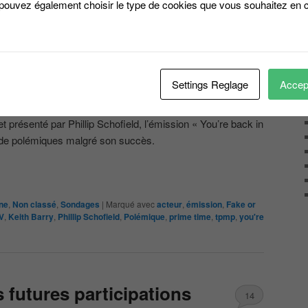
 pouvez également choisir le type de cookies que vous souhaitez en c
 Fouine
Settings Reglage
Accept
et présenté par Phillip Schofield, l’émission « You’re back in
de polémiques malgré son succès.
ine
,
Non classé
,
Sondages
|
Marqué avec
acteur
,
émission
,
Fake or
V
,
Keith Barry
,
Phillip Schofield
,
Polémique
,
prime time
,
tpmp
,
you're
 futures participations
14