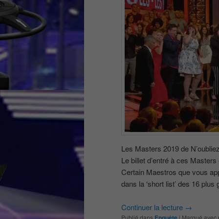
Les Masters 2019 de N’oubliez 
Le billet d’entré à ces Masters
Certain Maestros que vous appr
dans la ‘short list’ des 16 plus
Continuer la lecture
→
Publié dans
Enquête
|
Marqué avec