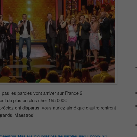
pas les paroles vont arriver sur France 2
 est de plus en plus cher 155 000€
éciez ont disparus, vous auriez aimé que d’autre rentrent
 grands ‘Maestros’
maestros
,
Masters
,
n'oubliez pas les paroles
,
nagui
,
noplp
|
20