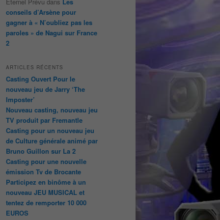
Éternel Prévu
dans
Les
conseils d’Arsène pour
gagner à « N’oubliez pas les
paroles » de Nagui sur France
2
ARTICLES RÉCENTS
Casting Ouvert Pour le
nouveau jeu de Jarry ‘The
Imposter’
Nouveau casting, nouveau jeu
TV produit par Fremantle
Casting pour un nouveau jeu
de Culture générale animé par
Bruno Guillon sur La 2
Casting pour une nouvelle
émission Tv de Brocante
Participez en binôme à un
nouveau JEU MUSICAL et
tentez de remporter 10 000
EUROS