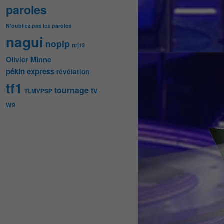
paroles
N'oubliez pas les paroles
nagui
noplp
nrj12
Olivier Minne
pékin express
révélation
tf1
tournage
tv
TLMVPSP
W9