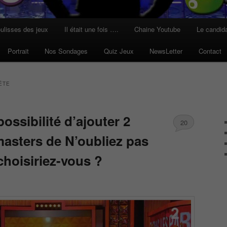
ulisses des jeux
Il était une fois ….
Chaine Youtube
Le candid
Portrait
Nos Sondages
Quiz Jeux
NewsLetter
Contact
ÊTE
possibilité d’ajouter 2
20
masters de N’oubliez pas
 choisiriez-vous ?