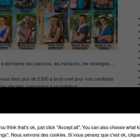
 a dechainer les passions, les trahisons, les stratégies …
 vous êtes plus de 2 000 a avoir voté pour vos candidats
 les résulats commence à se stabiliser.
2016
,
Koh Lanta
,
sondage
|
23
Réponses
ou think that's ok, just click "Accept all". You can also choose what 
 the Room’ …. Fake or Not
tings". Nous servons des cookies. Si vous pensez que c'est ok, cliqu
5