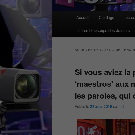
Menu
Accueil
Castings
Les co
principal
Le trombinoscope des Joueurs
ARCHIVES DE CATÉGORIE :
ENQU
Si vous aviez la 
‘maestros’ aux 
les paroles, qui
Publié le
22 août 2019
par
titi