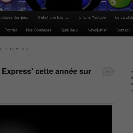
ulisses des jeux
Il était une fois ….
Chaine Youtube
Le candid
Portrait
Nos Sondages
Quiz Jeux
NewsLetter
Contact
ANE ROTEMBERG
in Express’ cette année sur
1