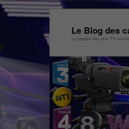
Aller
Aller
au
au
contenu
contenu
Le Blog des c
principal
secondaire
La passion des Jeux TV commen