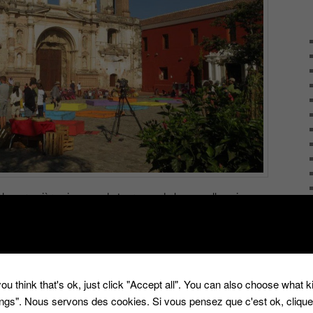
et les premières images du tournage de la nouvelle saison
on 2019, qui commence au Guatemala .
é avec
amerique centrale
,
colombie
,
guatemala
,
m6
,
pekin express
urnage
|
Une
réponse
ou think that's ok, just click "Accept all". You can also choose what 
tings". Nous servons des cookies. Si vous pensez que c'est ok, cliqu