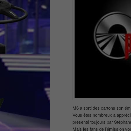
M6 a sorti des cartons son ém
Vous êtes nombreux a apprécier
présenté toujours par Stéphan
Mais les fans de l’émission vont