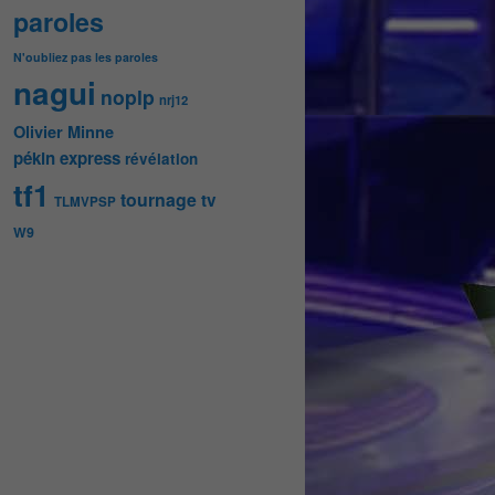
paroles
N'oubliez pas les paroles
nagui
noplp
nrj12
Olivier Minne
pékin express
révélation
tf1
tournage
tv
TLMVPSP
W9