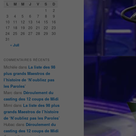
e
L
M
M
J
V
S
D
r
1
2
c
3
4
5
6
7
8
9
h
10
11
12
13
14
15
16
e
17
18
19
20
21
22
23
24
25
26
27
28
29
30
31
« Juil
COMMENTAIRES RÉCENTS
Michèle
dans
La liste des 98
plus grands Maestros de
l’histoire de ‘N’oubliez pas
les Paroles’
Marc
dans
Déroulement du
casting des 12 coups de Midi
Mimi
dans
La liste des 98 plus
grands Maestros de l’histoire
de ‘N’oubliez pas les Paroles’
Hubac
dans
Déroulement du
casting des 12 coups de Midi