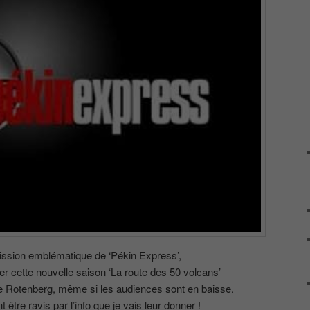
ission emblématique de ‘Pékin Express’,
 cette nouvelle saison ‘La route des 50 volcans’
e Rotenberg, même si les audiences sont en baisse.
 être ravis par l’info que je vais leur donner !