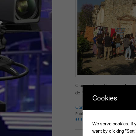
C’est parti, on trouve sur le n
de Pékin express 12ème sais
Cookies
Continuer la lecture
→
Publié dans
Les infos du net
|
Marqu
saison 12
,
stephane rotemberg
,
to
We serve cookies. If y
want by clicking "Set