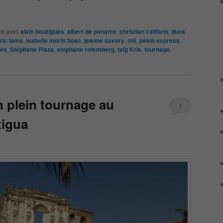
é avec
alain bouzigues
,
albert de paname
,
christian califano
,
duos
ric lama
,
isabelle morin bosc
,
jeanne savary
,
m6
,
pékin express
,
tés
,
Stéphane Plaza
,
stephane rotemberg
,
taïg Kris
,
tournage
,
n plein tournage au
1
tigua