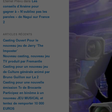
Éternel Prévu
dans
Les
conseils d’Arsène pour
gagner à « N’oubliez pas les
paroles » de Nagui sur France
2
ARTICLES RÉCENTS
Casting Ouvert Pour le
nouveau jeu de Jarry ‘The
Imposter’
Nouveau casting, nouveau jeu
TV produit par Fremantle
Casting pour un nouveau jeu
de Culture générale animé par
Bruno Guillon sur La 2
Casting pour une nouvelle
émission Tv de Brocante
Participez en binôme à un
nouveau JEU MUSICAL et
tentez de remporter 10 000
EUROS