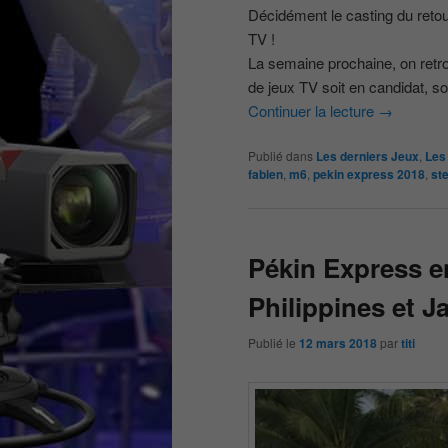
Décidément le casting du reto
TV !
La semaine prochaine, on retro
de jeux TV soit en candidat, soi
Continuer la lecture
→
Publié dans
Les derniers Jeux
,
Les 
fabien
,
m6
,
pekin express 2018
,
st
Pékin Express e
Philippines et J
Publié le
12 mars 2018
par
titi