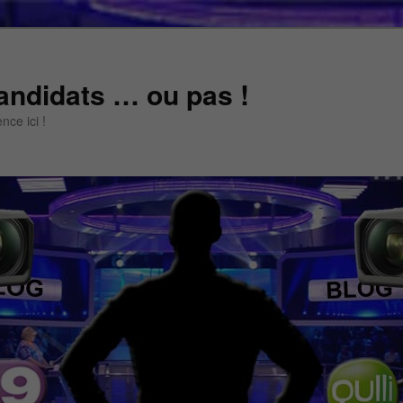
andidats … ou pas !
ce ici !