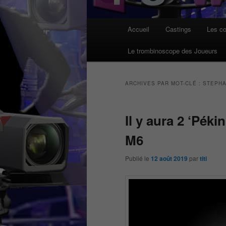
Menu
Accueil
Castings
Les co
principal
Le trombinoscope des Joueurs
ARCHIVES PAR MOT-CLÉ :
STEPH
Il y aura 2 ‘Pék
M6
Publié le
12 août 2019
par
titi