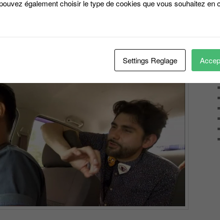
 pouvez également choisir le type de cookies que vous souhaitez en c
018 la saison des pros
2
Settings Reglage
Accept