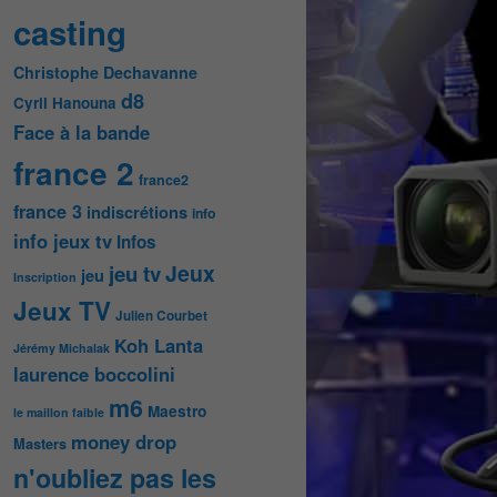
casting
Christophe Dechavanne
d8
Cyril Hanouna
Face à la bande
france 2
france2
france 3
indiscrétions
info
info jeux tv
Infos
Jeux
jeu tv
jeu
Inscription
Jeux TV
Julien Courbet
Koh Lanta
Jérémy Michalak
laurence boccolini
m6
Maestro
le maillon faible
money drop
Masters
n'oubliez pas les