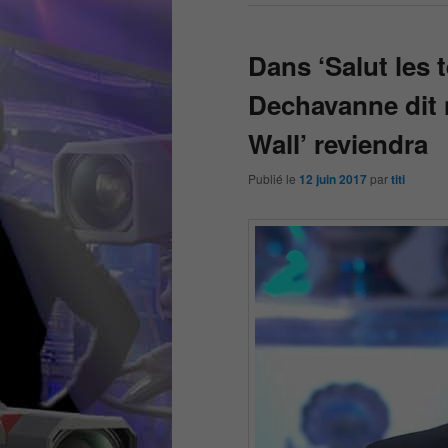
Dans ‘Salut les 
Dechavanne dit n
Wall’ reviendra
Publié le
12 juin 2017
par
titi