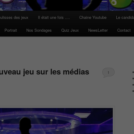
ulisses des jeux
Il était une fois ….
Chaine Youtube
Le candid
Portrait
Nos Sondages
Quiz Jeux
NewsLetter
Contact
uveau jeu sur les médias
1