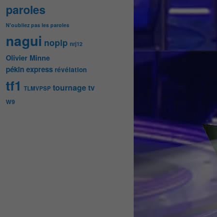
paroles
N'oubliez pas les paroles
nagui
noplp
nrj12
Olivier Minne
pékin express
révélation
tf1
tournage
tv
TLMVPSP
W9