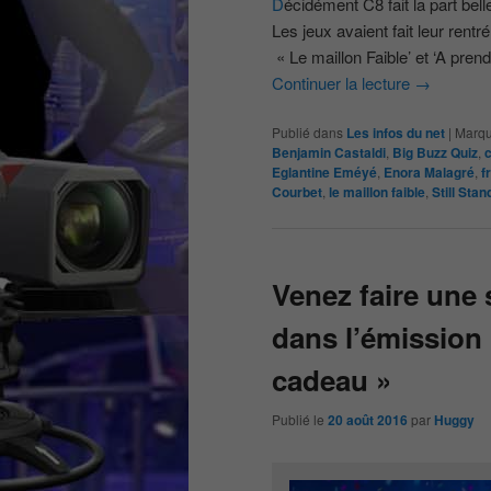
D
écidément C8 fait la part be
Les jeux avaient fait leur rent
« Le maillon Faible’ et ‘A pren
Continuer la lecture
→
Publié dans
Les infos du net
|
Marqu
Benjamin Castaldi
,
Big Buzz Quiz
,
Eglantine Eméyé
,
Enora Malagré
,
f
Courbet
,
le maillon faible
,
Still Stan
Venez faire une 
dans l’émission 
cadeau »
Publié le
20 août 2016
par
Huggy