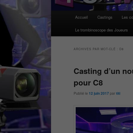
Menu
Accueil
Castings
Les co
principal
Le trombinoscope des Joueurs
ARCHIVES PAR MOT-CLÉ :
D8
Casting d’un no
pour C8
Publié le
12 juin 2017
par
titi