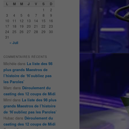
e
L
M
M
J
V
S
D
r
1
2
c
3
4
5
6
7
8
9
h
10
11
12
13
14
15
16
e
17
18
19
20
21
22
23
24
25
26
27
28
29
30
31
« Juil
COMMENTAIRES RÉCENTS
Michèle
dans
La liste des 98
plus grands Maestros de
l’histoire de ‘N’oubliez pas
les Paroles’
Marc
dans
Déroulement du
casting des 12 coups de Midi
Mimi
dans
La liste des 98 plus
grands Maestros de l’histoire
de ‘N’oubliez pas les Paroles’
Hubac
dans
Déroulement du
casting des 12 coups de Midi