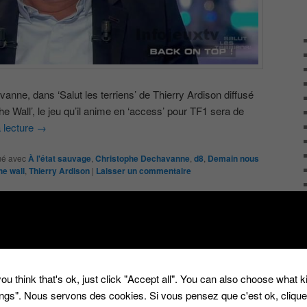
nne, dans ‘Salut les terriens’ de Thierry Ardison diffusé
he Wall’, le jeu qu’il anime en ‘access’ pour TF1 sera de
a lecture
→
é avec
À l'état sauvage
,
Christophe Dechavanne
,
d8
,
Demain nous
he wall
,
Thierry Ardison
|
Laisser un commentaire
animé par Jean-Luc
2
ur sur C8 dès janvier
ou think that's ok, just click "Accept all". You can also choose what 
tings". Nous servons des cookies. Si vous pensez que c'est ok, cliqu