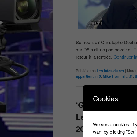
Samedi soir Christophe Dechava
sur D8 a dit ne pas savoir si ‘T
retour à la rentrée.
Continuer l
Publié dans
Les infos du net
|
Marqu
appartient
,
m6
,
Mike Horn
,
slt
,
tf1
,
t
Cookies
‘Guess my age’ 
Lemoine de reto
We serve cookies. If y
2017
want by clicking "Set