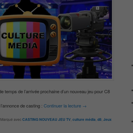
 de temps de l’arrivée prochaine d’un nouveau jeu pour C8
 l’annonce de casting :
Continuer la lecture
→
|
Marqué avec
CASTING NOUVEAU JEU TV
,
culture média
,
d8
,
Jeux