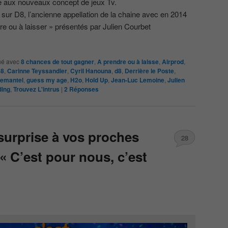
lle aux nouveaux concept de jeux Tv.
ré sur D8, l’ancienne appellation de la chaine avec en 2014
dre ou à laisser » présentés par Julien Courbet
é avec
8 chances de tout gagner
,
A prendre ou à laisse
,
Airprod
,
c8
,
Carinne Teyssandier
,
Cyril Hanouna
,
d8
,
Derrière le Poste
,
remantel
,
guess my age
,
H2o
,
Hold Up
,
Jean-Luc Lemoine
,
Julien
ding
,
Trouvez L'intrus
|
2
Réponses
surprise à vos proches
28
« C’est pour nous, c’est