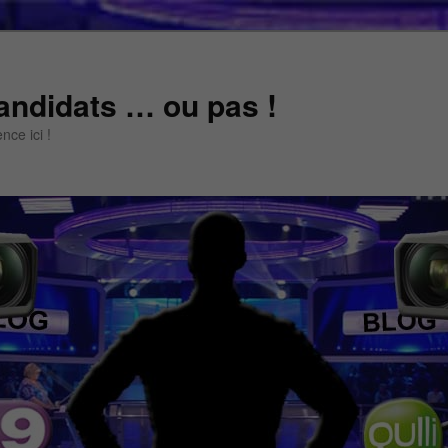
andidats … ou pas !
ce ici !