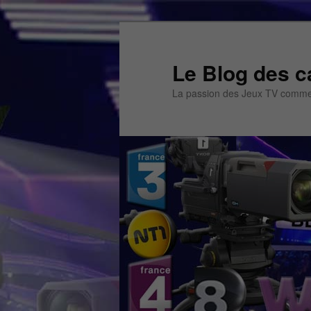
Aller
Aller
au
au
contenu
contenu
Le Blog des c
principal
secondaire
La passion des Jeux TV commen