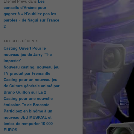
Éternel Prévu
dans
Les
conseils d’Arsène pour
gagner à « N’oubliez pas les
paroles » de Nagui sur France
2
ARTICLES RÉCENTS
Casting Ouvert Pour le
nouveau jeu de Jarry ‘The
Imposter’
Nouveau casting, nouveau jeu
TV produit par Fremantle
Casting pour un nouveau jeu
de Culture générale animé par
Bruno Guillon sur La 2
Casting pour une nouvelle
émission Tv de Brocante
Participez en binôme à un
nouveau JEU MUSICAL et
tentez de remporter 10 000
EUROS