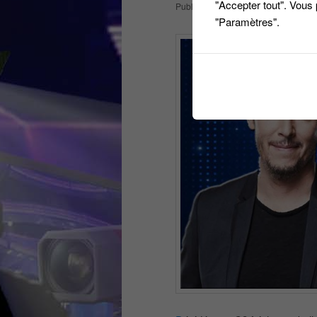
"Accepter tout". Vous
Publié le
20 octobre 2016
par
titi
"Paramètres".