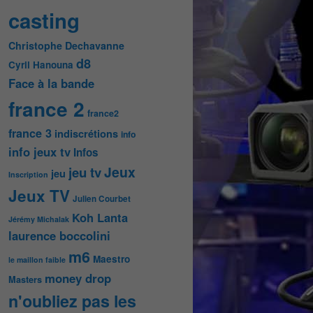
casting
Christophe Dechavanne
d8
Cyril Hanouna
Face à la bande
france 2
france2
france 3
indiscrétions
info
info jeux tv
Infos
Jeux
jeu tv
jeu
Inscription
Jeux TV
Julien Courbet
Koh Lanta
Jérémy Michalak
laurence boccolini
m6
Maestro
le maillon faible
money drop
Masters
n'oubliez pas les