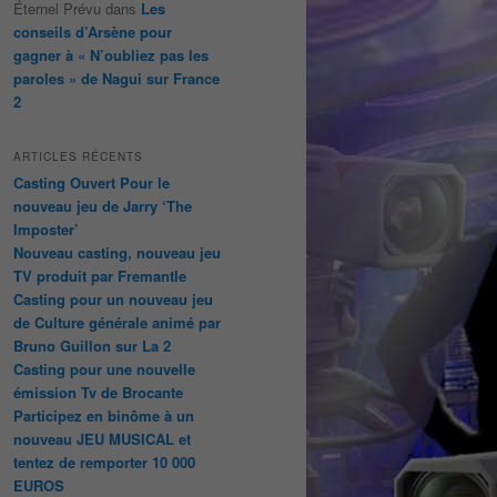
Éternel Prévu
dans
Les
conseils d’Arsène pour
gagner à « N’oubliez pas les
paroles » de Nagui sur France
2
ARTICLES RÉCENTS
Casting Ouvert Pour le
nouveau jeu de Jarry ‘The
Imposter’
Nouveau casting, nouveau jeu
TV produit par Fremantle
Casting pour un nouveau jeu
de Culture générale animé par
Bruno Guillon sur La 2
Casting pour une nouvelle
émission Tv de Brocante
Participez en binôme à un
nouveau JEU MUSICAL et
tentez de remporter 10 000
EUROS