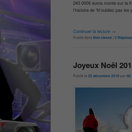
243 000€ euros monte sur la t
l’histoire de ‘N’oubliez pas les
Continuer la lecture
→
Publié dans
Non classé
|
2
Répons
Joyeux Noël 201
Publié le
25 décembre 2018
par
titi