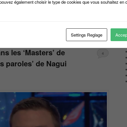
 pouvez également choisir le type de cookies que vous souhaitez en c
castings, de nouveaux jeux, de nouvelles aventures.
’année
es
Settings Reglage
Accept
ns les ‘Masters’ de
4
es paroles’ de Nagui