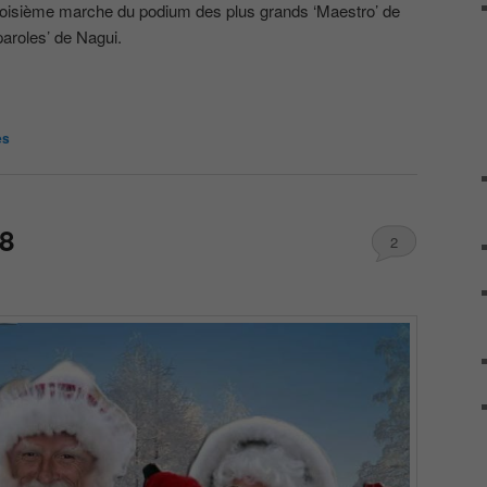
roisième marche du podium des plus grands ‘Maestro’ de
 paroles’ de Nagui.
es
8
2