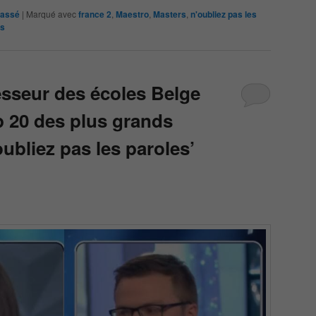
lassé
|
Marqué avec
france 2
,
Maestro
,
Masters
,
n'oubliez pas les
s
esseur des écoles Belge
p 20 des plus grands
oubliez pas les paroles’