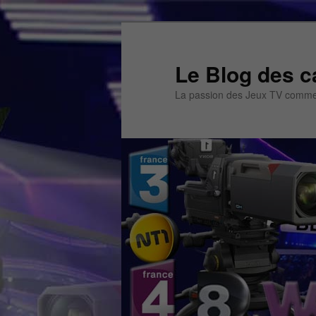
Aller
Aller
au
au
contenu
contenu
Le Blog des c
principal
secondaire
La passion des Jeux TV commen