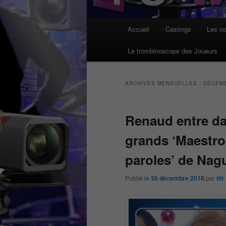
Menu
Accueil
Castings
Les co
principal
Le trombinoscope des Joueurs
ARCHIVES MENSUELLES :
DÉCEMB
Renaud entre da
grands ‘Maestro’
paroles’ de Nagu
Publié le
30 décembre 2018
par
titi