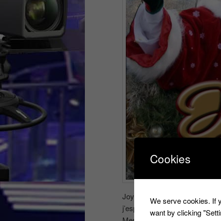
Cookies
Joyeux Noël 2018,
We serve cookies. If y
j’espère que vous avez été gât
want by clicking "Set
Merci de votre fidélité à infojeu