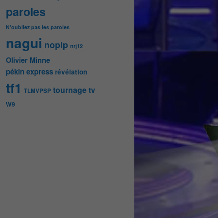
paroles
N'oubliez pas les paroles
nagui
noplp
nrj12
Olivier Minne
pékin express
révélation
tf1
tournage
tv
TLMVPSP
W9