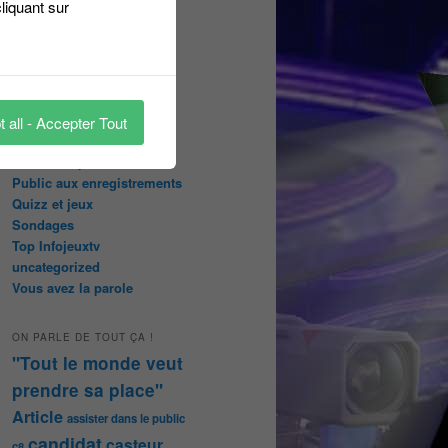
liquant sur
Les pages réservées aux
abonnées
Les papiers du journaliste
Masqué
Les Portraits de Fannette
Malika la Fouine
 all - Accepter Tout
Non classé
On a testé pour vous
Public aux enregistrements
Quizz et jeux
Sondages
Top Infojeuxtv
uncategorized
Vous avez la parole
ON PARLE DE TOUT ÇA !
"Tout le monde veut
prendre sa place"
Article
assister dans le public
candidat
casteur
c8