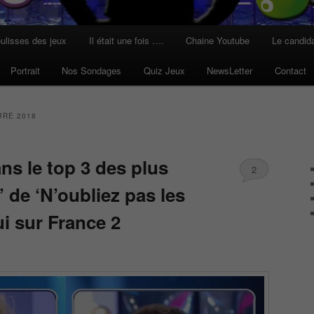
ulisses des jeux
Il était une fois ….
Chaine Youtube
Le candid
Portrait
Nos Sondages
Quiz Jeux
NewsLetter
Contact
RE 2018
ns le top 3 des plus
2
 de ‘N’oubliez pas les
i sur France 2