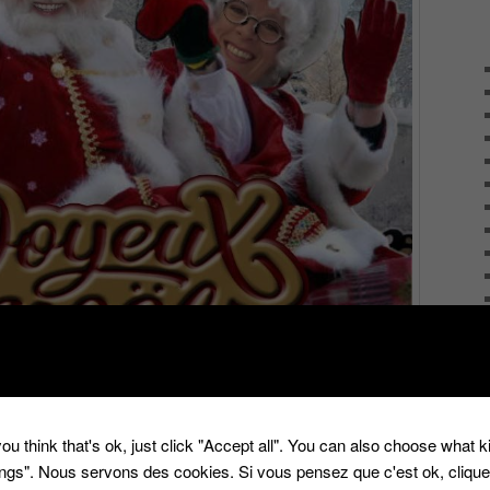
ou think that's ok, just click "Accept all". You can also choose what 
é par le père Noël.
tings". Nous servons des cookies. Si vous pensez que c'est ok, cliqu
xtv.fr