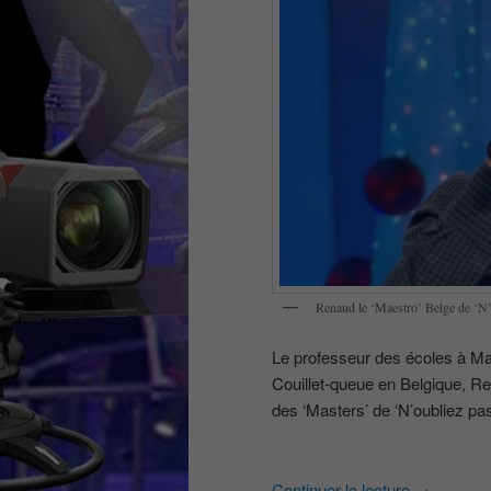
Renaud le ‘Maestro’ Belge de ‘N’o
Le professeur des écoles à Marc
Couillet-queue en Belgique, Re
des ‘Masters’ de ‘N’oubliez pa
Continuer la lecture
→