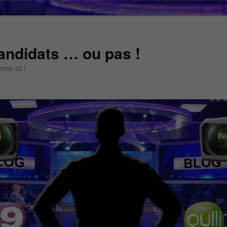
andidats … ou pas !
ce ici !