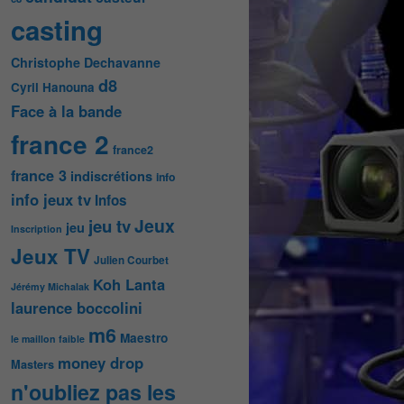
casting
Christophe Dechavanne
d8
Cyril Hanouna
Face à la bande
france 2
france2
france 3
indiscrétions
info
info jeux tv
Infos
Jeux
jeu tv
jeu
Inscription
Jeux TV
Julien Courbet
Koh Lanta
Jérémy Michalak
laurence boccolini
m6
Maestro
le maillon faible
money drop
Masters
n'oubliez pas les