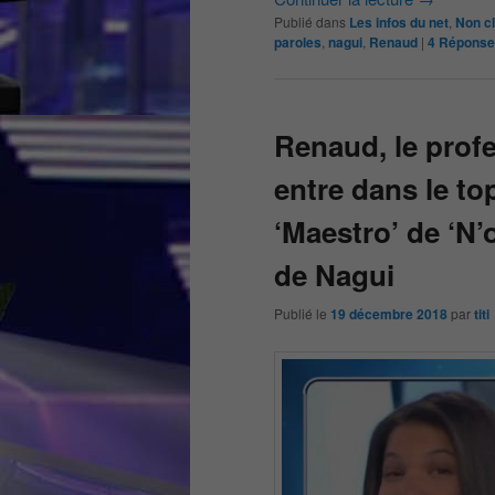
Publié dans
Les infos du net
,
Non c
paroles
,
nagui
,
Renaud
|
4
Réponse
Renaud, le prof
entre dans le to
‘Maestro’ de ‘N’
de Nagui
Publié le
19 décembre 2018
par
titi