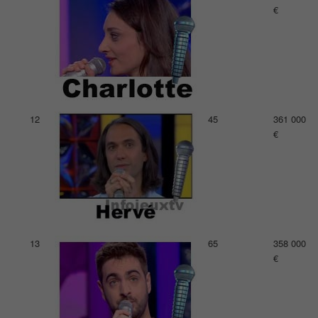
€
12
45
361 000
€
13
65
358 000
€