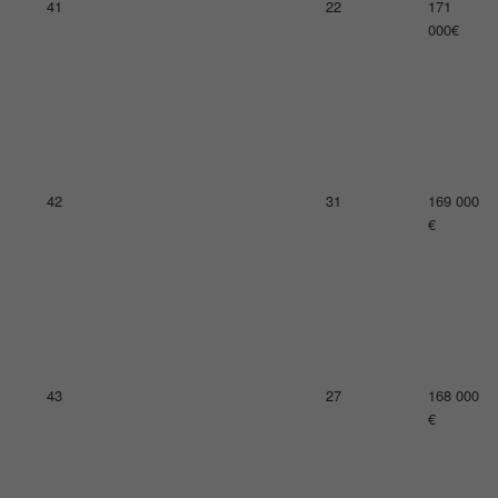
41
22
171
000€
42
31
169 000
€
43
27
168 000
€
44
42
163 000
€
45
13
162 000
€
46
30
162 000
€
47
20
161 000
€