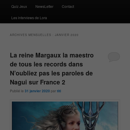
Quiz Jeux
NewsLetter
Contact
Les interviews de Lora
ARCHIVES MENSUELLES :
JANVIER 2020
La reine Margaux la maestro
de tous les records dans
N’oubliez pas les paroles de
Nagui sur France 2
Publié le
31 janvier 2020
par
titi