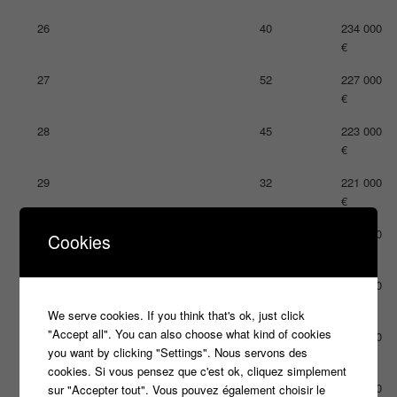
26
40
234 000
€
27
52
227 000
€
28
45
223 000
€
29
32
221 000
€
30
16
220 000
Cookies
€
31
26
213 000
€
We serve cookies. If you think that's ok, just click
"Accept all". You can also choose what kind of cookies
32
16
212 000
you want by clicking "Settings". Nous servons des
€
cookies. Si vous pensez que c'est ok, cliquez simplement
33
37
203 000
sur "Accepter tout". Vous pouvez également choisir le