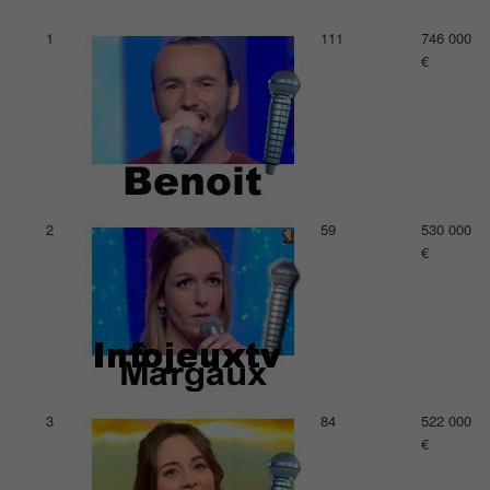
1
111
746 000
€
2
59
530 000
€
3
84
522 000
€