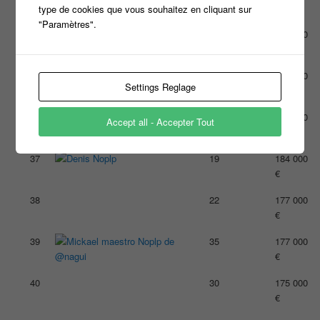
€
type de cookies que vous souhaitez en cliquant sur
"Paramètres".
34
29
202 000
€
35
42
189 000
Settings Reglage
€
36
29
185 000
Accept all - Accepter Tout
€
37
19
184 000
€
38
22
177 000
€
39
35
177 000
€
40
30
175 000
€