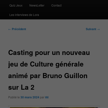
Quiz Jeux
NewsLetter
Contact
Les interviews de Lora
Navigation
←
Précédent
Suivant
→
des
articles
Casting pour un nouveau
jeu de Culture générale
animé par Bruno Guillon
sur La 2
Publié le
30 mars 2024
par
titi