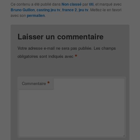
Ce contenu a été publié dans
Non classé
par
titi
, et marqué avec
Bruno Guillon
,
casting jeu tv
,
france 2
,
jeu tv
. Mettez-le en favori
avec son
permalien
.
Laisser un commentaire
Votre adresse e-mail ne sera pas publiée.
Les champs
*
obligatoires sont indiqués avec
*
Commentaire