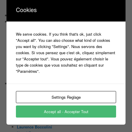
Quand Lora rencontre Aline elles parlent de quoi ?
Cookies
Quand Lora papote avec Franck, ils parlent de quoi ?
NewsLetter
Nos Sondages
Sondage Koh Lanta 2018 Le combat des héros
We serve cookies. If you think that's ok, just click
Sondage Koh Lanta Fidji 2017
"Accept all". You can also choose what kind of cookies
Sondage Koh Lanta Cambodge 2017
you want by clicking "Settings". Nous servons des
Sondage Koh Lanta
cookies. Si vous pensez que c'est ok, cliquez simplement
Sondages « Bienvenue au Camping »
sur "Accepter tout". Vous pouvez également choisir le
Sondage Koh Lanta 2016 (2) Thailand
type de cookies que vous souhaitez en cliquant sur
Sondage Koh Lanta 2016
"Paramètres".
Face à la Bande
Sondage Le Maillon Faible
Portrait
Bruno Guillon
Cécilie Conhoc
Settings Reglage
Christophe Dechavanne
Damien Thévenot
Accept all - Accepter Tout
Elodie Gossuin
Julien Courbet
Laurence Boccolini