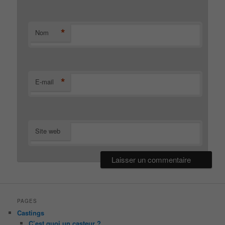
*
Nom
*
E-mail
Site web
PAGES
Castings
C’est quoi un casteur ?