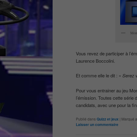
Mon
Vous revez de participer à l’é
Laurence Boccolini.
Et comme elle le dit : «
Serez v
Pour vous entrainer au jeu Mon
l’émission. Toutes cette série
candidats, avec une pour la fi
Publié dans
Quizz et jeux
|
Marqué 
Laisser un commentaire