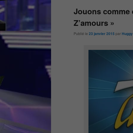
Jouons comme d
Z’amours »
Publié le
23 janvier 2015
par
Huggy