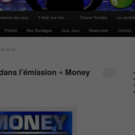
ulisses des jeux
Il était une fois ….
Chaine Youtube
Le candid
Portrait
Nos Sondages
Quiz Jeux
NewsLetter
Contact
 ET JEUX
ans l’émission « Money