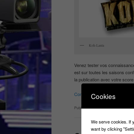
Koh-Lanta
Venez tester vos connaissance
est sur toutes les saisons c
la publication avec votre score 
Continuer la lecture
→
Cookies
Publié dans
Non classé
,
Quizz et je
We serve cookies. If y
want by clicking "Set