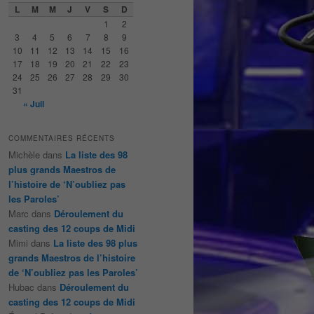
e
L
M
M
J
V
S
D
r
1
2
c
3
4
5
6
7
8
9
h
10
11
12
13
14
15
16
e
17
18
19
20
21
22
23
24
25
26
27
28
29
30
31
« Juil
COMMENTAIRES RÉCENTS
Michèle
dans
La liste des 98
plus grands Maestros de
l’histoire de ‘N’oubliez pas
les Paroles’
Marc
dans
Déroulement du
casting des 12 coups de Midi
Mimi
dans
La liste des 98 plus
grands Maestros de l’histoire
de ‘N’oubliez pas les Paroles’
Hubac
dans
Déroulement du
casting des 12 coups de Midi