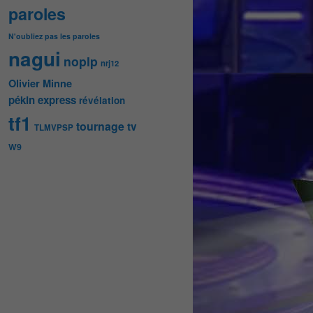
paroles
N'oubliez pas les paroles
nagui
noplp
nrj12
Olivier Minne
pékin express
révélation
tf1
tournage
tv
TLMVPSP
W9