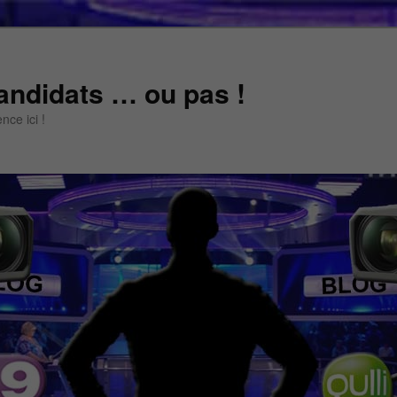
andidats … ou pas !
ce ici !