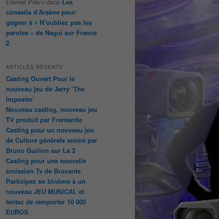
Éternel Prévu
dans
Les
conseils d’Arsène pour
gagner à « N’oubliez pas les
paroles » de Nagui sur France
2
ARTICLES RÉCENTS
Casting Ouvert Pour le
nouveau jeu de Jarry ‘The
Imposter’
Nouveau casting, nouveau jeu
TV produit par Fremantle
Casting pour un nouveau jeu
de Culture générale animé par
Bruno Guillon sur La 2
Casting pour une nouvelle
émission Tv de Brocante
Participez en binôme à un
nouveau JEU MUSICAL et
tentez de remporter 10 000
EUROS