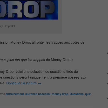
ey Drop TF1
mission Money Drop, affronter les trappes aux cotés de
ous plus fort que les trappes
de Money Drop »
ey Drop, voici une selection de questions tirée de
 de questions seront uniquement la première posées aux
nale.
Continuer la lecture
→
avec
entrainement
,
laurence boccolini
,
money drop
,
Questions
,
quiz
|