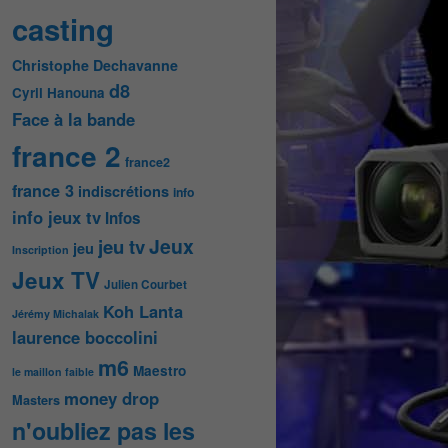
casting
Christophe Dechavanne
d8
Cyril Hanouna
Face à la bande
france 2
france2
france 3
indiscrétions
info
info jeux tv
Infos
Jeux
jeu tv
jeu
Inscription
Jeux TV
Julien Courbet
Koh Lanta
Jérémy Michalak
laurence boccolini
m6
Maestro
le maillon faible
money drop
Masters
n'oubliez pas les