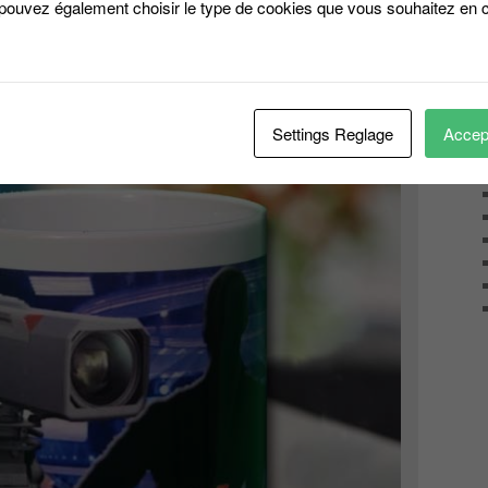
g infojeuxtv pendant les
 pouvez également choisir le type de cookies que vous souhaitez en c
15
Settings Reglage
Accept