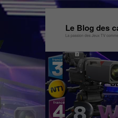
Aller
Aller
au
au
contenu
contenu
Le Blog des c
principal
secondaire
La passion des Jeux TV commen