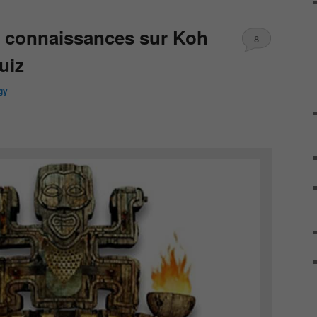
s connaissances sur Koh
8
uiz
gy