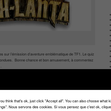
s sur l’émission d’aventure emblématique de TF1. Le quiz
onfondues. Bonne chance et bon amusement, à commentez
.
ux
|
Marqué avec
Denis Brogniart
,
Koh Kanta
,
quiz
,
tf1
|
8
Réponses
ou think that's ok, just click "Accept all". You can also choose what 
tings". Nous servons des cookies. Si vous pensez que c'est ok, cliqu