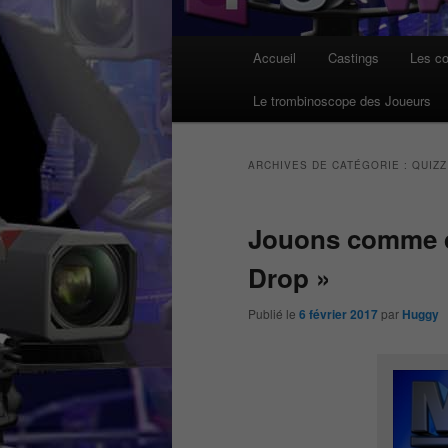
Menu
Accueil
Castings
Les co
principal
Le trombinoscope des Joueurs
ARCHIVES DE CATÉGORIE :
QUIZZ
Jouons comme d
Drop »
Publié le
6 février 2017
par
Huggy