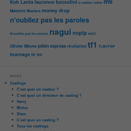
m6
Koh Lanta
laurence boccolini
le maillon faible
money drop
Maestro
Masters
n'oubliez pas les paroles
nagui
noplp
nrj12
N'oubliez pas les paroles
tf1
pékin express
Olivier Minne
révélation
TLMVPSP
tournage
tv
W9
PAGES
Castings
C’est quoi un casteur ?
C’est quoi un directeur de casting ?
Harry
Motus
Slam
C’est quoi un casting ?
Tous les castings