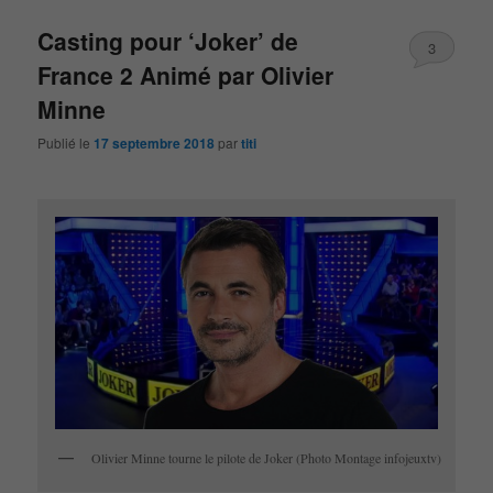
Casting pour ‘Joker’ de
3
France 2 Animé par Olivier
Minne
Publié le
17 septembre 2018
par
titi
Olivier Minne tourne le pilote de Joker (Photo Montage infojeuxtv)