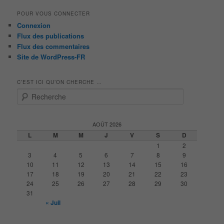
POUR VOUS CONNECTER
Connexion
Flux des publications
Flux des commentaires
Site de WordPress-FR
C’EST ICI QU’ON CHERCHE …
R
e
c
h
AOÛT 2026
e
L
M
M
J
V
S
D
r
1
2
c
3
4
5
6
7
8
9
h
10
11
12
13
14
15
16
e
17
18
19
20
21
22
23
24
25
26
27
28
29
30
31
« Juil