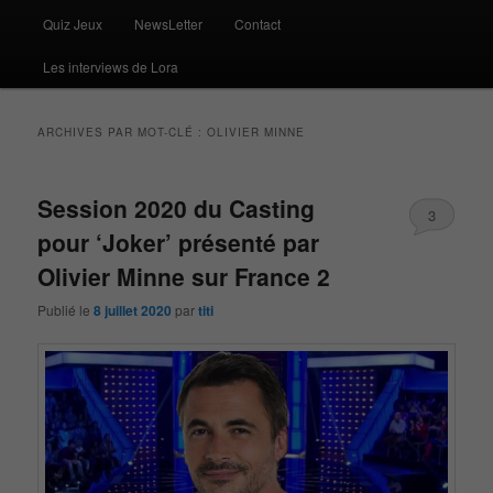
Quiz Jeux
NewsLetter
Contact
Les interviews de Lora
ARCHIVES PAR MOT-CLÉ :
OLIVIER MINNE
Session 2020 du Casting
3
pour ‘Joker’ présenté par
Olivier Minne sur France 2
Publié le
8 juillet 2020
par
titi