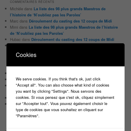
COMMENTAIRES RÉCENTS
Michèle
dans
La liste des 98 plus grands Maestros de
l’histoire de ‘N’oubliez pas les Paroles’
Marc
dans
Déroulement du casting des 12 coups de Midi
Mimi
dans
La liste des 98 plus grands Maestros de l’histoire
de ‘N’oubliez pas les Paroles’
Hubac
dans
Déroulement du casting des 12 coups de Midi
Éternel Prévu
dans
Les conseils d’Arsène pour gagner à
« N’oubliez pas les paroles » de Nagui sur France 2
Cookies
ARTICLES RÉCENTS
Casting Ouvert Pour le nouveau jeu de Jarry ‘The Imposter’
We serve cookies. If you think that's ok, just click
Nouveau casting, nouveau jeu TV produit par Fremantle
"Accept all". You can also choose what kind of cookies
Casting pour un nouveau jeu de Culture générale animé par
you want by clicking "Settings". Nous servons des
Bruno Guillon sur La 2
cookies. Si vous pensez que c'est ok, cliquez simplement
Casting pour une nouvelle émission Tv de Brocante
sur "Accepter tout". Vous pouvez également choisir le
Participez en binôme à un nouveau JEU MUSICAL et tentez
type de cookies que vous souhaitez en cliquant sur
de remporter 10 000 EUROS
"Paramètres".
CATÉGORIES