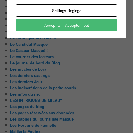
Audiences
Carte Blanche à …
Settings Reglage
Détournement du jour
Enquête
Accept all - Accepter Tout
Huggy les bons tuyaux
L'analyse de Javier
La chroniquette du Matin
Le Candidat Masqué
Le Casteur Masqué !
Le courrier des lecteurs
Le journal de bord du Blog
Les articles de Lora
Les derniers castings
Les derniers Jeux
Les indiscrétions de la petite souris
Les infos du net
LES INTRIGUES DE MILADY
Les pages du blog
Les pages réservées aux abonnées
Les papiers du journaliste Masqué
Les Portraits de Fannette
Malika la Fouine