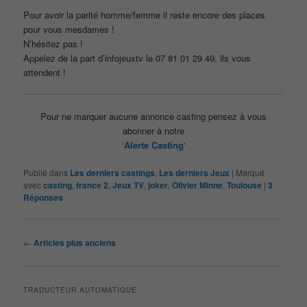
Pour avoir la parité homme/femme il reste encore des places
pour vous mesdames !
N’hésitez pas !
Appelez de la part d’infojeuxtv le 07 81 01 29 49, ils vous
attendent !
Pour ne marquer aucune annonce casting pensez à vous
abonner à notre
‘
Alerte Casting
‘
Publié dans
Les derniers castings
,
Les derniers Jeux
|
Marqué
avec
casting
,
france 2
,
Jeux TV
,
joker
,
Olivier Minne
,
Toulouse
|
3
Réponses
Navigation
←
Articles plus anciens
des
articles
TRADUCTEUR AUTOMATIQUE