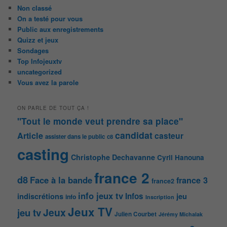
Non classé
On a testé pour vous
Public aux enregistrements
Quizz et jeux
Sondages
Top Infojeuxtv
uncategorized
Vous avez la parole
ON PARLE DE TOUT ÇA !
"Tout le monde veut prendre sa place"
candidat
Article
casteur
assister dans le public
c8
casting
Christophe Dechavanne
Cyril Hanouna
france 2
d8
Face à la bande
france 3
france2
info jeux tv
Infos
indiscrétions
jeu
info
Inscription
Jeux TV
Jeux
jeu tv
Julien Courbet
Jérémy Michalak