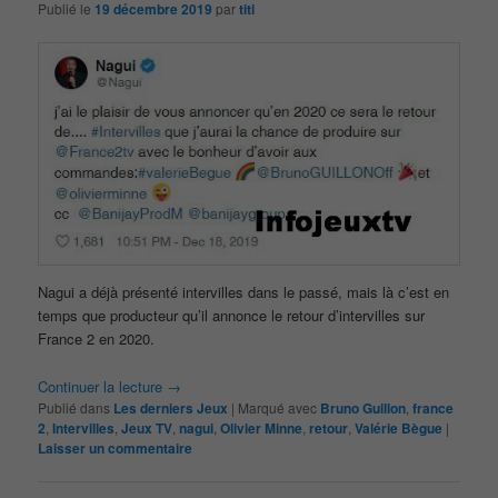
Publié le
19 décembre 2019
par
titi
Nagui a déjà présenté intervilles dans le passé, mais là c’est en
temps que producteur qu’il annonce le retour d’intervilles sur
France 2 en 2020.
Continuer la lecture
→
Publié dans
Les derniers Jeux
|
Marqué avec
Bruno Guillon
,
france
2
,
Intervilles
,
Jeux TV
,
nagui
,
Olivier Minne
,
retour
,
Valérie Bègue
|
Laisser un commentaire