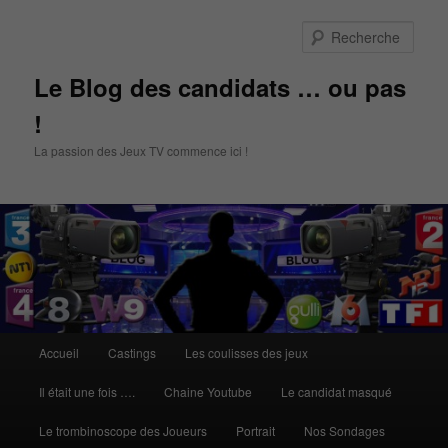
Aller
Aller
au
au
Rech
contenu
contenu
principal
secondaire
Le Blog des candidats … ou pas
!
La passion des Jeux TV commence ici !
Menu
Accueil
Castings
Les coulisses des jeux
principal
Il était une fois ….
Chaine Youtube
Le candidat masqué
Le trombinoscope des Joueurs
Portrait
Nos Sondages