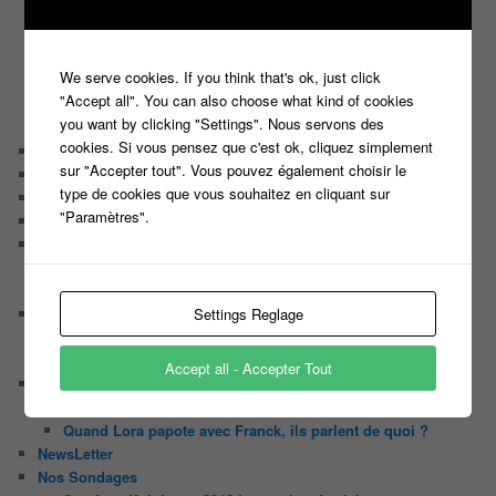
C’est quoi un casting ?
Tous les castings
Les 12 coups de midi
We serve cookies. If you think that's ok, just click
Les Z’Amours
"Accept all". You can also choose what kind of cookies
N’oubliez Pas Les Paroles
you want by clicking "Settings". Nous servons des
Tout le monde veut prendre sa place
cookies. Si vous pensez que c'est ok, cliquez simplement
Chaine Youtube
sur "Accepter tout". Vous pouvez également choisir le
Contact
type de cookies que vous souhaitez en cliquant sur
Il était une fois ….
"Paramètres".
Le candidat masqué
Le trombinoscope des Joueurs
Géraldine multirécidiviste des émissions TV
Serge le candidat qui a peur du noir.
Settings Reglage
Les coulisses des jeux
Les caméras d’un jeu plateau
Un plateau de jeu télévisé coûte cher, mais pourquoi ?
Accept all - Accepter Tout
Les interviews de Lora
Quand Lora rencontre Aline elles parlent de quoi ?
Quand Lora papote avec Franck, ils parlent de quoi ?
NewsLetter
Nos Sondages