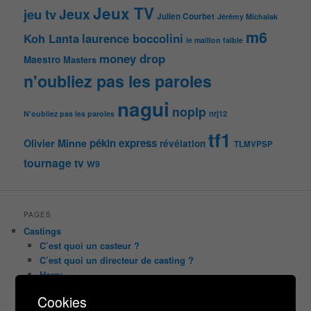
Jeux TV
Jeux
jeu tv
Julien Courbet
Jérémy Michalak
m6
Koh Lanta
laurence boccolini
le maillon faible
money drop
Maestro
Masters
n'oubliez pas les paroles
nagui
noplp
nrj12
N'oubliez pas les paroles
tf1
pékin express
Olivier Minne
révélation
TLMVPSP
tournage
tv
W9
PAGES
Castings
C’est quoi un casteur ?
C’est quoi un directeur de casting ?
Harry
Motus
Cookies
Slam