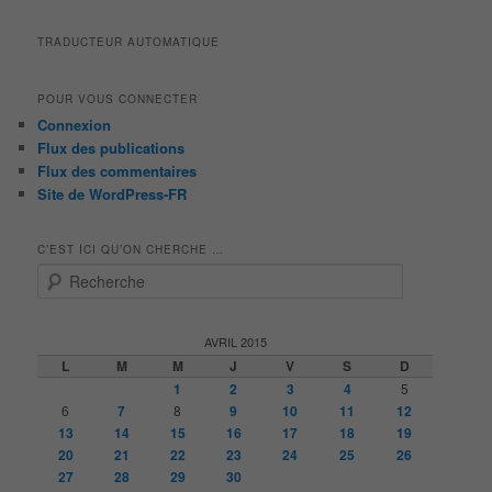
TRADUCTEUR AUTOMATIQUE
POUR VOUS CONNECTER
Connexion
Flux des publications
Flux des commentaires
Site de WordPress-FR
C’EST ICI QU’ON CHERCHE …
R
e
c
h
AVRIL 2015
e
L
M
M
J
V
S
D
r
1
2
3
4
5
c
6
7
8
9
10
11
12
h
13
14
15
16
17
18
19
e
20
21
22
23
24
25
26
27
28
29
30