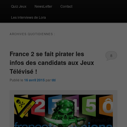
Quiz Jeux
NewsLetter
Contact
Les interviews de Lora
ARCHIVES QUOTIDIENNES :
France 2 se fait pirater les
8
infos des candidats aux Jeux
Télévisé !
Publié le
16 avril 2015
par
titi