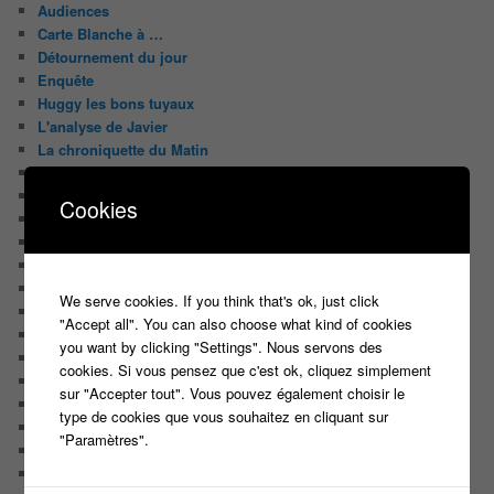
Audiences
Carte Blanche à …
Détournement du jour
Enquête
Huggy les bons tuyaux
L'analyse de Javier
La chroniquette du Matin
Le Candidat Masqué
Le Casteur Masqué !
Cookies
Le courrier des lecteurs
Le journal de bord du Blog
Les articles de Lora
Les derniers castings
We serve cookies. If you think that's ok, just click
Les derniers Jeux
"Accept all". You can also choose what kind of cookies
Les indiscrétions de la petite souris
you want by clicking "Settings". Nous servons des
Les infos du net
cookies. Si vous pensez que c'est ok, cliquez simplement
LES INTRIGUES DE MILADY
sur "Accepter tout". Vous pouvez également choisir le
Les pages du blog
type de cookies que vous souhaitez en cliquant sur
Les pages réservées aux abonnées
"Paramètres".
Les papiers du journaliste Masqué
Les Portraits de Fannette