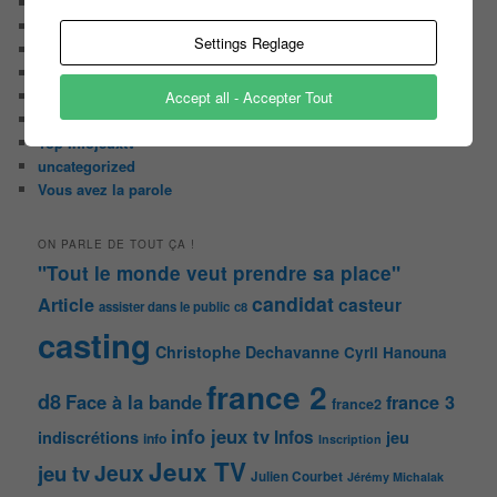
Malika la Fouine
Non classé
Settings Reglage
On a testé pour vous
Public aux enregistrements
Quizz et jeux
Accept all - Accepter Tout
Sondages
Top Infojeuxtv
uncategorized
Vous avez la parole
ON PARLE DE TOUT ÇA !
"Tout le monde veut prendre sa place"
candidat
Article
casteur
assister dans le public
c8
casting
Christophe Dechavanne
Cyril Hanouna
france 2
d8
Face à la bande
france 3
france2
info jeux tv
Infos
indiscrétions
jeu
info
Inscription
Jeux TV
Jeux
jeu tv
Julien Courbet
Jérémy Michalak