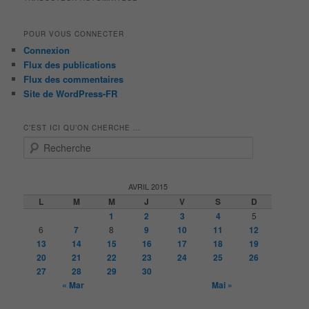
POUR VOUS CONNECTER
Connexion
Flux des publications
Flux des commentaires
Site de WordPress-FR
C’EST ICI QU’ON CHERCHE …
R
e
c
h
AVRIL 2015
e
L
M
M
J
V
S
D
r
1
2
3
4
5
c
6
7
8
9
10
11
12
h
13
14
15
16
17
18
19
e
20
21
22
23
24
25
26
27
28
29
30
« Mar
Mai »