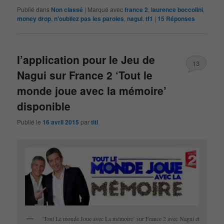
Publié dans
Non classé
|
Marqué avec
france 2
,
laurence boccolini
,
money drop
,
n'oubliez pas les paroles
,
nagui
,
tf1
|
15
Réponses
l’application pour le Jeu de
13
Nagui sur France 2 ‘Tout le
monde joue avec la mémoire’
disponible
Publié le
16 avril 2015
par
titi
‘Tout Le monde Joue avec La mémoire’ sur France 2 avec Nagui et