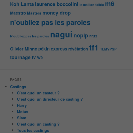
m6
Koh Lanta
laurence boccolini
le maillon faible
money drop
Maestro
Masters
n'oubliez pas les paroles
nagui
noplp
nrj12
N'oubliez pas les paroles
tf1
pékin express
Olivier Minne
révélation
TLMVPSP
tournage
tv
W9
PAGES
Castings
C’est quoi un casteur ?
C’est quoi un directeur de casting ?
Harry
Motus
Slam
C’est quoi un casting ?
Tous les castings