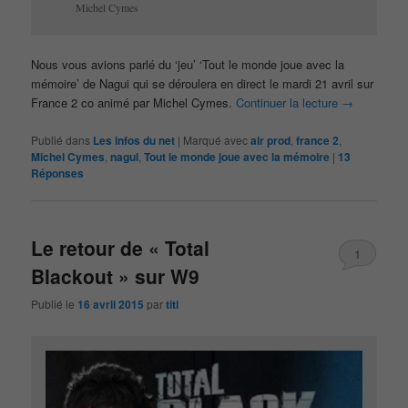
Michel Cymes
Nous vous avions parlé du ‘jeu’ ‘Tout le monde joue avec la
mémoire’ de Nagui qui se déroulera en direct le mardi 21 avril sur
France 2 co animé par Michel Cymes.
Continuer la lecture
→
Publié dans
Les infos du net
|
Marqué avec
air prod
,
france 2
,
Michel Cymes
,
nagui
,
Tout le monde joue avec la mémoire
|
13
Réponses
Le retour de « Total
1
Blackout » sur W9
Publié le
16 avril 2015
par
titi