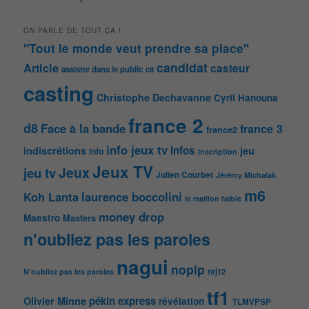
ON PARLE DE TOUT ÇA !
"Tout le monde veut prendre sa place"
candidat
Article
casteur
assister dans le public
c8
casting
Christophe Dechavanne
Cyril Hanouna
france 2
d8
Face à la bande
france 3
france2
info jeux tv
Infos
indiscrétions
jeu
info
Inscription
Jeux TV
Jeux
jeu tv
Julien Courbet
Jérémy Michalak
m6
Koh Lanta
laurence boccolini
le maillon faible
money drop
Maestro
Masters
n'oubliez pas les paroles
nagui
noplp
nrj12
N'oubliez pas les paroles
tf1
pékin express
Olivier Minne
révélation
TLMVPSP