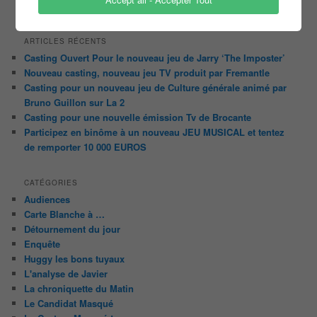
« N’oubliez pas les paroles » de Nagui sur France 2
ARTICLES RÉCENTS
Casting Ouvert Pour le nouveau jeu de Jarry ‘The Imposter’
Nouveau casting, nouveau jeu TV produit par Fremantle
Casting pour un nouveau jeu de Culture générale animé par
Bruno Guillon sur La 2
Casting pour une nouvelle émission Tv de Brocante
Participez en binôme à un nouveau JEU MUSICAL et tentez
de remporter 10 000 EUROS
CATÉGORIES
Audiences
Carte Blanche à …
Détournement du jour
Enquête
Huggy les bons tuyaux
L'analyse de Javier
La chroniquette du Matin
Le Candidat Masqué