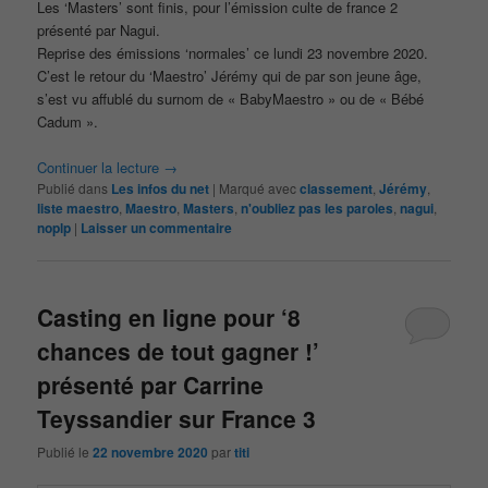
Les ‘Masters’ sont finis, pour l’émission culte de france 2
présenté par Nagui.
Reprise des émissions ‘normales’ ce lundi 23 novembre 2020.
C’est le retour du ‘Maestro’ Jérémy qui de par son jeune âge,
s’est vu affublé du surnom de « BabyMaestro » ou de « Bébé
Cadum ».
Continuer la lecture
→
Publié dans
Les infos du net
|
Marqué avec
classement
,
Jérémy
,
liste maestro
,
Maestro
,
Masters
,
n'oubliez pas les paroles
,
nagui
,
noplp
|
Laisser un commentaire
Casting en ligne pour ‘8
chances de tout gagner !’
présenté par Carrine
Teyssandier sur France 3
Publié le
22 novembre 2020
par
titi