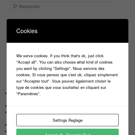
R
e
c
h
NOVEMBRE 2020
e
Cookies
L
M
M
J
V
S
D
r
1
c
2
3
4
5
6
7
8
h
9
10
11
12
13
14
15
e
16
17
18
19
20
21
22
We serve cookies. If you think that's ok, just click
23
24
25
26
27
28
29
"Accept all". You can also choose what kind of cookies
30
you want by clicking "Settings". Nous servons des
« Oct
Déc »
cookies. Si vous pensez que c'est ok, cliquez simplement
sur "Accepter tout". Vous pouvez également choisir le
COMMENTAIRES RÉCENTS
type de cookies que vous souhaitez en cliquant sur
Michèle
dans
La liste des 98 plus grands Maestros de
"Paramètres".
l’histoire de ‘N’oubliez pas les Paroles’
Marc
dans
Déroulement du casting des 12 coups de Midi
Mimi
dans
La liste des 98 plus grands Maestros de l’histoire
de ‘N’oubliez pas les Paroles’
Settings Reglage
Hubac
dans
Déroulement du casting des 12 coups de Midi
Éternel Prévu
dans
Les conseils d’Arsène pour gagner à
Accept all - Accepter Tout