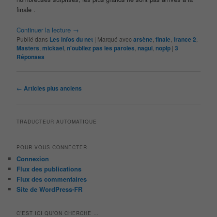
finale .
Continuer la lecture
→
Publié dans
Les infos du net
|
Marqué avec
arsène
,
finale
,
france 2
,
Masters
,
mickael
,
n'oubliez pas les paroles
,
nagui
,
noplp
|
3
Réponses
Navigation
←
Articles plus anciens
des
articles
TRADUCTEUR AUTOMATIQUE
POUR VOUS CONNECTER
Connexion
Flux des publications
Flux des commentaires
Site de WordPress-FR
C’EST ICI QU’ON CHERCHE …