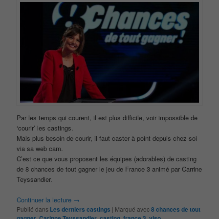
Par les temps qui courent, il est plus difficile, voir impossible de
‘courir’ les castings.
Mais plus besoin de courir, il faut caster à point depuis chez soi
via sa web cam.
C’est ce que vous proposent les équipes (adorables) de casting
de 8 chances de tout gagner le jeu de France 3 animé par Carrine
Teyssandier.
Continuer la lecture
→
Publié dans
Les derniers castings
|
Marqué avec
8 chances de tout
gagner
,
Carinne Teyssandier
,
casting
,
france 3
,
viso
,