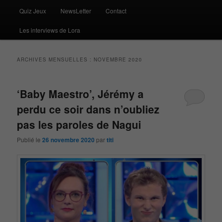
Quiz Jeux
NewsLetter
Contact
Les interviews de Lora
ARCHIVES MENSUELLES :
NOVEMBRE 2020
‘Baby Maestro’, Jérémy a
perdu ce soir dans n’oubliez
pas les paroles de Nagui
Publié le
26 novembre 2020
par
titi