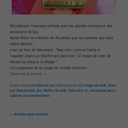
Décidément mauvaise période pour les grands champions des
émissions de jeu.
Après Kévin le maestro de ‘N’oubliez pas les paroles’ qui vient
d’être détrôné,
c’est au tour de Véronique, ‘Tata véro’ comme l’aime à
l’appeler Jean-Luc Reichmann dans les ’12 coups de midi’ de
laisser sa place à un Belge !
La vengeance de la coupe du monde continue !
Continuer la lecture
→
Publié dans
Les infos du net
|
Marqué avec
12 coups de midi
,
Jean-
Luc Reichmann
,
jeu
,
Maître de midi
,
Tata véro
,
tv
,
veronique perd
|
Laisser un commentaire
Navigation
←
Articles plus anciens
des
articles