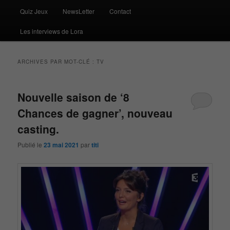
Quiz Jeux
NewsLetter
Contact
Les interviews de Lora
ARCHIVES PAR MOT-CLÉ :
TV
Nouvelle saison de ‘8
Chances de gagner’, nouveau
casting.
Publié le
23 mai 2021
par
titi