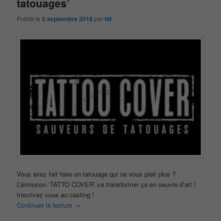
tatouages’
Publié le
5 septembre 2018
par
titi
Vous avez fait faire un tatouage qui ne vous plait plus ?
L’émission ‘TATTO COVER’ va transformer ça en oeuvre d’art !
Inscrivez vous au casting !
Continuer la lecture
→