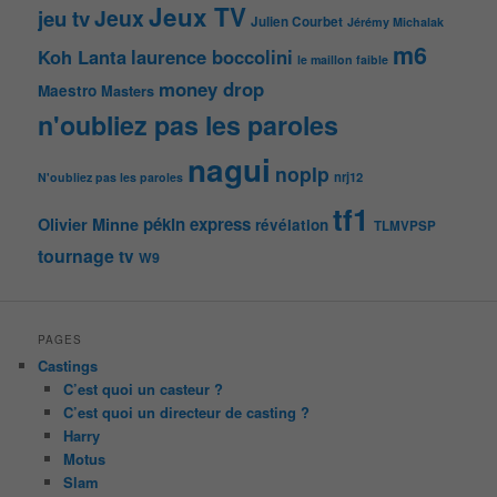
Jeux TV
Jeux
jeu tv
Julien Courbet
Jérémy Michalak
m6
Koh Lanta
laurence boccolini
le maillon faible
money drop
Maestro
Masters
n'oubliez pas les paroles
nagui
noplp
nrj12
N'oubliez pas les paroles
tf1
pékin express
Olivier Minne
révélation
TLMVPSP
tournage
tv
W9
PAGES
Castings
C’est quoi un casteur ?
C’est quoi un directeur de casting ?
Harry
Motus
Slam