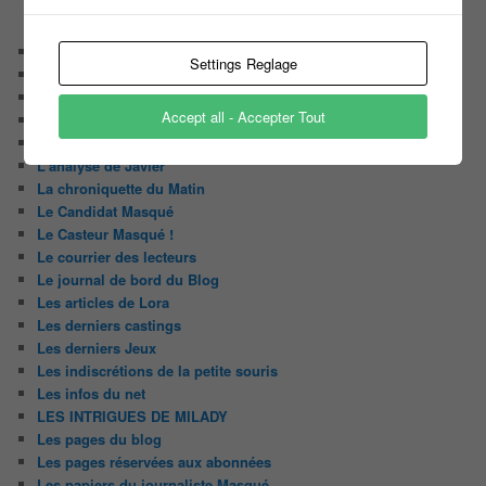
CATÉGORIES
Audiences
Settings Reglage
Carte Blanche à …
Détournement du jour
Accept all - Accepter Tout
Enquête
Huggy les bons tuyaux
L'analyse de Javier
La chroniquette du Matin
Le Candidat Masqué
Le Casteur Masqué !
Le courrier des lecteurs
Le journal de bord du Blog
Les articles de Lora
Les derniers castings
Les derniers Jeux
Les indiscrétions de la petite souris
Les infos du net
LES INTRIGUES DE MILADY
Les pages du blog
Les pages réservées aux abonnées
Les papiers du journaliste Masqué