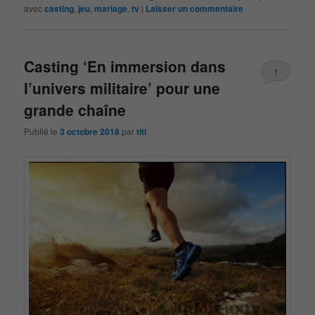
avec
casting
,
jeu
,
mariage
,
tv
|
Laisser un commentaire
Casting ‘En immersion dans
1
l’univers militaire’ pour une
grande chaîne
Publié le
3 octobre 2018
par
titi