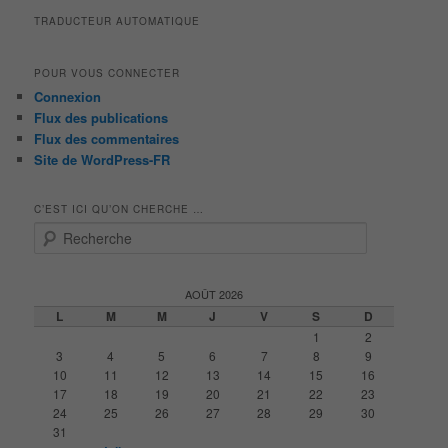
TRADUCTEUR AUTOMATIQUE
POUR VOUS CONNECTER
Connexion
Flux des publications
Flux des commentaires
Site de WordPress-FR
C’EST ICI QU’ON CHERCHE …
R
e
c
h
AOÛT 2026
e
L
M
M
J
V
S
D
r
1
2
c
3
4
5
6
7
8
9
h
10
11
12
13
14
15
16
e
17
18
19
20
21
22
23
24
25
26
27
28
29
30
31