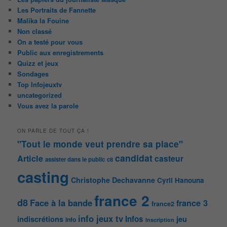
Les Portraits de Fannette
Malika la Fouine
Non classé
On a testé pour vous
Public aux enregistrements
Quizz et jeux
Sondages
Top Infojeuxtv
uncategorized
Vous avez la parole
ON PARLE DE TOUT ÇA !
"Tout le monde veut prendre sa place"
candidat
Article
casteur
assister dans le public
c8
casting
Christophe Dechavanne
Cyril Hanouna
france 2
d8
Face à la bande
france 3
france2
info jeux tv
Infos
indiscrétions
jeu
info
Inscription