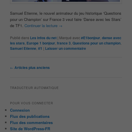
Samuel Etienne, le nouvel animateur du jeu historique ‘Questions
pour un Champion’ sur France 3 veut faire ‘Danse avec les Stars’
de TF1.
Continuer la lecture
→
Publié dans
Les infos du net
|
Marqué avec
#E1bonjour
,
danse avec
les stars
,
Europe 1 bonjour
,
france 3
,
Questions pour un champion
,
Samuel Etienne
,
tf1
|
Laisser un commentaire
Navigation
←
Articles plus anciens
des
articles
TRADUCTEUR AUTOMATIQUE
POUR VOUS CONNECTER
Connexion
Flux des publications
Flux des commentaires
Site de WordPress-FR