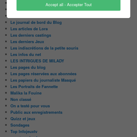
Le Candidat Masqué
Accept all - Accepter Tout
Le Casteur Masqué !
Le courrier des lecteurs
Le journal de bord du Blog
Les articles de Lora
Les derniers castings
Les derniers Jeux
Les indiscrétions de la petite souris
Les infos du net
LES INTRIGUES DE MILADY
Les pages du blog
Les pages réservées aux abonnées
Les papiers du journaliste Masqué
Les Portraits de Fannette
Malika la Fouine
Non classé
On a testé pour vous
Public aux enregistrements
Quizz et jeux
Sondages
Top Infojeuxtv