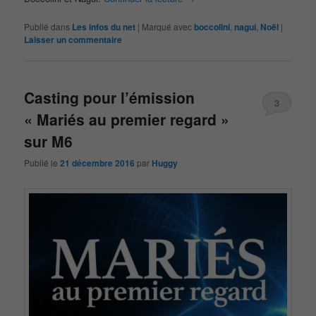
Publié dans
Les infos du net
|
Marqué avec
boccolini
,
nagui
,
Noël
|
Laisser un commentaire
Casting pour l’émission
3
« Mariés au premier regard »
sur M6
Publié le
21 décembre 2016
par
Huggy