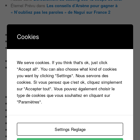
Éternel Prévu
dans
Les conseils d’Arsène pour gagner à
« N’oubliez pas les paroles » de Nagui sur France 2
ARTICLES RÉCENTS
Casting Ouvert Pour le nouveau jeu de Jarry ‘The Imposter’
Cookies
Nouveau casting, nouveau jeu TV produit par Fremantle
Casting pour un nouveau jeu de Culture générale animé par
Bruno Guillon sur La 2
Casting pour une nouvelle émission Tv de Brocante
We serve cookies. If you think that's ok, just click
Participez en binôme à un nouveau JEU MUSICAL et tentez
"Accept all". You can also choose what kind of cookies
de remporter 10 000 EUROS
you want by clicking "Settings". Nous servons des
cookies. Si vous pensez que c'est ok, cliquez simplement
sur "Accepter tout". Vous pouvez également choisir le
CATÉGORIES
type de cookies que vous souhaitez en cliquant sur
Audiences
"Paramètres".
Carte Blanche à …
Détournement du jour
Enquête
Huggy les bons tuyaux
Settings Reglage
L'analyse de Javier
La chroniquette du Matin