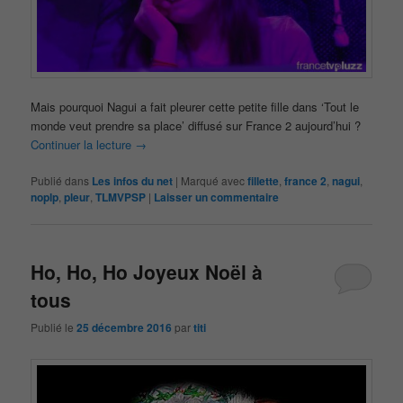
Mais pourquoi Nagui a fait pleurer cette petite fille dans ‘Tout le
monde veut prendre sa place’ diffusé sur France 2 aujourd’hui ?
Continuer la lecture
→
Publié dans
Les infos du net
|
Marqué avec
fillette
,
france 2
,
nagui
,
noplp
,
pleur
,
TLMVPSP
|
Laisser un commentaire
Ho, Ho, Ho Joyeux Noël à
tous
Publié le
25 décembre 2016
par
titi