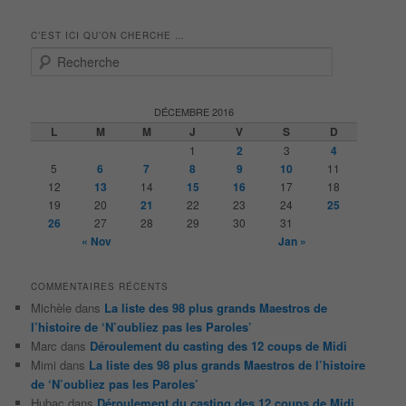
C’EST ICI QU’ON CHERCHE …
R
e
c
h
DÉCEMBRE 2016
e
L
M
M
J
V
S
D
r
1
2
3
4
c
5
6
7
8
9
10
11
h
12
13
14
15
16
17
18
e
19
20
21
22
23
24
25
26
27
28
29
30
31
« Nov
Jan »
COMMENTAIRES RÉCENTS
Michèle
dans
La liste des 98 plus grands Maestros de
l’histoire de ‘N’oubliez pas les Paroles’
Marc
dans
Déroulement du casting des 12 coups de Midi
Mimi
dans
La liste des 98 plus grands Maestros de l’histoire
de ‘N’oubliez pas les Paroles’
Hubac
dans
Déroulement du casting des 12 coups de Midi