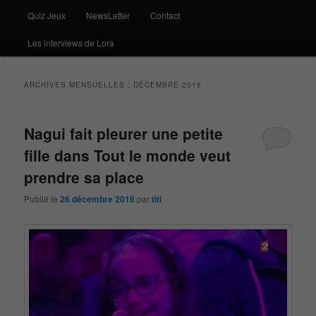
Quiz Jeux
NewsLetter
Contact
Les interviews de Lora
ARCHIVES MENSUELLES :
DÉCEMBRE 2016
Nagui fait pleurer une petite
fille dans Tout le monde veut
prendre sa place
Publié le
26 décembre 2016
par
titi