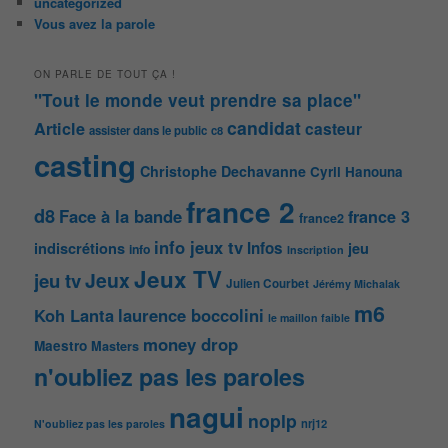
uncategorized
Vous avez la parole
ON PARLE DE TOUT ÇA !
"Tout le monde veut prendre sa place"
candidat
Article
casteur
assister dans le public
c8
casting
Christophe Dechavanne
Cyril Hanouna
france 2
d8
Face à la bande
france 3
france2
info jeux tv
Infos
indiscrétions
jeu
info
Inscription
Jeux TV
Jeux
jeu tv
Julien Courbet
Jérémy Michalak
m6
Koh Lanta
laurence boccolini
le maillon faible
money drop
Maestro
Masters
n'oubliez pas les paroles
nagui
noplp
nrj12
N'oubliez pas les paroles