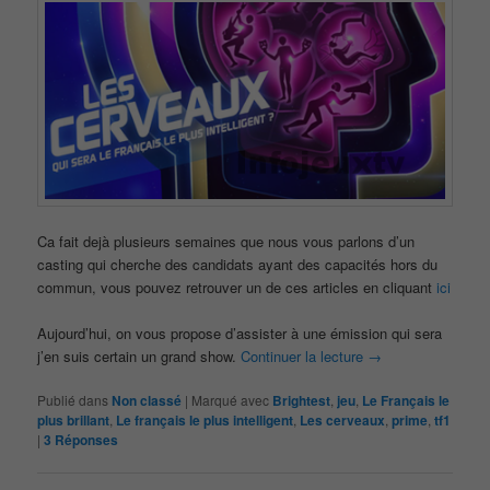
Ca fait dejà plusieurs semaines que nous vous parlons d’un
casting qui cherche des candidats ayant des capacités hors du
commun, vous pouvez retrouver un de ces articles en cliquant
ici
Aujourd’hui, on vous propose d’assister à une émission qui sera
j’en suis certain un grand show.
Continuer la lecture
→
Publié dans
Non classé
|
Marqué avec
Brightest
,
jeu
,
Le Français le
plus brillant
,
Le français le plus intelligent
,
Les cerveaux
,
prime
,
tf1
|
3
Réponses