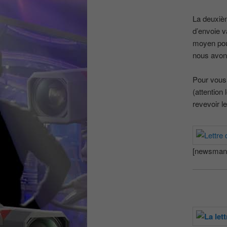
La deuxièm
d’envoie v
moyen pour
nous avons
Pour vous 
(attention
revevoir l
[newsman-