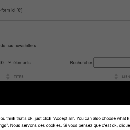
form id=’8′]
 de nos newsletters :
éléments
Rechercher:
TITRE
LIEN
15
La première Lettre dinformation d'infojeuxTV
Cliq
15
Lettre Hebdomadaire N°1
Cliq
15
Lettre Hebdomadaire N°2
Cliq
ou think that's ok, just click "Accept all". You can also choose what 
15
Lettre Hebdomadaire N°4
Cliq
tings". Nous servons des cookies. Si vous pensez que c'est ok, cliqu