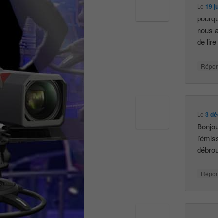
Le
19 j
pourqu
nous a
de lir
Répo
Le
3 dé
Bonjou
l’émis
débrou
Répo