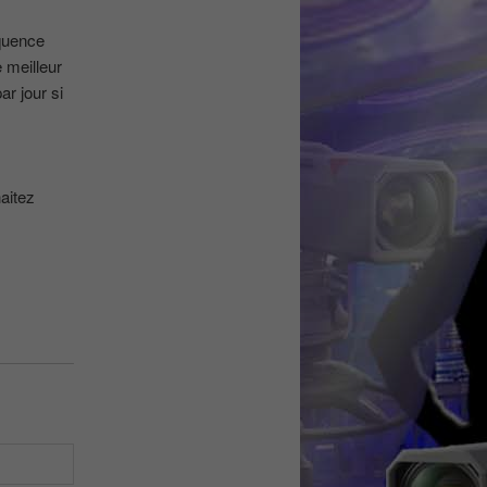
équence
 meilleur
r jour si
aitez