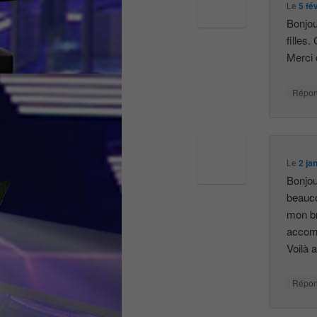
Le
5 fé
Bonjou
filles
Merci 
Répo
Le
2 ja
Bonjour
beauco
mon br
accom
Voilà 
Répo