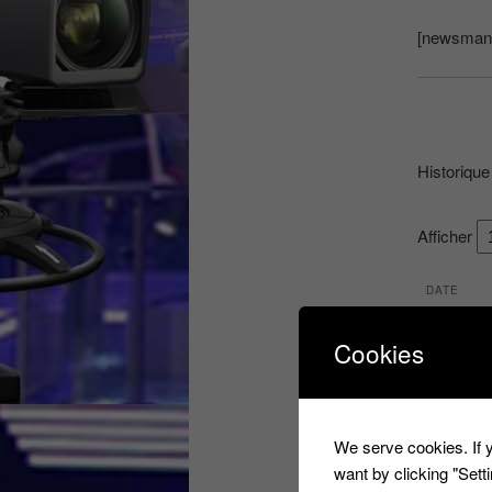
[newsman-
Historique
Afficher
DATE
20/04/20
Cookies
26/04/20
03/05/20
We serve cookies. If y
10/05/20
want by clicking "Set