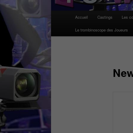
Menu
Accueil
Castings
Les co
principal
Le trombinoscope des Joueurs
New