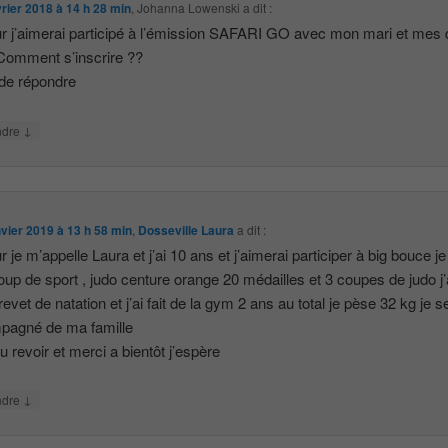
vrier 2018 à 14 h 28 min
,
Johanna Lowenski
a dit :
r j’aimerai participé à l’émission SAFARI GO avec mon mari et mes
. Comment s’inscrire ??
de répondre
↓
ndre
nvier 2019 à 13 h 58 min
,
Dosseville Laura
a dit :
 je m’appelle Laura et j’ai 10 ans et j’aimerai participer à big bouce je
up de sport , judo centure orange 20 médailles et 3 coupes de judo j’
evet de natation et j’ai fait de la gym 2 ans au total je pèse 32 kg je s
pagné de ma famille
au revoir et merci a bientôt j’espère
↓
ndre