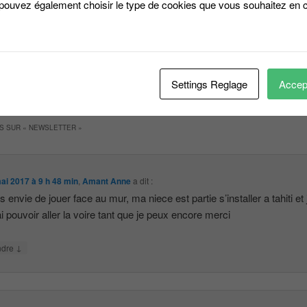
 pouvez également choisir le type de cookies que vous souhaitez en c
15
Lettre Hebdomadaire N°5
Cliq
❮
des éléments 1 à 5 sur 5 éléments
Settings Reglage
Accept
S SUR «
NEWSLETTER
»
ai 2017 à 9 h 48 min
,
Amant Anne
a dit :
es envie de jouer face au mur, ma niece est partie s’installer a tahiti et 
i pouvoir aller la voire tant que je peux encore merci
↓
ndre