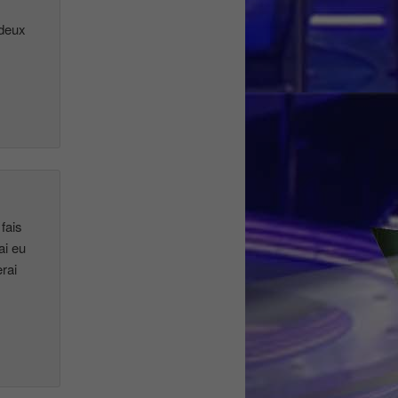
 deux
 fais
ai eu
erai