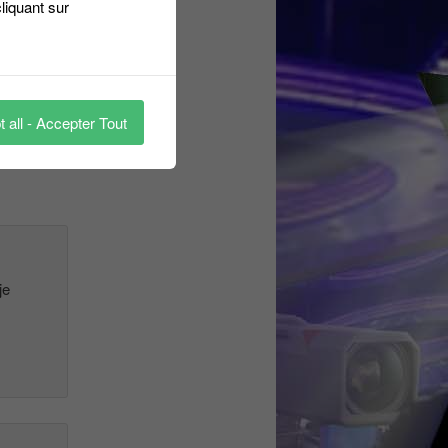
liquant sur
uez ici
❯
1
 all - Accepter Tout
je