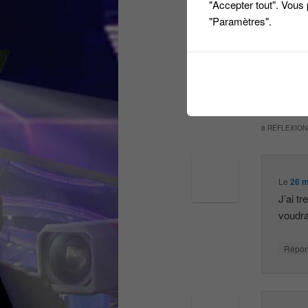
"Accepter tout". Vous
17/05/20
"Paramètres".
Affichage 
8 RÉFLEXION
Le
26 m
J’ai tr
voudra
Répo