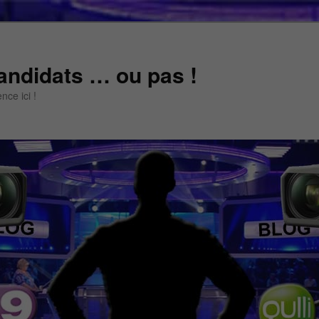
andidats … ou pas !
ce ici !