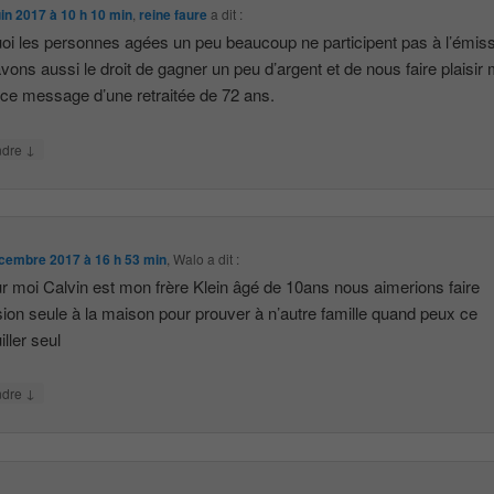
uin 2017 à 10 h 10 min
,
reine faure
a dit :
oi les personnes agées un peu beaucoup ne participent pas à l’émis
vons aussi le droit de gagner un peu d’argent et de nous faire plaisir 
e ce message d’une retraitée de 72 ans.
↓
ndre
cembre 2017 à 16 h 53 min
,
Walo
a dit :
r moi Calvin est mon frère Klein âgé de 10ans nous aimerions faire
sion seule à la maison pour prouver à n’autre famille quand peux ce
iller seul
↓
ndre