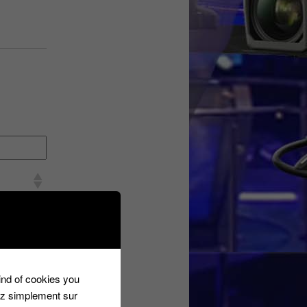
uez ici
uez ici
uez ici
kind of cookies you
uez ici
ez simplement sur