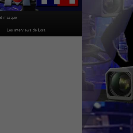
at masqué
Les interviews de Lora