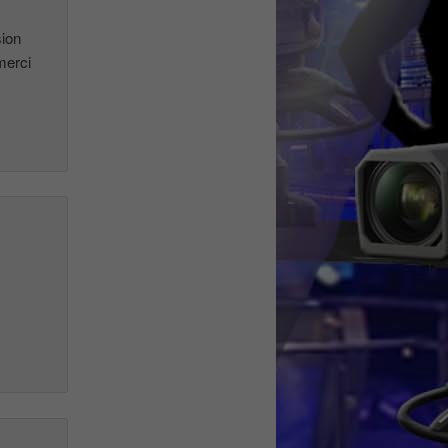
sion
merci