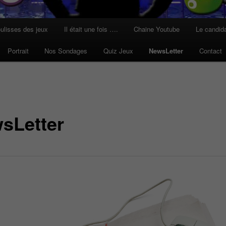
ulisses des jeux
Il était une fois ….
Chaine Youtube
Le candid
Portrait
Nos Sondages
Quiz Jeux
NewsLetter
Contact
sLetter