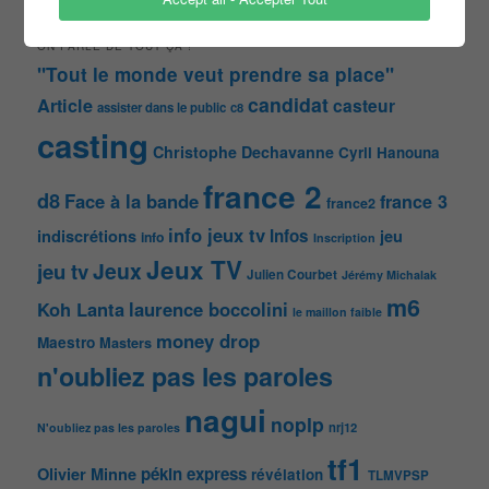
ON PARLE DE TOUT ÇA !
"Tout le monde veut prendre sa place"
candidat
Article
casteur
assister dans le public
c8
casting
Christophe Dechavanne
Cyril Hanouna
france 2
d8
Face à la bande
france 3
france2
info jeux tv
Infos
indiscrétions
jeu
info
Inscription
Jeux TV
Jeux
jeu tv
Julien Courbet
Jérémy Michalak
m6
Koh Lanta
laurence boccolini
le maillon faible
money drop
Maestro
Masters
n'oubliez pas les paroles
nagui
noplp
nrj12
N'oubliez pas les paroles
tf1
pékin express
Olivier Minne
révélation
TLMVPSP