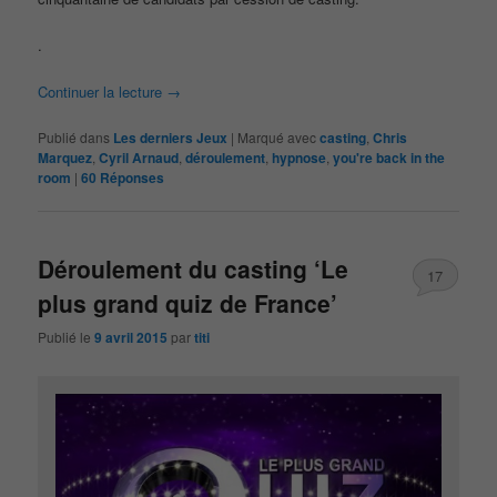
.
Continuer la lecture
→
Publié dans
Les derniers Jeux
|
Marqué avec
casting
,
Chris
Marquez
,
Cyril Arnaud
,
déroulement
,
hypnose
,
you're back in the
room
|
60
Réponses
Déroulement du casting ‘Le
17
plus grand quiz de France’
Publié le
9 avril 2015
par
titi