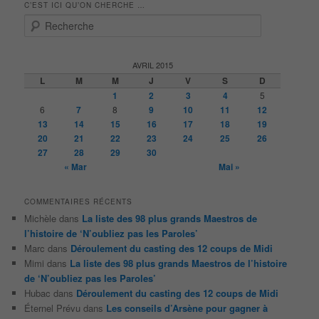
C’EST ICI QU’ON CHERCHE …
R
e
c
h
AVRIL 2015
e
L
M
M
J
V
S
D
r
1
2
3
4
5
c
6
7
8
9
10
11
12
h
13
14
15
16
17
18
19
e
20
21
22
23
24
25
26
27
28
29
30
« Mar
Mai »
COMMENTAIRES RÉCENTS
Michèle
dans
La liste des 98 plus grands Maestros de
l’histoire de ‘N’oubliez pas les Paroles’
Marc
dans
Déroulement du casting des 12 coups de Midi
Mimi
dans
La liste des 98 plus grands Maestros de l’histoire
de ‘N’oubliez pas les Paroles’
Hubac
dans
Déroulement du casting des 12 coups de Midi
Éternel Prévu
dans
Les conseils d’Arsène pour gagner à