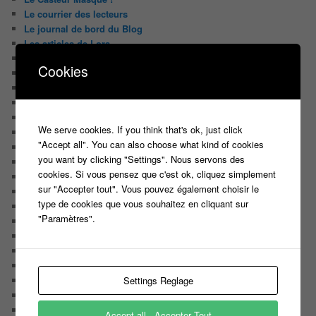
Le courrier des lecteurs
Le journal de bord du Blog
Les articles de Lora
Les derniers castings
Cookies
Les derniers Jeux
Les indiscrétions de la petite souris
Les infos du net
LES INTRIGUES DE MILADY
We serve cookies. If you think that's ok, just click
Les pages du blog
"Accept all". You can also choose what kind of cookies
Les pages réservées aux abonnées
you want by clicking "Settings". Nous servons des
Les papiers du journaliste Masqué
cookies. Si vous pensez que c'est ok, cliquez simplement
Les Portraits de Fannette
sur "Accepter tout". Vous pouvez également choisir le
Malika la Fouine
type de cookies que vous souhaitez en cliquant sur
Non classé
"Paramètres".
On a testé pour vous
Public aux enregistrements
Quizz et jeux
Sondages
Settings Reglage
Top Infojeuxtv
uncategorized
Vous avez la parole
Accept all - Accepter Tout