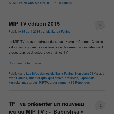
tv
,
MIPTV
,
Newen
,
On Fire
,
tf1
|
14
Réponses
MIP TV édition 2015
5
Publié le
15 avril 2015
par
Malika La Fouine
Le MIP TV 2015 se déroule du 13 au 16 avril à Cannes. C’est le
salon des programmes de télévision de demain où se retrouvent
producteurs et directeurs de chaînes TV.
Continuer la lecture
→
Publié dans
Les infos du net
,
Malika la Fouine
,
Non classé
|
Marqué
avec
Cannes
,
Chanter quoi qu'il arrive
,
émission
,
Japonnais
,
karaoké
,
masturber
,
MIPTV
,
programme tv
|
5
Réponses
TF1 va présenter un nouveau
12
jeu au MIP TV : « Babushka »