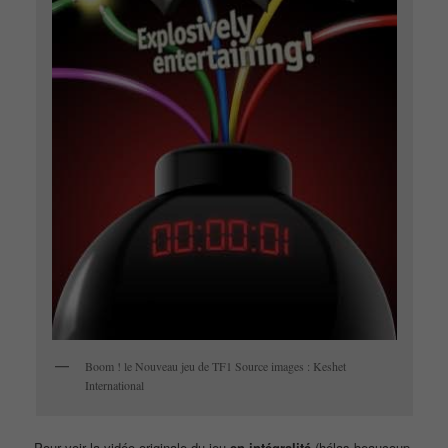
Boom ! le Nouveau jeu de TF1 Source images : Keshet
International
Pour voir la vidéo originale du jeu
en intégralité
(hélas beaucoup