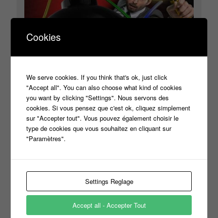
Cookies
Boom, le nouveau jeu de TF1
We serve cookies. If you think that's ok, just click
"Accept all". You can also choose what kind of cookies
you want by clicking "Settings". Nous servons des
cookies. Si vous pensez que c'est ok, cliquez simplement
sur "Accepter tout". Vous pouvez également choisir le
type de cookies que vous souhaitez en cliquant sur
Your settings may be preventing you from seeing this
"Paramètres".
content. Most likely you have Experience turned off. Vos
paramètres peuvent vous empêcher de voir ce contenu.
Vous avez très probablement désactivé l'expérience.
Settings Reglage
Review your settings - Vérifiez vos paramètres
Accept all - Accepter Tout