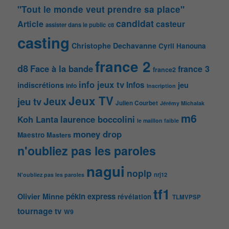
"Tout le monde veut prendre sa place"
candidat
Article
casteur
assister dans le public
c8
casting
Christophe Dechavanne
Cyril Hanouna
france 2
d8
Face à la bande
france 3
france2
info jeux tv
Infos
indiscrétions
jeu
info
Inscription
Jeux TV
Jeux
jeu tv
Julien Courbet
Jérémy Michalak
m6
Koh Lanta
laurence boccolini
le maillon faible
money drop
Maestro
Masters
n'oubliez pas les paroles
nagui
noplp
nrj12
N'oubliez pas les paroles
tf1
pékin express
Olivier Minne
révélation
TLMVPSP
tournage
tv
W9