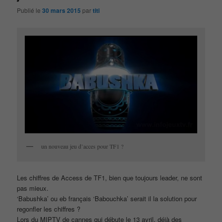
Publié le
30 mars 2015
par
titi
un nouveau jeu d’acces pour TF1 ?
Les chiffres de Access de TF1, bien que toujours leader, ne sont
pas mieux.
‘Babushka’ ou eb français ‘Babouchka’ serait il la solution pour
regonfler les chiffres ?
Lors du MIPTV de cannes qui débute le 13 avril, déjà des