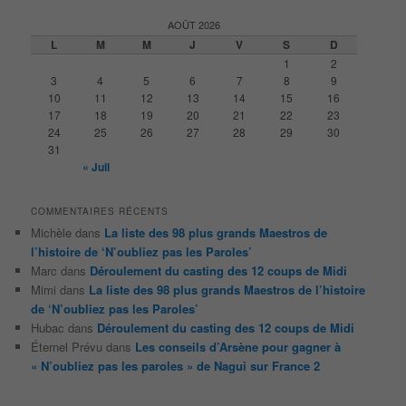
c
h
AOÛT 2026
e
L
M
M
J
V
S
D
r
1
2
c
3
4
5
6
7
8
9
h
10
11
12
13
14
15
16
e
17
18
19
20
21
22
23
24
25
26
27
28
29
30
31
« Juil
COMMENTAIRES RÉCENTS
Michèle
dans
La liste des 98 plus grands Maestros de
l’histoire de ‘N’oubliez pas les Paroles’
Marc
dans
Déroulement du casting des 12 coups de Midi
Mimi
dans
La liste des 98 plus grands Maestros de l’histoire
de ‘N’oubliez pas les Paroles’
Hubac
dans
Déroulement du casting des 12 coups de Midi
Éternel Prévu
dans
Les conseils d’Arsène pour gagner à
« N’oubliez pas les paroles » de Nagui sur France 2