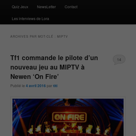
Quiz Jeux
NewsLetter
Contact
Les interviews de Lora
ARCHIVES PAR MOT-CLÉ :
MIPTV
Tf1 commande le pilote d’un
14
nouveau jeu au MIPTV à
Newen ‘On Fire’
Publié le
4 avril 2016
par
titi