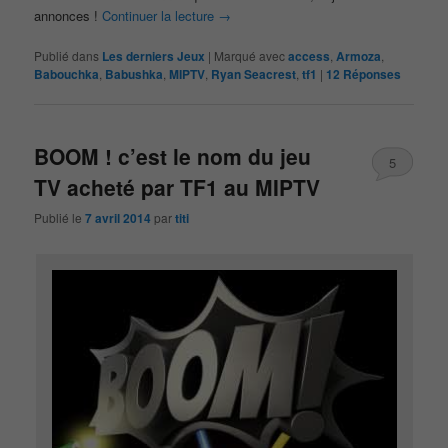
annonces !
Continuer la lecture
→
Publié dans
Les derniers Jeux
|
Marqué avec
access
,
Armoza
,
Babouchka
,
Babushka
,
MIPTV
,
Ryan Seacrest
,
tf1
|
12
Réponses
BOOM ! c’est le nom du jeu
5
TV acheté par TF1 au MIPTV
Publié le
7 avril 2014
par
titi