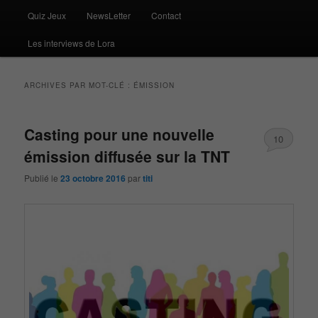
Quiz Jeux
NewsLetter
Contact
Les interviews de Lora
ARCHIVES PAR MOT-CLÉ :
ÉMISSION
Casting pour une nouvelle
10
émission diffusée sur la TNT
Publié le
23 octobre 2016
par
titi