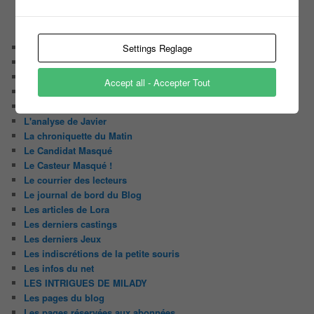
CATÉGORIES
Audiences
Settings Reglage
Carte Blanche à …
Détournement du jour
Accept all - Accepter Tout
Enquête
Huggy les bons tuyaux
L'analyse de Javier
La chroniquette du Matin
Le Candidat Masqué
Le Casteur Masqué !
Le courrier des lecteurs
Le journal de bord du Blog
Les articles de Lora
Les derniers castings
Les derniers Jeux
Les indiscrétions de la petite souris
Les infos du net
LES INTRIGUES DE MILADY
Les pages du blog
Les pages réservées aux abonnées