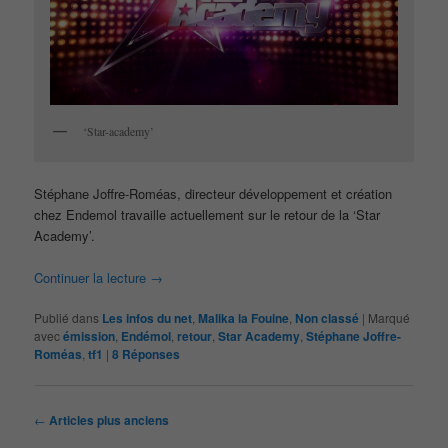
‘Star-academy’
Stéphane Joffre-Roméas, directeur développement et création
chez Endemol travaille actuellement sur le retour de la ‘Star
Academy’.
Continuer la lecture
→
Publié dans
Les infos du net
,
Malika la Fouine
,
Non classé
|
Marqué
avec
émission
,
Endémol
,
retour
,
Star Academy
,
Stéphane Joffre-
Roméas
,
tf1
|
8
Réponses
Navigation
←
Articles plus anciens
des