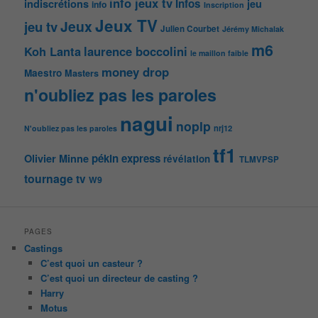
info jeux tv
Infos
indiscrétions
jeu
info
Inscription
Jeux TV
Jeux
jeu tv
Julien Courbet
Jérémy Michalak
m6
Koh Lanta
laurence boccolini
le maillon faible
money drop
Maestro
Masters
n'oubliez pas les paroles
nagui
noplp
nrj12
N'oubliez pas les paroles
tf1
pékin express
Olivier Minne
révélation
TLMVPSP
tournage
tv
W9
PAGES
Castings
C’est quoi un casteur ?
C’est quoi un directeur de casting ?
Harry
Motus