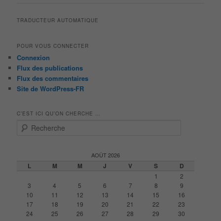
articles
TRADUCTEUR AUTOMATIQUE
POUR VOUS CONNECTER
Connexion
Flux des publications
Flux des commentaires
Site de WordPress-FR
C’EST ICI QU’ON CHERCHE …
R
e
c
h
AOÛT 2026
e
L
M
M
J
V
S
D
r
1
2
c
3
4
5
6
7
8
9
h
10
11
12
13
14
15
16
e
17
18
19
20
21
22
23
24
25
26
27
28
29
30