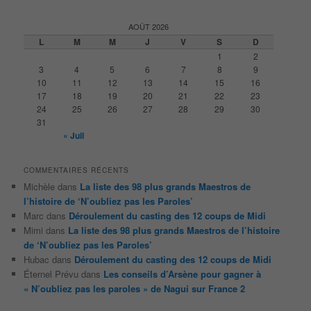
c
h
AOÛT 2026
e
L
M
M
J
V
S
D
r
1
2
c
3
4
5
6
7
8
9
h
10
11
12
13
14
15
16
e
17
18
19
20
21
22
23
24
25
26
27
28
29
30
31
« Juil
COMMENTAIRES RÉCENTS
Michèle
dans
La liste des 98 plus grands Maestros de
l’histoire de ‘N’oubliez pas les Paroles’
Marc
dans
Déroulement du casting des 12 coups de Midi
Mimi
dans
La liste des 98 plus grands Maestros de l’histoire
de ‘N’oubliez pas les Paroles’
Hubac
dans
Déroulement du casting des 12 coups de Midi
Éternel Prévu
dans
Les conseils d’Arsène pour gagner à
« N’oubliez pas les paroles » de Nagui sur France 2