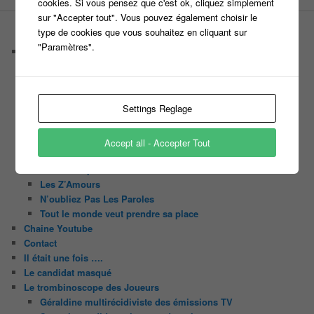
cookies. Si vous pensez que c'est ok, cliquez simplement
sur "Accepter tout". Vous pouvez également choisir le
type de cookies que vous souhaitez en cliquant sur
PAGES
"Paramètres".
Castings
C’est quoi un casteur ?
C’est quoi un directeur de casting ?
Harry
Settings Reglage
Motus
Slam
C’est quoi un casting ?
Accept all - Accepter Tout
Tous les castings
Les 12 coups de midi
Les Z’Amours
N’oubliez Pas Les Paroles
Tout le monde veut prendre sa place
Chaine Youtube
Contact
Il était une fois ….
Le candidat masqué
Le trombinoscope des Joueurs
Géraldine multirécidiviste des émissions TV