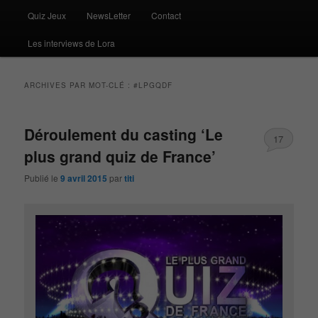
Quiz Jeux
NewsLetter
Contact
Les interviews de Lora
ARCHIVES PAR MOT-CLÉ :
#LPGQDF
Déroulement du casting ‘Le
17
plus grand quiz de France’
Publié le
9 avril 2015
par
titi