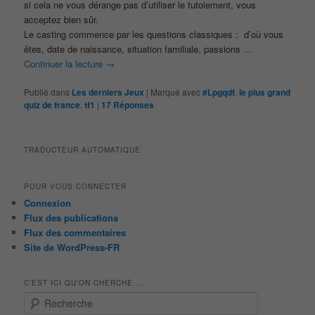
si cela ne vous dérange pas d’utiliser le tutoiement, vous
acceptez bien sûr.
Le casting commence par les questions classiques : d’où vous
êtes, date de naissance, situation familiale, passions …
Continuer la lecture
→
Publié dans
Les derniers Jeux
|
Marqué avec
#Lpgqdf
,
le plus grand
quiz de france
,
tf1
|
17
Réponses
TRADUCTEUR AUTOMATIQUE
POUR VOUS CONNECTER
Connexion
Flux des publications
Flux des commentaires
Site de WordPress-FR
C’EST ICI QU’ON CHERCHE …
R
e