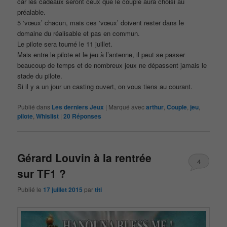
car les cadeaux seront ceux que le couple aura choisi au
préalable.
5 ‘vœux’ chacun, mais ces ‘vœux’ doivent rester dans le
domaine du réalisable et pas en commun.
Le pilote sera tourné le 11 juillet.
Mais entre le pilote et le jeu à l’antenne, il peut se passer
beaucoup de temps et de nombreux jeux ne dépassent jamais le
stade du pilote.
Si il y a un jour un casting ouvert, on vous tiens au courant.
Publié dans
Les derniers Jeux
|
Marqué avec
arthur
,
Couple
,
jeu
,
pilote
,
Whislist
|
20
Réponses
Gérard Louvin à la rentrée
4
sur TF1 ?
Publié le
17 juillet 2015
par
titi