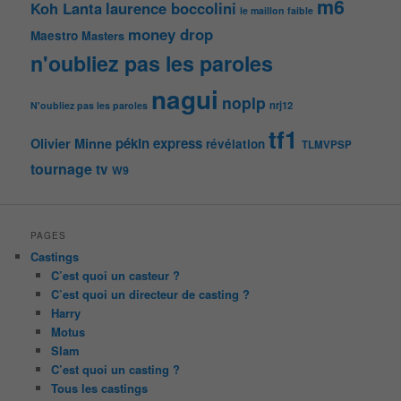
m6
Koh Lanta
laurence boccolini
le maillon faible
money drop
Maestro
Masters
n'oubliez pas les paroles
nagui
noplp
nrj12
N'oubliez pas les paroles
tf1
pékin express
Olivier Minne
révélation
TLMVPSP
tournage
tv
W9
PAGES
Castings
C’est quoi un casteur ?
C’est quoi un directeur de casting ?
Harry
Motus
Slam
C’est quoi un casting ?
Tous les castings