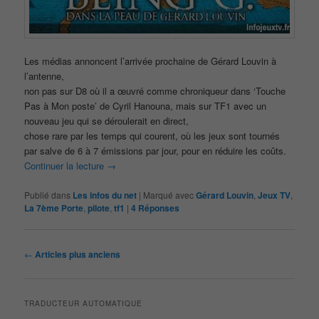
Les médias annoncent l’arrivée prochaine de Gérard Louvin à
l’antenne,
non pas sur D8 où il a œuvré comme chroniqueur dans ‘Touche
Pas à Mon poste’ de Cyril Hanouna, mais sur TF1 avec un
nouveau jeu qui se déroulerait en direct,
chose rare par les temps qui courent, où les jeux sont tournés
par salve de 6 à 7 émissions par jour, pour en réduire les coûts.
Continuer la lecture
→
Publié dans
Les infos du net
|
Marqué avec
Gérard Louvin
,
Jeux TV
,
La 7ème Porte
,
pilote
,
tf1
|
4
Réponses
Navigation
←
Articles plus anciens
des
articles
TRADUCTEUR AUTOMATIQUE