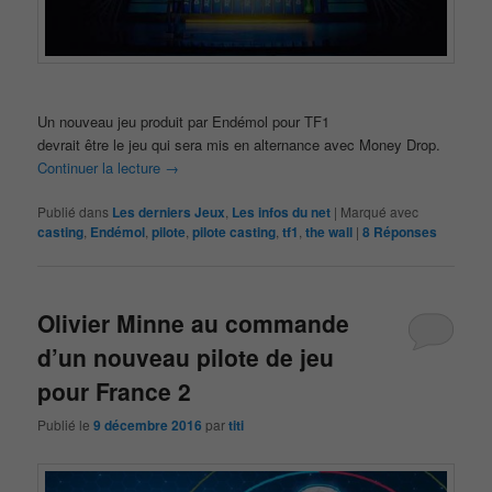
Un nouveau jeu produit par Endémol pour TF1
devrait être le jeu qui sera mis en alternance avec Money Drop.
Continuer la lecture
→
Publié dans
Les derniers Jeux
,
Les infos du net
|
Marqué avec
casting
,
Endémol
,
pilote
,
pilote casting
,
tf1
,
the wall
|
8
Réponses
Olivier Minne au commande
d’un nouveau pilote de jeu
pour France 2
Publié le
9 décembre 2016
par
titi