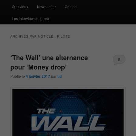
Quiz Jeux
NewsLetter
Contact
Les interviews de Lora
ARCHIVES PAR MOT-CLÉ :
PILOTE
‘The Wall’ une alternance
8
pour ‘Money drop’
Publié le
4 janvier 2017
par
titi