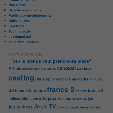
Non classé
On a testé pour vous
Public aux enregistrements
Quizz et jeux
Sondages
Top Infojeuxtv
uncategorized
Vous avez la parole
ON PARLE DE TOUT ÇA !
"Tout le monde veut prendre sa place"
candidat
Article
casteur
assister dans le public
c8
casting
Christophe Dechavanne
Cyril Hanouna
france 2
d8
Face à la bande
france 3
france2
info jeux tv
Infos
indiscrétions
jeu
info
Inscription
Jeux TV
Jeux
jeu tv
Julien Courbet
Jérémy Michalak