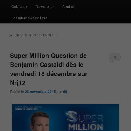
Quiz Jeux
NewsLetter
Contact
Les interviews de Lora
ARCHIVES QUOTIDIENNES :
Super Million Question de
4
Benjamin Castaldi dès le
vendredi 18 décembre sur
Nrj12
Publié le
28 novembre 2015
par
titi