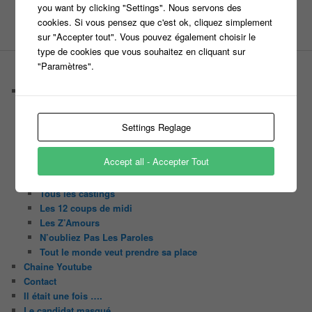
pékin express
Olivier Minne
révélation
TLMVPSP
you want by clicking "Settings". Nous servons des
tournage
tv
cookies. Si vous pensez que c'est ok, cliquez simplement
W9
sur "Accepter tout". Vous pouvez également choisir le
type de cookies que vous souhaitez en cliquant sur
"Paramètres".
PAGES
Castings
C’est quoi un casteur ?
C’est quoi un directeur de casting ?
Settings Reglage
Harry
Motus
Accept all - Accepter Tout
Slam
C’est quoi un casting ?
Tous les castings
Les 12 coups de midi
Les Z’Amours
N’oubliez Pas Les Paroles
Tout le monde veut prendre sa place
Chaine Youtube
Contact
Il était une fois ….
Le candidat masqué