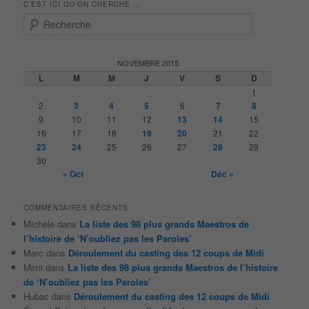
C’EST ICI QU’ON CHERCHE …
R
e
c
h
NOVEMBRE 2015
e
L
M
M
J
V
S
D
r
1
c
2
3
4
5
6
7
8
h
9
10
11
12
13
14
15
e
16
17
18
19
20
21
22
23
24
25
26
27
28
29
30
« Oct
Déc »
COMMENTAIRES RÉCENTS
Michèle
dans
La liste des 98 plus grands Maestros de
l’histoire de ‘N’oubliez pas les Paroles’
Marc
dans
Déroulement du casting des 12 coups de Midi
Mimi
dans
La liste des 98 plus grands Maestros de l’histoire
de ‘N’oubliez pas les Paroles’
Hubac
dans
Déroulement du casting des 12 coups de Midi