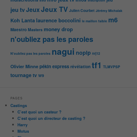
info
Inscription
Jeux TV
Jeux
jeu tv
Julien Courbet
Jérémy Michalak
m6
Koh Lanta
laurence boccolini
le maillon faible
money drop
Maestro
Masters
n'oubliez pas les paroles
nagui
noplp
nrj12
N'oubliez pas les paroles
tf1
pékin express
Olivier Minne
révélation
TLMVPSP
tournage
tv
W9
PAGES
Castings
C’est quoi un casteur ?
C’est quoi un directeur de casting ?
Harry
Motus