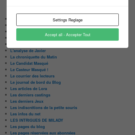
CATÉGORIES
Audiences
Settings Reglage
Carte Blanche à …
Détournement du jour
Accept all - Accepter Tout
Enquête
Huggy les bons tuyaux
L'analyse de Javier
La chroniquette du Matin
Le Candidat Masqué
Le Casteur Masqué !
Le courrier des lecteurs
Le journal de bord du Blog
Les articles de Lora
Les derniers castings
Les derniers Jeux
Les indiscrétions de la petite souris
Les infos du net
LES INTRIGUES DE MILADY
Les pages du blog
Les pages réservées aux abonnées