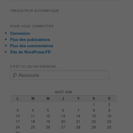
articles
TRADUCTEUR AUTOMATIQUE
POUR VOUS CONNECTER
Connexion
Flux des publications
Flux des commentaires
Site de WordPress-FR
C’EST ICI QU’ON CHERCHE …
R
e
c
h
AOÛT 2026
e
L
M
M
J
V
S
D
r
1
2
c
3
4
5
6
7
8
9
h
10
11
12
13
14
15
16
e
17
18
19
20
21
22
23
24
25
26
27
28
29
30
31