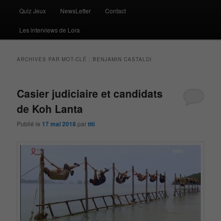
Quiz Jeux
NewsLetter
Contact
Les interviews de Lora
ARCHIVES PAR MOT-CLÉ :
BENJAMIN CASTALDI
Casier judiciaire et candidats
de Koh Lanta
Publié le
17 mai 2018
par
titi