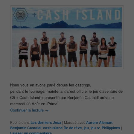
Nous vous en avons parlé depuis les castings,
pendant le tournage, maintenant c’est officiel le jeu d’aventure de
C8 « Cash Island » présenté par Benjamin Castaldi arrive le
mercredi 23 Août en ‘Prime’
Continuer la lecture
→
Publié dans
Les derniers Jeux
|
Marqué avec
Aurore Aleman
,
Benjamin Castaldi
,
cash island
,
île de rêve
,
jeu
,
jeu tv
,
Philippines
|
Laisser un commentaire