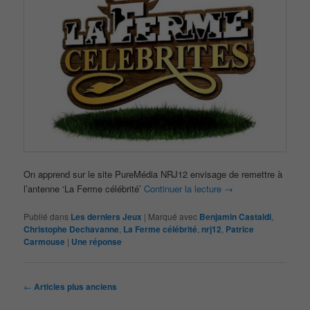
On apprend sur le site PureMédia NRJ12 envisage de remettre à
l’antenne ‘La Ferme célébrité’
Continuer la lecture
→
Publié dans
Les derniers Jeux
|
Marqué avec
Benjamin Castaldi
,
Christophe Dechavanne
,
La Ferme célébrité
,
nrj12
,
Patrice
Carmouse
|
Une
réponse
Navigation
←
Articles plus anciens
des