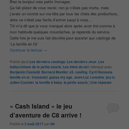
Bien le bonjour mes petits fromages,
Ça fait plaisir de vous revoir, non je n’étais pas morte, mais
j’avais un contrat sur ma tête par tous les chats des productions,
alors ce n’était pas facile d’arriver jusqu’à vous…
Titi m’a dit que je vous manquai alors après avoir tiré comme à
mon habitude quelques moustaches, je reprends du service,
Cette fois je me suis fait discrète pour assister aux castings de
‘La famille en Or’
Continuer la lecture
→
Publié dans
Les derniers castings
,
Les derniers Jeux
,
Les
indiscrétions de la petite souris
,
Les infos du net
|
Marqué avec
Benjamin Castaldi
,
Bernard Montiel
,
c8
,
casting
,
Cyril Hanouna
,
famille en or
,
fremantel
,
guess my age
,
Jean-Luc Lemoine
,
jeu tv
,
Julien Courbet
,
la famille à baba
,
la petite souris
|
Une
réponse
« Cash Island » le jeu
d’aventure de C8 arrive !
Publié le
2 août 2017
par
titi