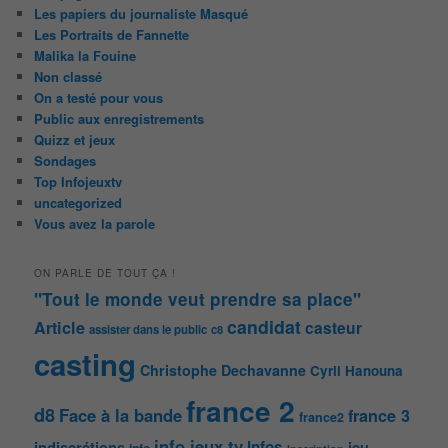
Les papiers du journaliste Masqué
Les Portraits de Fannette
Malika la Fouine
Non classé
On a testé pour vous
Public aux enregistrements
Quizz et jeux
Sondages
Top Infojeuxtv
uncategorized
Vous avez la parole
ON PARLE DE TOUT ÇA !
"Tout le monde veut prendre sa place"
candidat
Article
casteur
assister dans le public
c8
casting
Christophe Dechavanne
Cyril Hanouna
france 2
d8
Face à la bande
france 3
france2
info jeux tv
Infos
indiscrétions
jeu