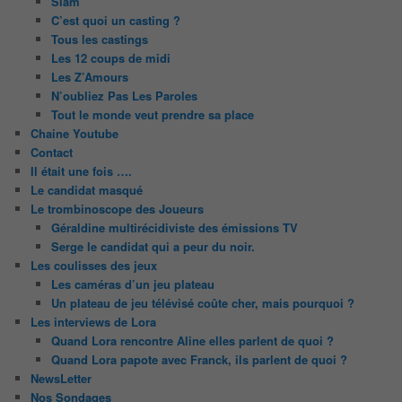
Slam
C’est quoi un casting ?
Tous les castings
Les 12 coups de midi
Les Z’Amours
N’oubliez Pas Les Paroles
Tout le monde veut prendre sa place
Chaine Youtube
Contact
Il était une fois ….
Le candidat masqué
Le trombinoscope des Joueurs
Géraldine multirécidiviste des émissions TV
Serge le candidat qui a peur du noir.
Les coulisses des jeux
Les caméras d’un jeu plateau
Un plateau de jeu télévisé coûte cher, mais pourquoi ?
Les interviews de Lora
Quand Lora rencontre Aline elles parlent de quoi ?
Quand Lora papote avec Franck, ils parlent de quoi ?
NewsLetter
Nos Sondages