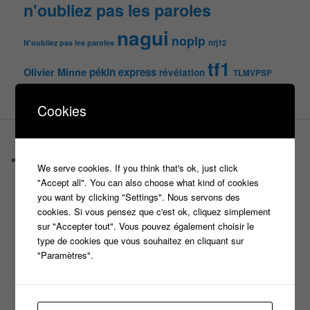
n'oubliez pas les paroles
nagui
noplp
nrj12
N'oubliez pas les paroles
tf1
pékin express
Olivier Minne
révélation
TLMVPSP
tournage
tv
W9
Cookies
PAGES
Castings
We serve cookies. If you think that's ok, just click
C’est quoi un casteur ?
"Accept all". You can also choose what kind of cookies
C’est quoi un directeur de casting ?
you want by clicking "Settings". Nous servons des
Harry
cookies. Si vous pensez que c'est ok, cliquez simplement
Motus
sur "Accepter tout". Vous pouvez également choisir le
Slam
type de cookies que vous souhaitez en cliquant sur
C’est quoi un casting ?
"Paramètres".
Tous les castings
Les 12 coups de midi
Les Z’Amours
N’oubliez Pas Les Paroles