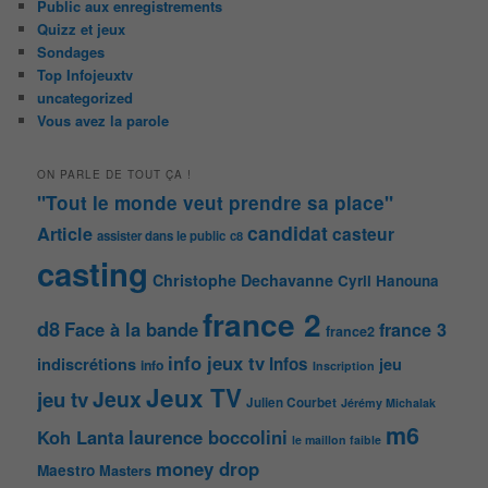
Public aux enregistrements
Quizz et jeux
Sondages
Top Infojeuxtv
uncategorized
Vous avez la parole
ON PARLE DE TOUT ÇA !
"Tout le monde veut prendre sa place"
candidat
Article
casteur
assister dans le public
c8
casting
Christophe Dechavanne
Cyril Hanouna
france 2
d8
Face à la bande
france 3
france2
info jeux tv
Infos
indiscrétions
jeu
info
Inscription
Jeux TV
Jeux
jeu tv
Julien Courbet
Jérémy Michalak
m6
Koh Lanta
laurence boccolini
le maillon faible
money drop
Maestro
Masters