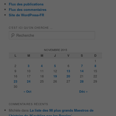
Flux des publications
Flux des commentaires
Site de WordPress-FR
C’EST ICI QU’ON CHERCHE …
R
e
c
h
NOVEMBRE 2015
e
L
M
M
J
V
S
D
r
1
c
2
3
4
5
6
7
8
h
9
10
11
12
13
14
15
e
16
17
18
19
20
21
22
23
24
25
26
27
28
29
30
« Oct
Déc »
COMMENTAIRES RÉCENTS
Michèle
dans
La liste des 98 plus grands Maestros de
l’histoire de ‘N’oubliez pas les Paroles’