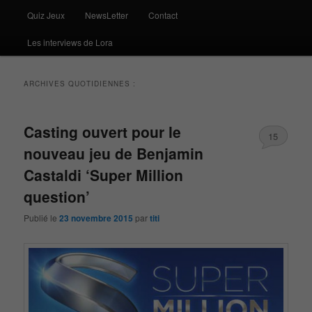
Quiz Jeux
NewsLetter
Contact
Les interviews de Lora
ARCHIVES QUOTIDIENNES :
Casting ouvert pour le
15
nouveau jeu de Benjamin
Castaldi ‘Super Million
question’
Publié le
23 novembre 2015
par
titi