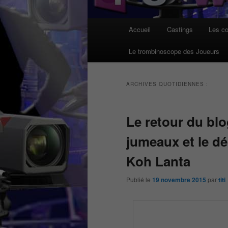
Menu
Accueil
Castings
Les co
principal
Le trombinoscope des Joueurs
ARCHIVES QUOTIDIENNES :
Le retour du blo
jumeaux et le d
Koh Lanta
Publié le
19 novembre 2015
par
titi