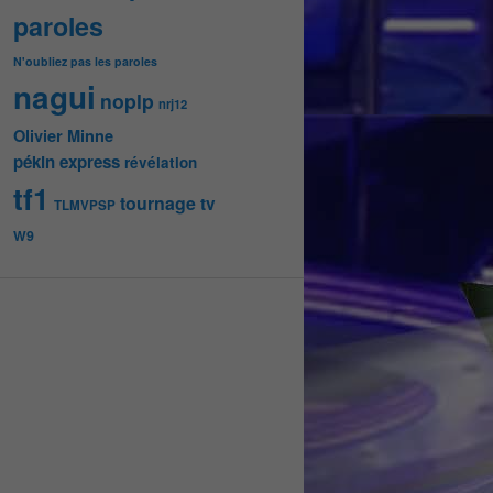
paroles
N'oubliez pas les paroles
nagui
noplp
nrj12
Olivier Minne
pékin express
révélation
tf1
tournage
tv
TLMVPSP
W9