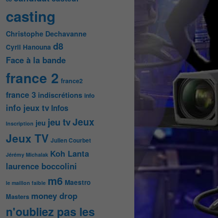
casting
Christophe Dechavanne
d8
Cyril Hanouna
Face à la bande
france 2
france2
france 3
indiscrétions
info
info jeux tv
Infos
Jeux
jeu tv
jeu
Inscription
Jeux TV
Julien Courbet
Koh Lanta
Jérémy Michalak
laurence boccolini
m6
Maestro
le maillon faible
money drop
Masters
n'oubliez pas les