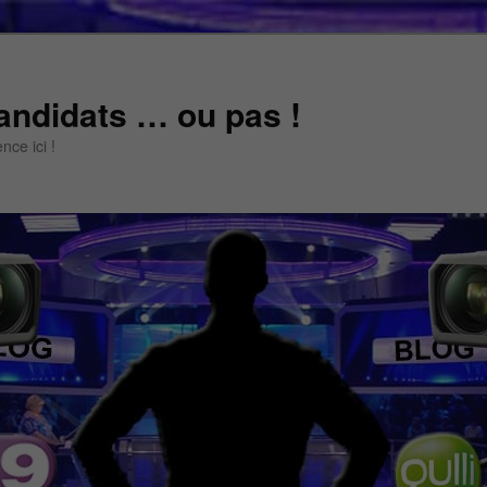
andidats … ou pas !
ce ici !