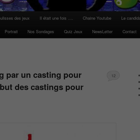
ulisses des jeux
Il était une fois ….
Chaine Youtube
Le candid
Portrait
Nos Sondages
Quiz Jeux
NewsLetter
Contact
g par un casting pour
12
ébut des castings pour