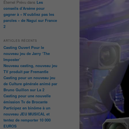
Éternel Prévu
dans
Les
conseils d’Arsène pour
gagner à « N’oubliez pas les
paroles » de Nagui sur France
2
ARTICLES RÉCENTS
Casting Ouvert Pour le
nouveau jeu de Jarry ‘The
Imposter’
Nouveau casting, nouveau jeu
TV produit par Fremantle
Casting pour un nouveau jeu
de Culture générale animé par
Bruno Guillon sur La 2
Casting pour une nouvelle
émission Tv de Brocante
Participez en binôme à un
nouveau JEU MUSICAL et
tentez de remporter 10 000
EUROS