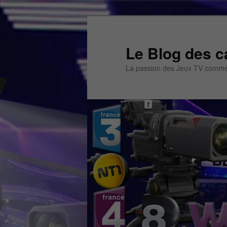
Aller
Aller
au
au
contenu
contenu
Le Blog des c
principal
secondaire
La passion des Jeux TV commen