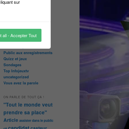
liquant sur
Les pages réservées aux
abonnées
Les papiers du journaliste
Masqué
Les Portraits de Fannette
Malika la Fouine
 all - Accepter Tout
Non classé
On a testé pour vous
Public aux enregistrements
Quizz et jeux
Sondages
Top Infojeuxtv
uncategorized
Vous avez la parole
ON PARLE DE TOUT ÇA !
"Tout le monde veut
prendre sa place"
Article
assister dans le public
candidat
casteur
c8