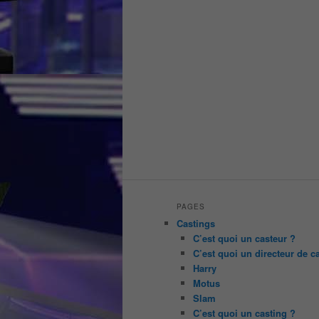
PAGES
Castings
C’est quoi un casteur ?
C’est quoi un directeur de c
Harry
Motus
Slam
C’est quoi un casting ?