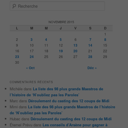
R
e
c
h
NOVEMBRE 2015
e
L
M
M
J
V
S
D
r
1
c
2
3
4
5
6
7
8
h
9
10
11
12
13
14
15
e
16
17
18
19
20
21
22
23
24
25
26
27
28
29
30
« Oct
Déc »
COMMENTAIRES RÉCENTS
Michèle
dans
La liste des 98 plus grands Maestros de
l’histoire de ‘N’oubliez pas les Paroles’
Marc
dans
Déroulement du casting des 12 coups de Midi
Mimi
dans
La liste des 98 plus grands Maestros de l’histoire
de ‘N’oubliez pas les Paroles’
Hubac
dans
Déroulement du casting des 12 coups de Midi
Éternel Prévu
dans
Les conseils d’Arsène pour gagner à