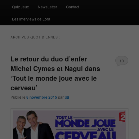
Quiz Jeux
NewsLetter
Contact
Les interviews de Lora
ARCHIVES QUOTIDIENNES :
Le retour du duo d’enfer
10
Michel Cymes et Nagui dans
‘Tout le monde joue avec le
cerveau’
Publié le
8 novembre 2015
par
titi