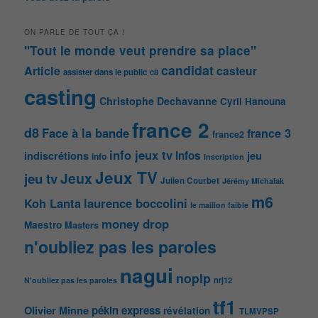
ON PARLE DE TOUT ÇA !
"Tout le monde veut prendre sa place"
candidat
Article
casteur
assister dans le public
c8
casting
Christophe Dechavanne
Cyril Hanouna
france 2
d8
Face à la bande
france 3
france2
info jeux tv
Infos
indiscrétions
jeu
info
Inscription
Jeux TV
Jeux
jeu tv
Julien Courbet
Jérémy Michalak
m6
Koh Lanta
laurence boccolini
le maillon faible
money drop
Maestro
Masters
n'oubliez pas les paroles
nagui
noplp
nrj12
N'oubliez pas les paroles
tf1
pékin express
Olivier Minne
révélation
TLMVPSP