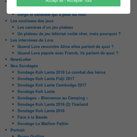
Accept all - Accepter Tout
Le trombinoscope des Joueurs
Géraldine multirécidiviste des émissions TV
Serge le candidat qui a peur du noir.
Les coulisses des jeux
Les caméras d’un jeu plateau
Un plateau de jeu télévisé coûte cher, mais pourquoi ?
Les interviews de Lora
Quand Lora rencontre Aline elles parlent de quoi ?
Quand Lora papote avec Franck, ils parlent de quoi ?
NewsLetter
Nos Sondages
Sondage Koh Lanta 2018 Le combat des héros
Sondage Koh Lanta Fidji 2017
Sondage Koh Lanta Cambodge 2017
Sondage Koh Lanta
Sondages « Bienvenue au Camping »
Sondage Koh Lanta 2016 (2) Thailand
Sondage Koh Lanta 2016
Face à la Bande
Sondage Le Maillon Faible
Portrait
Bruno Guillon