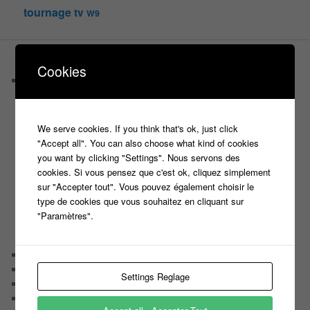
tournage
tv
W9
PAGES
Cookies
Castings
C’est quoi un casteur ?
C’est quoi un directeur de casting ?
Harry
We serve cookies. If you think that's ok, just click
Motus
"Accept all". You can also choose what kind of cookies
Slam
you want by clicking "Settings". Nous servons des
C’est quoi un casting ?
cookies. Si vous pensez que c'est ok, cliquez simplement
Tous les castings
sur "Accepter tout". Vous pouvez également choisir le
Les 12 coups de midi
type de cookies que vous souhaitez en cliquant sur
Les Z’Amours
"Paramètres".
N’oubliez Pas Les Paroles
Tout le monde veut prendre sa place
Chaine Youtube
Contact
Settings Reglage
Il était une fois ….
Le candidat masqué