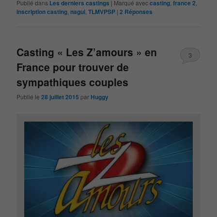
Publié dans
Les derniers castings
|
Marqué avec
casting
,
france 2
,
inscription casting
,
nagui
,
TLMVPSP
|
2
Réponses
Casting « Les Z’amours » en
3
France pour trouver de
sympathiques couples
Publié le
28 juillet 2015
par
Huggy