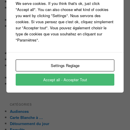
Marc
dans
Déroulement du casting des 12 coups de Midi
We serve cookies. If you think that's ok, just click
Mimi
dans
La liste des 98 plus grands Maestros de l’histoire
"Accept all". You can also choose what kind of cookies
de ‘N’oubliez pas les Paroles’
you want by clicking "Settings". Nous servons des
Hubac
dans
Déroulement du casting des 12 coups de Midi
cookies. Si vous pensez que c'est ok, cliquez simplement
Éternel Prévu
dans
Les conseils d’Arsène pour gagner à
sur "Accepter tout". Vous pouvez également choisir le
« N’oubliez pas les paroles » de Nagui sur France 2
type de cookies que vous souhaitez en cliquant sur
"Paramètres".
ARTICLES RÉCENTS
Casting Ouvert Pour le nouveau jeu de Jarry ‘The Imposter’
Nouveau casting, nouveau jeu TV produit par Fremantle
Settings Reglage
Casting pour un nouveau jeu de Culture générale animé par
Bruno Guillon sur La 2
Casting pour une nouvelle émission Tv de Brocante
Accept all - Accepter Tout
Participez en binôme à un nouveau JEU MUSICAL et tentez
de remporter 10 000 EUROS
CATÉGORIES
Audiences
Carte Blanche à …
Détournement du jour
Enquête