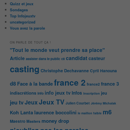
Quizz et jeux
Sondages
Top Infojeuxtv
uncategorized
Vous avez la parole
ON PARLE DE TOUT ÇA !
"Tout le monde veut prendre sa place"
candidat
Article
casteur
assister dans le public
c8
casting
Christophe Dechavanne
Cyril Hanouna
france 2
d8
Face à la bande
france 3
france2
info jeux tv
Infos
indiscrétions
jeu
info
Inscription
Jeux TV
Jeux
jeu tv
Julien Courbet
Jérémy Michalak
m6
Koh Lanta
laurence boccolini
le maillon faible
money drop
Maestro
Masters