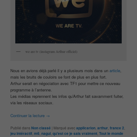
we are tv (instagram Arthur officiel)
Nous en avions déjà parlé il y a plusieurs mois dans un
article
,
mais les bruits de couloirs se font de plus en plus fort.
Arthur serait en négociation avec TF1 pour mettre ce nouveau
programme à l’antenne.
Les médias reprennent les infos qu’Arthur fait savamment fuiter,
via les réseaux sociaux.
Continuer la lecture
→
Publié dans
Non classé
|
Marqué avec
applicarion
,
arthur
,
france 2
,
jeu intéractif
,
m6
,
nagui
,
qu'est ce je sais vraiment
,
Tout le monde