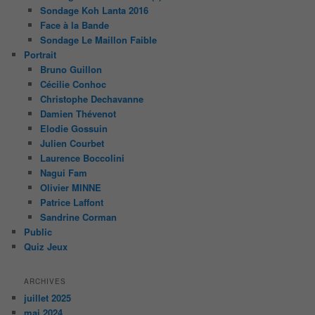
Sondage Koh Lanta 2016
Face à la Bande
Sondage Le Maillon Faible
Portrait
Bruno Guillon
Cécilie Conhoc
Christophe Dechavanne
Damien Thévenot
Elodie Gossuin
Julien Courbet
Laurence Boccolini
Nagui Fam
Olivier MINNE
Patrice Laffont
Sandrine Corman
Public
Quiz Jeux
ARCHIVES
juillet 2025
mai 2024