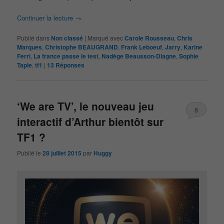
Continuer la lecture
→
Publié dans
Non classé
|
Marqué avec
Carole Rousseau
,
Chris
Marques
,
Christophe BEAUGRAND
,
Frank Leboeuf
,
Jarry
,
Karine
Ferri
,
La france passe le test
,
Nadège Beausson-Diagne
,
Sophie
Tapie
,
tf1
|
13
Réponses
‘We are TV’, le nouveau jeu
8
interactif d’Arthur bientôt sur
TF1 ?
Publié le
28 juillet 2015
par
Huggy