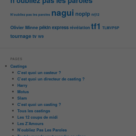
n'oubliez pas les paroles
nagui
noplp
nrj12
N'oubliez pas les paroles
tf1
pékin express
Olivier Minne
révélation
TLMVPSP
tournage
tv
W9
PAGES
Castings
C’est quoi un casteur ?
C’est quoi un directeur de casting ?
Harry
Motus
Slam
C’est quoi un casting ?
Tous les castings
Les 12 coups de midi
Les Z’Amours
N’oubliez Pas Les Paroles