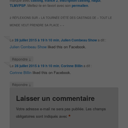
marqué avec
casting
,
france 2
,
inscription casting
,
nagui
,
TLMVPSP
. Mettez-le en favori avec son
permalien
.
2 RÉFLEXIONS SUR «
LA TOURNÉE D’ÉTÉ DES CASTINGS DE « TOUT LE
MONDE VEUT PRENDRE SA PLACE »
»
Le
28 juillet 2015 à 19 h 10 min
,
Julien Combeau Show
a dit :
Julien Combeau Show
liked this on Facebook.
↓
Répondre
Le
28 juillet 2015 à 19 h 10 min
,
Corinne Billin
a dit :
Corinne Billin
liked this on Facebook.
↓
Répondre
Laisser un commentaire
Votre adresse e-mail ne sera pas publiée.
Les champs
*
obligatoires sont indiqués avec