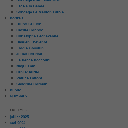
Face à la Bande
Sondage Le Maillon Faible
Portrait
Bruno Guillon
Cécilie Conhoc
Christophe Dechavanne
Damien Thévenot
Elodie Gossuin
Julien Courbet
Laurence Boccolini
Nagui Fam
Olivier MINNE
Patrice Laffont
Sandrine Corman
Public
Quiz Jeux
ARCHIVES
juillet 2025
mai 2024