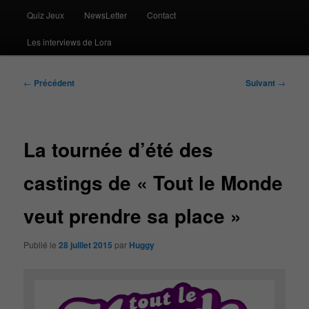
Quiz Jeux
NewsLetter
Contact
Les interviews de Lora
Navigation
←
Précédent
Suivant
→
des
articles
La tournée d’été des
castings de « Tout le Monde
veut prendre sa place »
Publié le
28 juillet 2015
par
Huggy