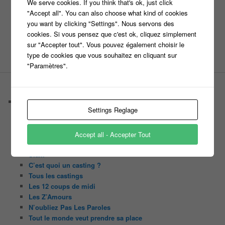
We serve cookies. If you think that's ok, just click
"Accept all". You can also choose what kind of cookies
Site web
you want by clicking "Settings". Nous servons des
cookies. Si vous pensez que c'est ok, cliquez simplement
sur "Accepter tout". Vous pouvez également choisir le
type de cookies que vous souhaitez en cliquant sur
"Paramètres".
PAGES
Castings
Settings Reglage
C’est quoi un casteur ?
C’est quoi un directeur de casting ?
Harry
Accept all - Accepter Tout
Motus
Slam
C’est quoi un casting ?
Tous les castings
Les 12 coups de midi
Les Z’Amours
N’oubliez Pas Les Paroles
Tout le monde veut prendre sa place