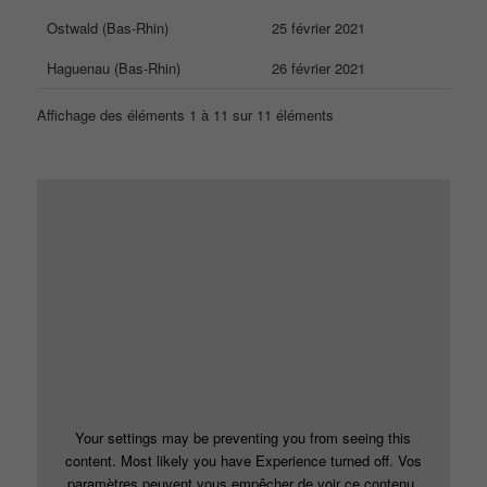
Ostwald (Bas-Rhin)
25 février 2021
Haguenau (Bas-Rhin)
26 février 2021
Affichage des éléments 1 à 11 sur 11 éléments
Your settings may be preventing you from seeing this
content. Most likely you have Experience turned off. Vos
paramètres peuvent vous empêcher de voir ce contenu.