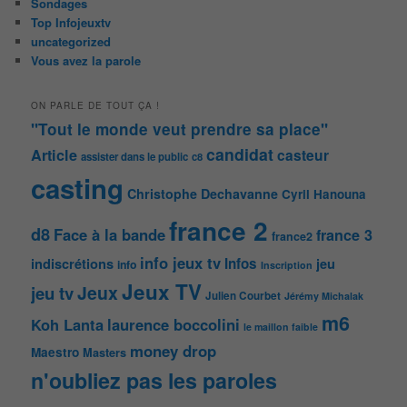
Sondages
Top Infojeuxtv
uncategorized
Vous avez la parole
ON PARLE DE TOUT ÇA !
"Tout le monde veut prendre sa place"
candidat
Article
casteur
assister dans le public
c8
casting
Christophe Dechavanne
Cyril Hanouna
france 2
d8
Face à la bande
france 3
france2
info jeux tv
Infos
indiscrétions
jeu
info
Inscription
Jeux TV
Jeux
jeu tv
Julien Courbet
Jérémy Michalak
m6
Koh Lanta
laurence boccolini
le maillon faible
money drop
Maestro
Masters
n'oubliez pas les paroles