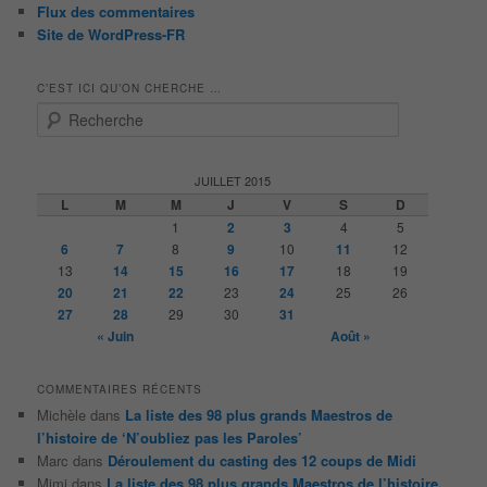
Flux des commentaires
Site de WordPress-FR
C’EST ICI QU’ON CHERCHE …
R
e
c
h
JUILLET 2015
e
L
M
M
J
V
S
D
r
1
2
3
4
5
c
6
7
8
9
10
11
12
h
13
14
15
16
17
18
19
e
20
21
22
23
24
25
26
27
28
29
30
31
« Juin
Août »
COMMENTAIRES RÉCENTS
Michèle
dans
La liste des 98 plus grands Maestros de
l’histoire de ‘N’oubliez pas les Paroles’
Marc
dans
Déroulement du casting des 12 coups de Midi
Mimi
dans
La liste des 98 plus grands Maestros de l’histoire