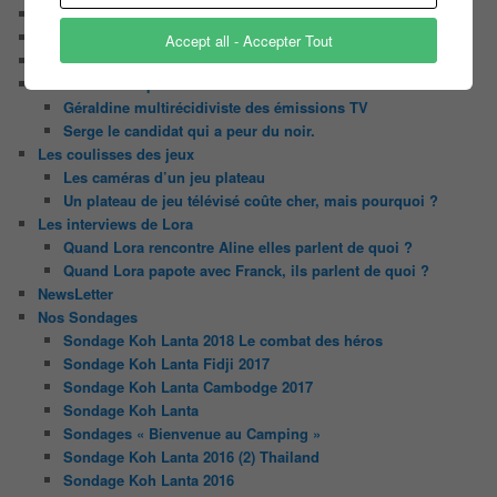
Contact
Il était une fois ….
Accept all - Accepter Tout
Le candidat masqué
Le trombinoscope des Joueurs
Géraldine multirécidiviste des émissions TV
Serge le candidat qui a peur du noir.
Les coulisses des jeux
Les caméras d’un jeu plateau
Un plateau de jeu télévisé coûte cher, mais pourquoi ?
Les interviews de Lora
Quand Lora rencontre Aline elles parlent de quoi ?
Quand Lora papote avec Franck, ils parlent de quoi ?
NewsLetter
Nos Sondages
Sondage Koh Lanta 2018 Le combat des héros
Sondage Koh Lanta Fidji 2017
Sondage Koh Lanta Cambodge 2017
Sondage Koh Lanta
Sondages « Bienvenue au Camping »
Sondage Koh Lanta 2016 (2) Thailand
Sondage Koh Lanta 2016