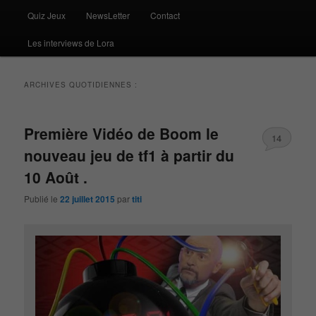
Quiz Jeux
NewsLetter
Contact
Les interviews de Lora
ARCHIVES QUOTIDIENNES :
Première Vidéo de Boom le
14
nouveau jeu de tf1 à partir du
10 Août .
Publié le
22 juillet 2015
par
titi