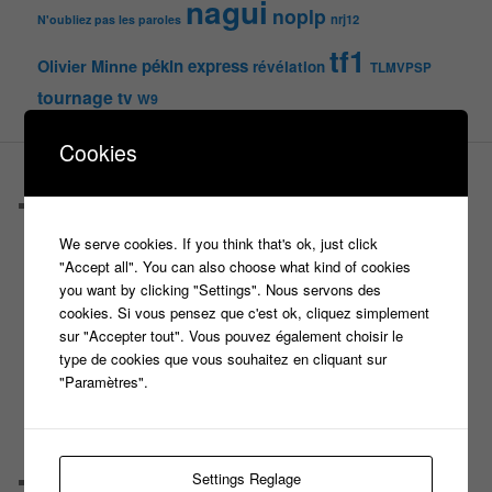
nagui
noplp
nrj12
N'oubliez pas les paroles
tf1
pékin express
Olivier Minne
révélation
TLMVPSP
tournage
tv
W9
Cookies
PAGES
Castings
C’est quoi un casteur ?
We serve cookies. If you think that's ok, just click
C’est quoi un directeur de casting ?
"Accept all". You can also choose what kind of cookies
Harry
you want by clicking "Settings". Nous servons des
Motus
cookies. Si vous pensez que c'est ok, cliquez simplement
Slam
sur "Accepter tout". Vous pouvez également choisir le
C’est quoi un casting ?
type de cookies que vous souhaitez en cliquant sur
Tous les castings
"Paramètres".
Les 12 coups de midi
Les Z’Amours
N’oubliez Pas Les Paroles
Tout le monde veut prendre sa place
Settings Reglage
Chaine Youtube