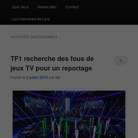
Quiz Jeux
NewsLetter
Contact
Les interviews de Lora
ARCHIVES QUOTIDIENNES :
TF1 recherche des fous de
9
jeux TV pour un reportage
Publié le
2 juillet 2015
par
titi