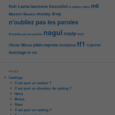
m6
Koh Lanta
laurence boccolini
le maillon faible
money drop
Maestro
Masters
n'oubliez pas les paroles
nagui
noplp
nrj12
N'oubliez pas les paroles
tf1
pékin express
Olivier Minne
révélation
TLMVPSP
tournage
tv
W9
PAGES
Castings
C’est quoi un casteur ?
C’est quoi un directeur de casting ?
Harry
Motus
Slam
C’est quoi un casting ?