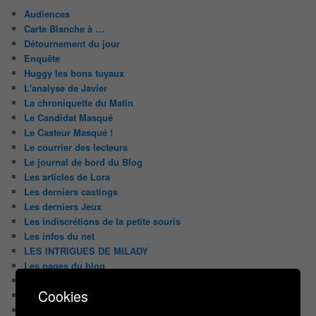
Audiences
Carte Blanche à …
Détournement du jour
Enquête
Huggy les bons tuyaux
L'analyse de Javier
La chroniquette du Matin
Le Candidat Masqué
Le Casteur Masqué !
Le courrier des lecteurs
Le journal de bord du Blog
Les articles de Lora
Les derniers castings
Les derniers Jeux
Les indiscrétions de la petite souris
Les infos du net
LES INTRIGUES DE MILADY
Les pages du blog
Les pages réservées aux abonnées
Cookies
Les papiers du journaliste Masqué
Les Portraits de Fannette