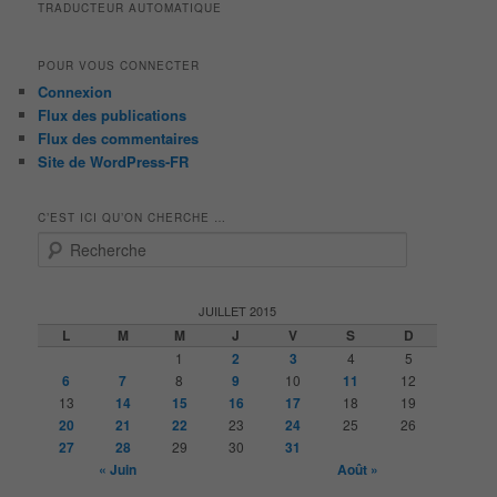
TRADUCTEUR AUTOMATIQUE
POUR VOUS CONNECTER
Connexion
Flux des publications
Flux des commentaires
Site de WordPress-FR
C’EST ICI QU’ON CHERCHE …
R
e
c
h
JUILLET 2015
e
L
M
M
J
V
S
D
r
1
2
3
4
5
c
6
7
8
9
10
11
12
h
13
14
15
16
17
18
19
e
20
21
22
23
24
25
26
27
28
29
30
31
« Juin
Août »