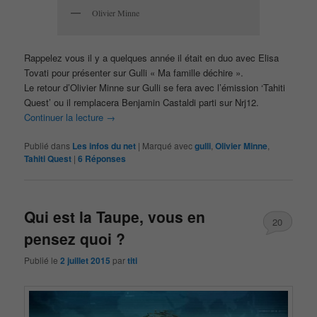
Olivier Minne
Rappelez vous il y a quelques année il était en duo avec Elisa
Tovati pour présenter sur Gulli « Ma famille déchire ».
Le retour d’Olivier Minne sur Gulli se fera avec l’émission ‘Tahiti
Quest’ ou il remplacera Benjamin Castaldi parti sur Nrj12.
Continuer la lecture
→
Publié dans
Les infos du net
|
Marqué avec
gulli
,
Olivier Minne
,
Tahiti Quest
|
6
Réponses
Qui est la Taupe, vous en
20
pensez quoi ?
Publié le
2 juillet 2015
par
titi