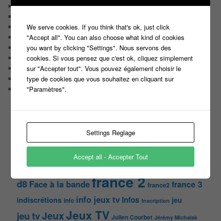
Malika la Fouine
Non classé
We serve cookies. If you think that's ok, just click
On a testé pour vous
"Accept all". You can also choose what kind of cookies
Public aux enregistrements
you want by clicking "Settings". Nous servons des
Quizz et jeux
cookies. Si vous pensez que c'est ok, cliquez simplement
Sondages
sur "Accepter tout". Vous pouvez également choisir le
Top Infojeuxtv
type de cookies que vous souhaitez en cliquant sur
uncategorized
"Paramètres".
Vous avez la parole
ON PARLE DE TOUT ÇA !
"Tout le monde veut prendre sa place"
Settings Reglage
candidat
Article
casteur
assister dans le public
c8
casting
Accept all - Accepter Tout
Christophe Dechavanne
Cyril Hanouna
france 2
d8
Face à la bande
france 3
france2
info jeux tv
Infos
indiscrétions
jeu
info
Inscription
Jeux TV
Jeux
jeu tv
Julien Courbet
Jérémy Michalak