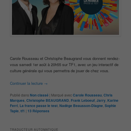
Carole Rousseau et Christophe Beaugrand vous donnent rendez-
vous samedi 1er août à 20h55 sur TF1, avec un jeu interactif de
culture générale qui vous permettra de jouer de chez vous.
Continuer la lecture
→
Publié dans
Non classé
|
Marqué avec
Carole Rousseau
,
Chris
Marques
,
Christophe BEAUGRAND
,
Frank Leboeuf
,
Jarry
,
Karine
Ferri
,
La france passe le test
,
Nadège Beausson-Diagne
,
Sophie
Tapie
,
tf1
|
13
Réponses
TRADUCTEUR AUTOMATIQUE