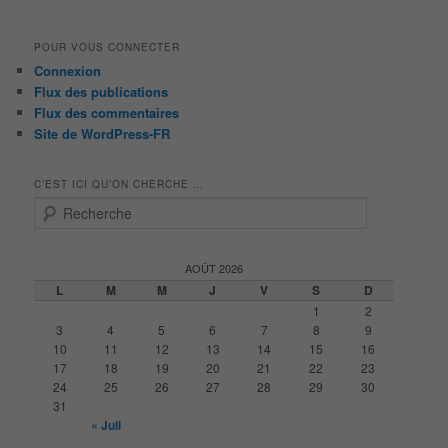
POUR VOUS CONNECTER
Connexion
Flux des publications
Flux des commentaires
Site de WordPress-FR
C’EST ICI QU’ON CHERCHE …
R
e
c
h
AOÛT 2026
e
L
M
M
J
V
S
D
r
1
2
c
3
4
5
6
7
8
9
h
10
11
12
13
14
15
16
e
17
18
19
20
21
22
23
24
25
26
27
28
29
30
31
« Juil