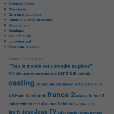
Malika la Fouine
Non classé
On a testé pour vous
Public aux enregistrements
Quizz et jeux
Sondages
Top Infojeuxtv
uncategorized
Vous avez la parole
ON PARLE DE TOUT ÇA !
"Tout le monde veut prendre sa place"
candidat
Article
casteur
assister dans le public
c8
casting
Christophe Dechavanne
Cyril Hanouna
france 2
d8
Face à la bande
france 3
france2
info jeux tv
Infos
indiscrétions
jeu
info
Inscription
Jeux TV
Jeux
jeu tv
Julien Courbet
Jérémy Michalak