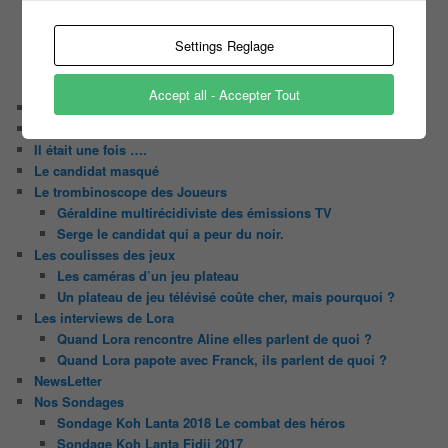
Tous les castings
Les 12 coups de midi
Les Z’Amours
Settings Reglage
N’oubliez Pas Les Paroles
Tout le monde veut prendre sa place
Accept all - Accepter Tout
Chaine Youtube
Contact
Il était une fois ….
Le candidat masqué
Le trombinoscope des Joueurs
Géraldine multirécidiviste des émissions TV
Serge le candidat qui a peur du noir.
Les coulisses des jeux
Les caméras d’un jeu plateau
Un plateau de jeu télévisé coûte cher, mais pourquoi ?
Les interviews de Lora
Quand Lora rencontre Aline elles parlent de quoi ?
Quand Lora papote avec Franck, ils parlent de quoi ?
NewsLetter
Nos Sondages
Sondage Koh Lanta 2018 Le combat des héros
Sondage Koh Lanta Fidji 2017