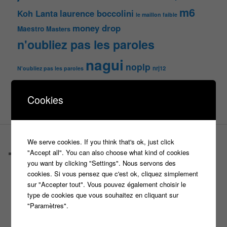
m6
Koh Lanta
laurence boccolini
le maillon faible
money drop
Maestro
Masters
n'oubliez pas les paroles
nagui
noplp
nrj12
N'oubliez pas les paroles
tf1
pékin express
Olivier Minne
révélation
TLMVPSP
Cookies
tournage
tv
W9
We serve cookies. If you think that's ok, just click
PAGES
"Accept all". You can also choose what kind of cookies
Castings
you want by clicking "Settings". Nous servons des
C’est quoi un casteur ?
cookies. Si vous pensez que c'est ok, cliquez simplement
C’est quoi un directeur de casting ?
sur "Accepter tout". Vous pouvez également choisir le
Harry
type de cookies que vous souhaitez en cliquant sur
Motus
"Paramètres".
Slam
C’est quoi un casting ?