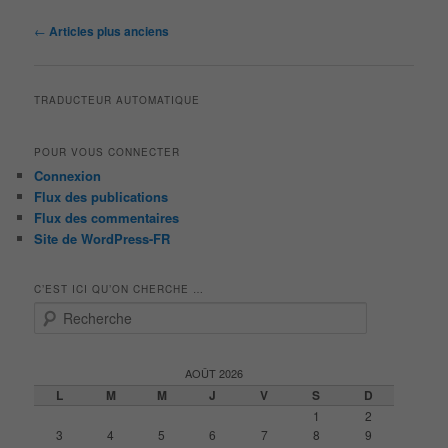
Navigation
←
Articles plus anciens
des
articles
TRADUCTEUR AUTOMATIQUE
POUR VOUS CONNECTER
Connexion
Flux des publications
Flux des commentaires
Site de WordPress-FR
C’EST ICI QU’ON CHERCHE …
R
e
c
h
AOÛT 2026
e
L
M
M
J
V
S
D
r
1
2
c
3
4
5
6
7
8
9
h