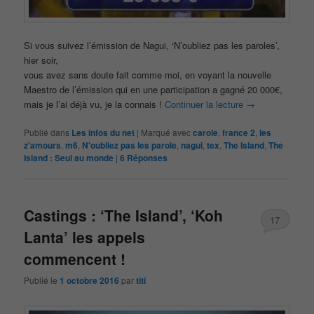
Si vous suivez l’émission de Nagui, ‘N’oubliez pas les paroles’,
hier soir,
vous avez sans doute fait comme moi, en voyant la nouvelle
Maestro de l’émission qui en une participation a gagné 20 000€,
mais je l’ai déjà vu, je la connais !
Continuer la lecture
→
Publié dans
Les infos du net
|
Marqué avec
carole
,
france 2
,
les
z'amours
,
m6
,
N'oubliez pas les parole
,
nagui
,
tex
,
The Island
,
The
Island : Seul au monde
|
6
Réponses
Castings : ‘The Island’, ‘Koh
17
Lanta’ les appels
commencent !
Publié le
1 octobre 2016
par
titi