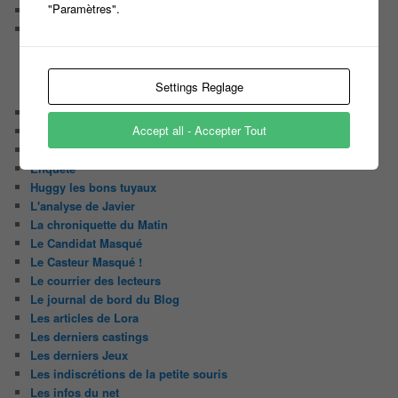
"Paramètres".
Casting pour une nouvelle émission Tv de Brocante
Participez en binôme à un nouveau JEU MUSICAL et tentez
de remporter 10 000 EUROS
Settings Reglage
CATÉGORIES
Audiences
Accept all - Accepter Tout
Carte Blanche à …
Détournement du jour
Enquête
Huggy les bons tuyaux
L'analyse de Javier
La chroniquette du Matin
Le Candidat Masqué
Le Casteur Masqué !
Le courrier des lecteurs
Le journal de bord du Blog
Les articles de Lora
Les derniers castings
Les derniers Jeux
Les indiscrétions de la petite souris
Les infos du net