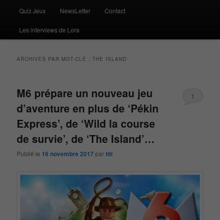
Quiz Jeux
NewsLetter
Contact
Les interviews de Lora
ARCHIVES PAR MOT-CLÉ :
THE ISLAND
M6 prépare un nouveau jeu
1
d’aventure en plus de ‘Pékin
Express’, de ‘Wild la course
de survie’, de ‘The Island’…
Publié le
16 novembre 2017
par
titi