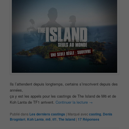
Ils l’attendent depuis longtemps, certains s’inscrivent depuis des
années,
ça y est les appels pour les castings de The Island de M6 et de
Koh Lanta de TF1 arrivent.
Continuer la lecture
→
Publié dans
Les derniers castings
|
Marqué avec
casting
,
Denis
Brogniart
,
Koh Lanta
,
m6
,
tf1
,
The Island
|
17
Réponses