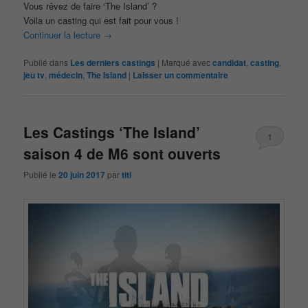
Vous rêvez de faire ‘The Island’ ?
Voila un casting qui est fait pour vous !
Continuer la lecture
→
Publié dans
Les derniers castings
|
Marqué avec
candidat
,
casting
,
jeu tv
,
médecin
,
The Island
|
Laisser un commentaire
Les Castings ‘The Island’
1
saison 4 de M6 sont ouverts
Publié le
20 juin 2017
par
titi