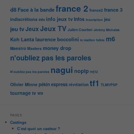
france 2
d8
Face à la bande
france 3
france2
info jeux tv
Infos
indiscrétions
jeu
info
Inscription
Jeux TV
Jeux
jeu tv
Julien Courbet
Jérémy Michalak
m6
Koh Lanta
laurence boccolini
le maillon faible
money drop
Maestro
Masters
n'oubliez pas les paroles
nagui
noplp
nrj12
N'oubliez pas les paroles
tf1
pékin express
Olivier Minne
révélation
TLMVPSP
tournage
tv
W9
PAGES
Castings
C’est quoi un casteur ?