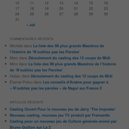
10
11
12
13
14
15
16
e
17
18
19
20
21
22
23
24
25
26
27
28
29
30
31
« Juil
COMMENTAIRES RÉCENTS
Michèle
dans
La liste des 98 plus grands Maestros de
l’histoire de ‘N’oubliez pas les Paroles’
Marc
dans
Déroulement du casting des 12 coups de Midi
Mimi
dans
La liste des 98 plus grands Maestros de l’histoire
de ‘N’oubliez pas les Paroles’
Hubac
dans
Déroulement du casting des 12 coups de Midi
Éternel Prévu
dans
Les conseils d’Arsène pour gagner à
« N’oubliez pas les paroles » de Nagui sur France 2
ARTICLES RÉCENTS
Casting Ouvert Pour le nouveau jeu de Jarry ‘The Imposter’
Nouveau casting, nouveau jeu TV produit par Fremantle
Casting pour un nouveau jeu de Culture générale animé par
Bruno Guillon sur La 2