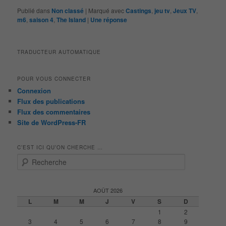
Publié dans
Non classé
|
Marqué avec
Castings
,
jeu tv
,
Jeux TV
,
m6
,
saison 4
,
The Island
|
Une
réponse
TRADUCTEUR AUTOMATIQUE
POUR VOUS CONNECTER
Connexion
Flux des publications
Flux des commentaires
Site de WordPress-FR
C’EST ICI QU’ON CHERCHE …
R
e
c
h
AOÛT 2026
e
L
M
M
J
V
S
D
r
1
2
c
3
4
5
6
7
8
9
h