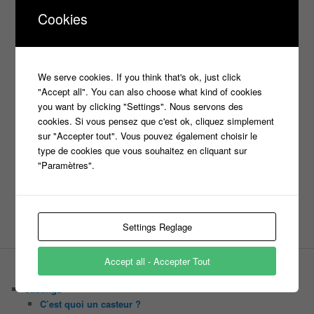
france 2
Cookies
d8
Face à la bande
france 3
france2
info jeux tv
Infos
indiscrétions
jeu
info
Inscription
Jeux TV
Jeux
jeu tv
Julien Courbet
Jérémy Michalak
We serve cookies. If you think that's ok, just click
m6
"Accept all". You can also choose what kind of cookies
Koh Lanta
laurence boccolini
le maillon faible
you want by clicking "Settings". Nous servons des
money drop
Maestro
Masters
cookies. Si vous pensez que c'est ok, cliquez simplement
n'oubliez pas les paroles
sur "Accepter tout". Vous pouvez également choisir le
type de cookies que vous souhaitez en cliquant sur
nagui
"Paramètres".
noplp
nrj12
N'oubliez pas les paroles
tf1
pékin express
Olivier Minne
révélation
TLMVPSP
tournage
tv
W9
Settings Reglage
Accept all - Accepter Tout
PAGES
Castings
C’est quoi un casteur ?