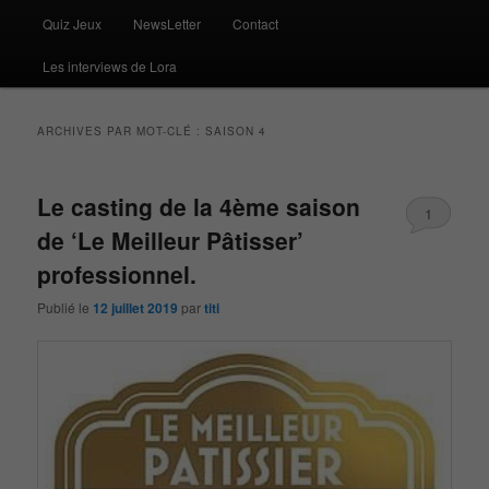
Quiz Jeux
NewsLetter
Contact
Les interviews de Lora
ARCHIVES PAR MOT-CLÉ :
SAISON 4
Le casting de la 4ème saison
1
de ‘Le Meilleur Pâtisser’
professionnel.
Publié le
12 juillet 2019
par
titi