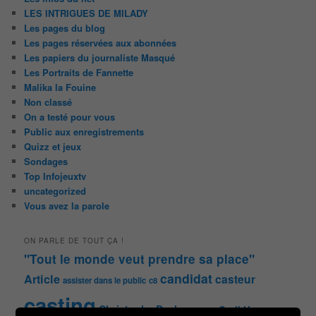
LES INTRIGUES DE MILADY
Les pages du blog
Les pages réservées aux abonnées
Les papiers du journaliste Masqué
Les Portraits de Fannette
Malika la Fouine
Non classé
On a testé pour vous
Public aux enregistrements
Quizz et jeux
Sondages
Top Infojeuxtv
uncategorized
Vous avez la parole
ON PARLE DE TOUT ÇA !
"Tout le monde veut prendre sa place"
candidat
Article
casteur
assister dans le public
c8
casting
Christophe Dechavanne
Cyril Hanouna