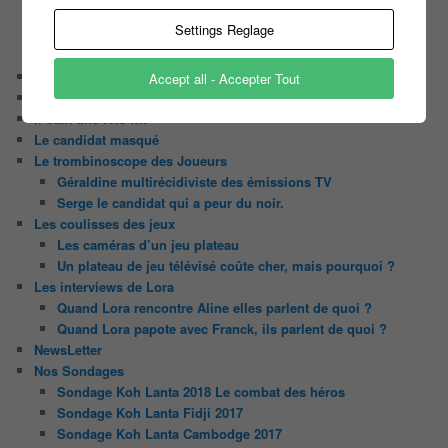
Les Z’Amours
Settings Reglage
N’oubliez Pas Les Paroles
Tout le monde veut prendre sa place
Chaine Youtube
Accept all - Accepter Tout
Contact
Il était une fois ….
Le candidat masqué
Le trombinoscope des Joueurs
Géraldine multirécidiviste des émissions TV
Serge le candidat qui a peur du noir.
Les coulisses des jeux
Les caméras d’un jeu plateau
Un plateau de jeu télévisé coûte cher, mais pourquoi ?
Les interviews de Lora
Quand Lora rencontre Aline elles parlent de quoi ?
Quand Lora papote avec Franck, ils parlent de quoi ?
NewsLetter
Nos Sondages
Sondage Koh Lanta 2018 Le combat des héros
Sondage Koh Lanta Fidji 2017
Sondage Koh Lanta Cambodge 2017