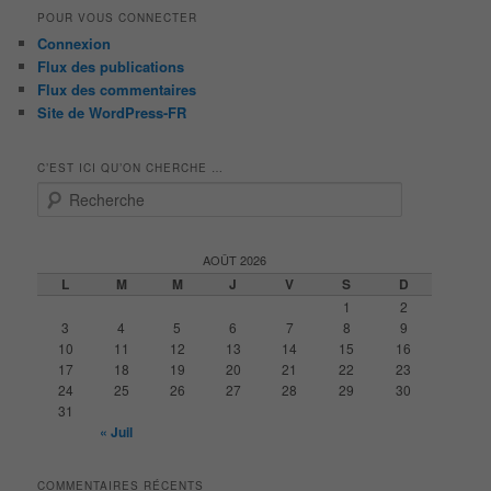
POUR VOUS CONNECTER
Connexion
Flux des publications
Flux des commentaires
Site de WordPress-FR
C’EST ICI QU’ON CHERCHE …
R
e
c
h
AOÛT 2026
e
L
M
M
J
V
S
D
r
1
2
c
3
4
5
6
7
8
9
h
10
11
12
13
14
15
16
e
17
18
19
20
21
22
23
24
25
26
27
28
29
30
31
« Juil
COMMENTAIRES RÉCENTS