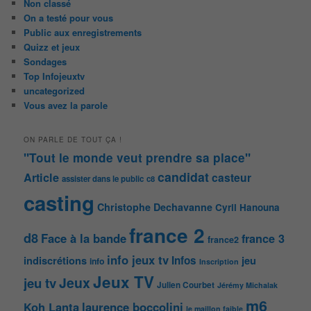
Non classé
On a testé pour vous
Public aux enregistrements
Quizz et jeux
Sondages
Top Infojeuxtv
uncategorized
Vous avez la parole
ON PARLE DE TOUT ÇA !
"Tout le monde veut prendre sa place"
candidat
Article
casteur
assister dans le public
c8
casting
Christophe Dechavanne
Cyril Hanouna
france 2
d8
Face à la bande
france 3
france2
info jeux tv
Infos
indiscrétions
jeu
info
Inscription
Jeux TV
Jeux
jeu tv
Julien Courbet
Jérémy Michalak
m6
Koh Lanta
laurence boccolini
le maillon faible