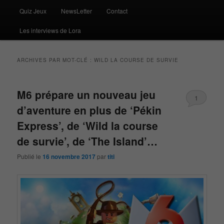
Quiz Jeux
NewsLetter
Contact
Les interviews de Lora
ARCHIVES PAR MOT-CLÉ :
WILD LA COURSE DE SURVIE
M6 prépare un nouveau jeu
1
d’aventure en plus de ‘Pékin
Express’, de ‘Wild la course
de survie’, de ‘The Island’…
Publié le
16 novembre 2017
par
titi