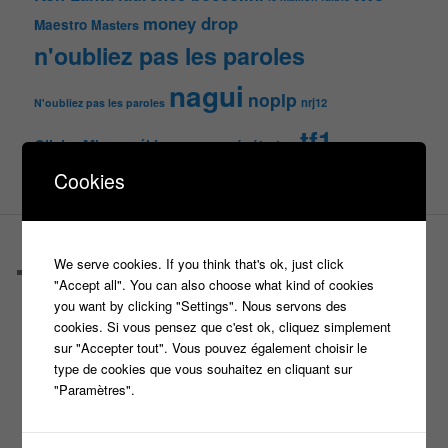
money drop
Maestro
Masters
n'oubliez pas les paroles
nagui
noplp
nrj12
N'oubliez pas les paroles
tf1
pékin express
Olivier Minne
révélation
TLMVPSP
tournage
tv
W9
Cookies
PAGES
We serve cookies. If you think that's ok, just click
Castings
"Accept all". You can also choose what kind of cookies
C’est quoi un casteur ?
you want by clicking "Settings". Nous servons des
C’est quoi un directeur de casting ?
cookies. Si vous pensez que c'est ok, cliquez simplement
Harry
sur "Accepter tout". Vous pouvez également choisir le
Motus
type de cookies que vous souhaitez en cliquant sur
Slam
"Paramètres".
C’est quoi un casting ?
Tous les castings
Les 12 coups de midi