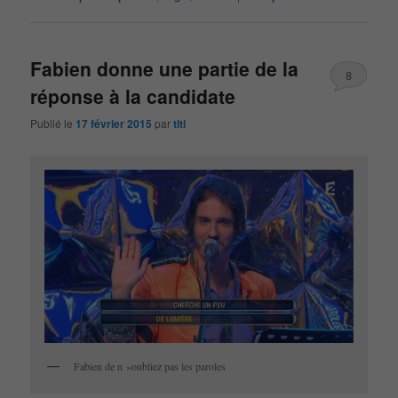
Fabien donne une partie de la
8
réponse à la candidate
Publié le
17 février 2015
par
titi
Fabien de n »oubliez pas les paroles