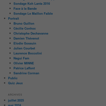
Sondage Koh Lanta 2016
Face à la Bande
Sondage Le Maillon Faible
Portrait
Bruno Guillon
Cécilie Conhoc
Christophe Dechavanne
Damien Thévenot
Elodie Gossuin
Julien Courbet
Laurence Boccolini
Nagui Fam
Olivier MINNE
Patrice Laffont
Sandrine Corman
Public
Quiz Jeux
ARCHIVES
juillet 2025
mai 2024