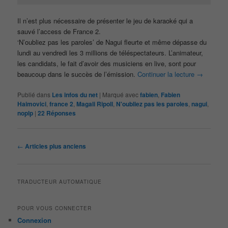
Il n’est plus nécessaire de présenter le jeu de karaoké qui a
sauvé l’access de France 2.
‘N’oubliez pas les paroles’ de Nagui fleurte et même dépasse du
lundi au vendredi les 3 millions de téléspectateurs. L’animateur,
les candidats, le fait d’avoir des musiciens en live, sont pour
beaucoup dans le succès de l’émission.
Continuer la lecture
→
Publié dans
Les infos du net
|
Marqué avec
fabien
,
Fabien
Haimovici
,
france 2
,
Magali Ripoll
,
N'oubliez pas les paroles
,
nagui
,
noplp
|
22
Réponses
Navigation
←
Articles plus anciens
des
articles
TRADUCTEUR AUTOMATIQUE
POUR VOUS CONNECTER
Connexion