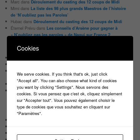
Marc
dans
Déroulement du casting des 12 coups de Midi
Mimi
dans
La liste des 98 plus grands Maestros de l’histoire
de ‘N’oubliez pas les Paroles’
Hubac
dans
Déroulement du casting des 12 coups de Midi
Éternel Prévu
dans
Les conseils d’Arsène pour gagner à
« N’oubliez pas les paroles » de Nagui sur France 2
Cookies
ARTICLES RÉCENTS
Casting Ouvert Pour le nouveau jeu de Jarry ‘The Imposter’
Nouveau casting, nouveau jeu TV produit par Fremantle
Casting pour un nouveau jeu de Culture générale animé par
We serve cookies. If you think that's ok, just click
Bruno Guillon sur La 2
"Accept all". You can also choose what kind of cookies
Casting pour une nouvelle émission Tv de Brocante
you want by clicking "Settings". Nous servons des
Participez en binôme à un nouveau JEU MUSICAL et tentez
cookies. Si vous pensez que c'est ok, cliquez simplement
de remporter 10 000 EUROS
sur "Accepter tout". Vous pouvez également choisir le
type de cookies que vous souhaitez en cliquant sur
"Paramètres".
CATÉGORIES
Audiences
Carte Blanche à …
Détournement du jour
Enquête