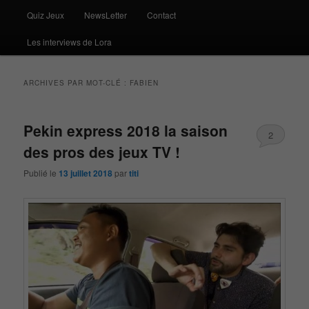
Quiz Jeux
NewsLetter
Contact
Les interviews de Lora
ARCHIVES PAR MOT-CLÉ :
FABIEN
Pekin express 2018 la saison
2
des pros des jeux TV !
Publié le
13 juillet 2018
par
titi