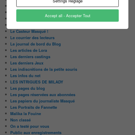
Settings Reglage
Huggy les bons tuyaux
L'analyse de Javier
Accept all - Accepter Tout
La chroniquette du Matin
Le Candidat Masqué
Le Casteur Masqué !
Le courrier des lecteurs
Le journal de bord du Blog
Les articles de Lora
Les derniers castings
Les derniers Jeux
Les indiscrétions de la petite souris
Les infos du net
LES INTRIGUES DE MILADY
Les pages du blog
Les pages réservées aux abonnées
Les papiers du journaliste Masqué
Les Portraits de Fannette
Malika la Fouine
Non classé
On a testé pour vous
Public aux enregistrements