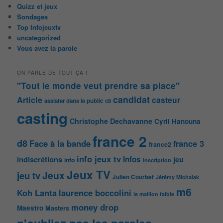
Quizz et jeux
Sondages
Top Infojeuxtv
uncategorized
Vous avez la parole
ON PARLE DE TOUT ÇA !
"Tout le monde veut prendre sa place"
candidat
Article
casteur
assister dans le public
c8
casting
Christophe Dechavanne
Cyril Hanouna
france 2
d8
Face à la bande
france 3
france2
info jeux tv
Infos
indiscrétions
jeu
info
Inscription
Jeux TV
Jeux
jeu tv
Julien Courbet
Jérémy Michalak
m6
Koh Lanta
laurence boccolini
le maillon faible
money drop
Maestro
Masters