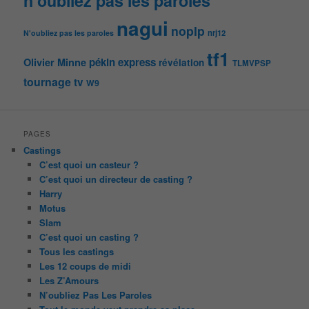
n'oubliez pas les paroles
nagui
noplp
nrj12
N'oubliez pas les paroles
tf1
pékin express
Olivier Minne
révélation
TLMVPSP
tournage
tv
W9
PAGES
Castings
C’est quoi un casteur ?
C’est quoi un directeur de casting ?
Harry
Motus
Slam
C’est quoi un casting ?
Tous les castings
Les 12 coups de midi
Les Z’Amours
N’oubliez Pas Les Paroles