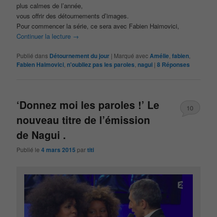
plus calmes de l’année,
vous offrir des détournements d’images.
Pour commencer la série, ce sera avec Fabien Haimovici,
Continuer la lecture
→
Publié dans
Détournement du jour
|
Marqué avec
Amélie
,
fabien
,
Fabien Haimovici
,
n'oubliez pas les paroles
,
nagui
|
8
Réponses
‘Donnez moi les paroles !’ Le
10
nouveau titre de l’émission
de Nagui .
Publié le
4 mars 2015
par
titi