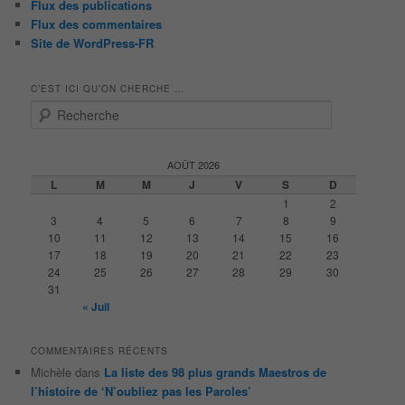
Flux des publications
Flux des commentaires
Site de WordPress-FR
C’EST ICI QU’ON CHERCHE …
R
e
c
h
AOÛT 2026
e
L
M
M
J
V
S
D
r
1
2
c
3
4
5
6
7
8
9
h
10
11
12
13
14
15
16
e
17
18
19
20
21
22
23
24
25
26
27
28
29
30
31
« Juil
COMMENTAIRES RÉCENTS
Michèle
dans
La liste des 98 plus grands Maestros de
l’histoire de ‘N’oubliez pas les Paroles’