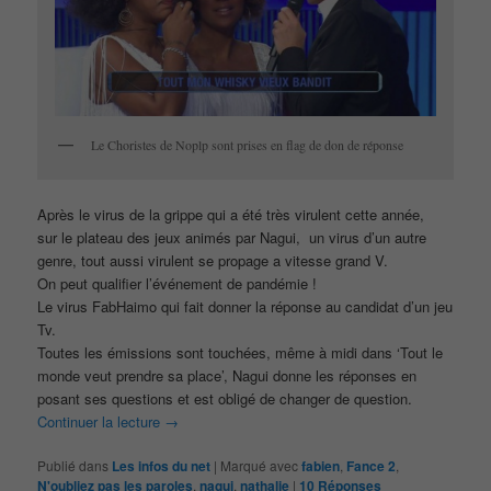
Le Choristes de Noplp sont prises en flag de don de réponse
Après le virus de la grippe qui a été très virulent cette année,
sur le plateau des jeux animés par Nagui, un virus d’un autre
genre, tout aussi virulent se propage a vitesse grand V.
On peut qualifier l’événement de pandémie !
Le virus FabHaimo qui fait donner la réponse au candidat d’un jeu
Tv.
Toutes les émissions sont touchées, même à midi dans ‘Tout le
monde veut prendre sa place’, Nagui donne les réponses en
posant ses questions et est obligé de changer de question.
Continuer la lecture
→
Publié dans
Les infos du net
|
Marqué avec
fabien
,
Fance 2
,
N'oubliez pas les paroles
,
nagui
,
nathalie
|
10
Réponses