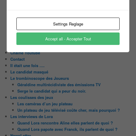
Motus
Slam
C’est quoi un casting ?
Tous les castings
Settings Reglage
Les 12 coups de midi
Les Z’Amours
Accept all - Accepter Tout
N’oubliez Pas Les Paroles
Tout le monde veut prendre sa place
Chaine Youtube
Contact
Il était une fois ….
Le candidat masqué
Le trombinoscope des Joueurs
Géraldine multirécidiviste des émissions TV
Serge le candidat qui a peur du noir.
Les coulisses des jeux
Les caméras d’un jeu plateau
Un plateau de jeu télévisé coûte cher, mais pourquoi ?
Les interviews de Lora
Quand Lora rencontre Aline elles parlent de quoi ?
Quand Lora papote avec Franck, ils parlent de quoi ?
NewsLetter