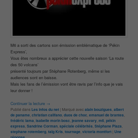
M6 a sorti des cartons son émission emblématique de ‘Pékin
Express’,
Vous êtes nombreux a apprécier cette nouvelle saison ‘La route
des 50 volcans’
présenté toujours par Stéphane Rotenberg, même si les
audiences sont en baisse.
Mais les fans de l’émission vont être ravis par l’info que je vais
leur donner !
Continuer la lecture
→
Publié dans
Les infos du net
|
Marqué avec
alain bouzigues
,
albert
de paname
,
christian califano
,
duos de choc
,
emanuel de brantes
,
frédéric lama
,
isabelle morin bosc
,
jeanne savary
,
m6
,
pékin
express
,
Sandrine Corman
,
spéciale célébrités
,
Stéphane Plaza
,
stephane rotemberg
,
taïg Kris
,
tournage
,
victoria montfort
|
Une
réponse