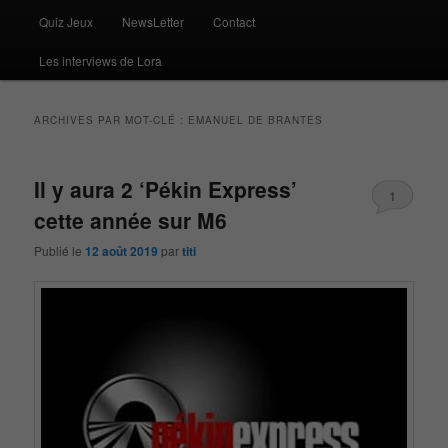
Quiz Jeux
NewsLetter
Contact
Les interviews de Lora
ARCHIVES PAR MOT-CLÉ :
EMANUEL DE BRANTES
Il y aura 2 ‘Pékin Express’
1
cette année sur M6
Publié le
12 août 2019
par
titi