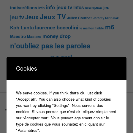
info jeux tv
Infos
indiscrétions
jeu
info
Inscription
Jeux TV
Jeux
jeu tv
Julien Courbet
Jérémy Michalak
m6
Koh Lanta
laurence boccolini
le maillon faible
money drop
Maestro
Masters
n'oubliez pas les paroles
nagui
noplp
nrj12
N'oubliez pas les paroles
Cookies
tf1
pékin express
Olivier Minne
révélation
TLMVPSP
tournage
tv
W9
We serve cookies. If you think that's ok, just click
"Accept all". You can also choose what kind of cookies
PAGES
you want by clicking "Settings". Nous servons des
Castings
cookies. Si vous pensez que c'est ok, cliquez simplement
C’est quoi un casteur ?
sur "Accepter tout". Vous pouvez également choisir le
C’est quoi un directeur de casting ?
type de cookies que vous souhaitez en cliquant sur
Harry
"Paramètres".