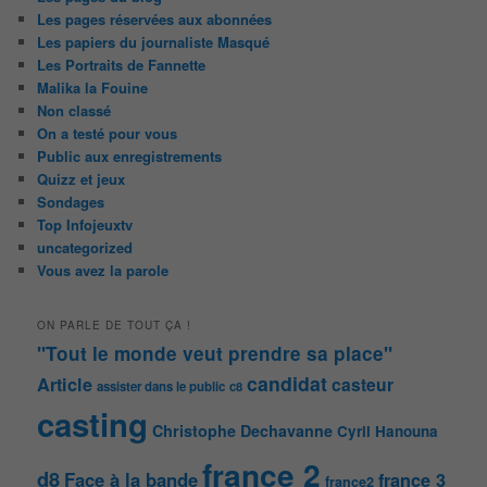
Les pages réservées aux abonnées
Les papiers du journaliste Masqué
Les Portraits de Fannette
Malika la Fouine
Non classé
On a testé pour vous
Public aux enregistrements
Quizz et jeux
Sondages
Top Infojeuxtv
uncategorized
Vous avez la parole
ON PARLE DE TOUT ÇA !
"Tout le monde veut prendre sa place"
candidat
Article
casteur
assister dans le public
c8
casting
Christophe Dechavanne
Cyril Hanouna
france 2
d8
Face à la bande
france 3
france2