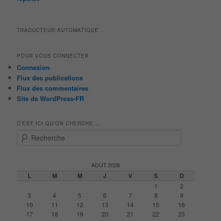
TRADUCTEUR AUTOMATIQUE
POUR VOUS CONNECTER
Connexion
Flux des publications
Flux des commentaires
Site de WordPress-FR
C’EST ICI QU’ON CHERCHE …
R
e
c
h
AOÛT 2026
e
L
M
M
J
V
S
D
r
1
2
c
3
4
5
6
7
8
9
h
10
11
12
13
14
15
16
e
17
18
19
20
21
22
23