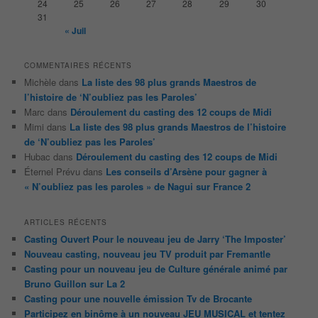
24
25
26
27
28
29
30
31
« Juil
COMMENTAIRES RÉCENTS
Michèle
dans
La liste des 98 plus grands Maestros de
l’histoire de ‘N’oubliez pas les Paroles’
Marc
dans
Déroulement du casting des 12 coups de Midi
Mimi
dans
La liste des 98 plus grands Maestros de l’histoire
de ‘N’oubliez pas les Paroles’
Hubac
dans
Déroulement du casting des 12 coups de Midi
Éternel Prévu
dans
Les conseils d’Arsène pour gagner à
« N’oubliez pas les paroles » de Nagui sur France 2
ARTICLES RÉCENTS
Casting Ouvert Pour le nouveau jeu de Jarry ‘The Imposter’
Nouveau casting, nouveau jeu TV produit par Fremantle
Casting pour un nouveau jeu de Culture générale animé par
Bruno Guillon sur La 2
Casting pour une nouvelle émission Tv de Brocante
Participez en binôme à un nouveau JEU MUSICAL et tentez