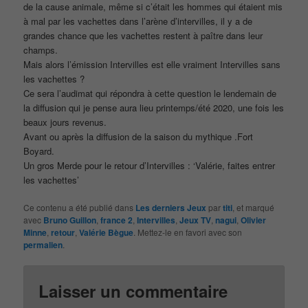
de la cause animale, même si c’était les hommes qui étaient mis
à mal par les vachettes dans l’arène d’intervilles, il y a de
grandes chance que les vachettes restent à paître dans leur
champs.
Mais alors l’émission Intervilles est elle vraiment Intervilles sans
les vachettes ?
Ce sera l’audimat qui répondra à cette question le lendemain de
la diffusion qui je pense aura lieu printemps/été 2020, une fois les
beaux jours revenus.
Avant ou après la diffusion de la saison du mythique .Fort
Boyard.
Un gros Merde pour le retour d’Intervilles : ‘Valérie, faites entrer
les vachettes’
Ce contenu a été publié dans
Les derniers Jeux
par
titi
, et marqué
avec
Bruno Guillon
,
france 2
,
Intervilles
,
Jeux TV
,
nagui
,
Olivier
Minne
,
retour
,
Valérie Bègue
. Mettez-le en favori avec son
permalien
.
Laisser un commentaire