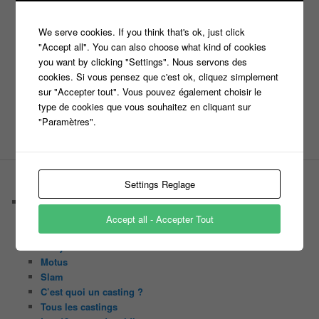
*
E-mail
We serve cookies. If you think that's ok, just click
"Accept all". You can also choose what kind of cookies
you want by clicking "Settings". Nous servons des
cookies. Si vous pensez que c'est ok, cliquez simplement
Site web
sur "Accepter tout". Vous pouvez également choisir le
type de cookies que vous souhaitez en cliquant sur
"Paramètres".
Settings Reglage
PAGES
Castings
C’est quoi un casteur ?
Accept all - Accepter Tout
C’est quoi un directeur de casting ?
Harry
Motus
Slam
C’est quoi un casting ?
Tous les castings