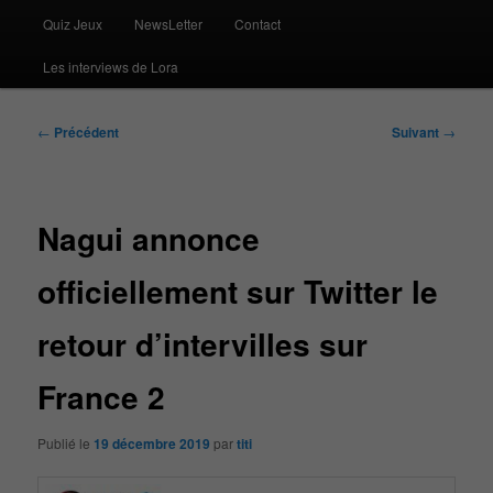
Quiz Jeux
NewsLetter
Contact
Les interviews de Lora
Navigation
←
Précédent
Suivant
→
des
articles
Nagui annonce
officiellement sur Twitter le
retour d’intervilles sur
France 2
Publié le
19 décembre 2019
par
titi