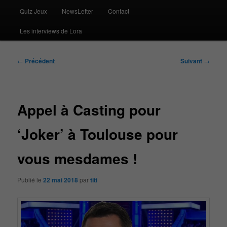
Quiz Jeux
NewsLetter
Contact
Les interviews de Lora
Navigation
←
Précédent
Suivant
→
des
articles
Appel à Casting pour
‘Joker’ à Toulouse pour
vous mesdames !
Publié le
22 mai 2018
par
titi