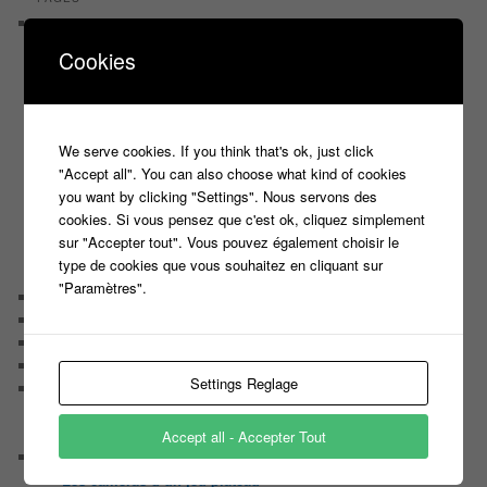
Castings
C’est quoi un casteur ?
Cookies
C’est quoi un directeur de casting ?
Harry
Motus
Slam
We serve cookies. If you think that's ok, just click
C’est quoi un casting ?
"Accept all". You can also choose what kind of cookies
Tous les castings
you want by clicking "Settings". Nous servons des
Les 12 coups de midi
cookies. Si vous pensez que c'est ok, cliquez simplement
Les Z’Amours
sur "Accepter tout". Vous pouvez également choisir le
N’oubliez Pas Les Paroles
type de cookies que vous souhaitez en cliquant sur
Tout le monde veut prendre sa place
"Paramètres".
Chaine Youtube
Contact
Il était une fois ….
Le candidat masqué
Settings Reglage
Le trombinoscope des Joueurs
Géraldine multirécidiviste des émissions TV
Serge le candidat qui a peur du noir.
Accept all - Accepter Tout
Les coulisses des jeux
Les caméras d’un jeu plateau