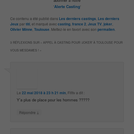
abonner à notre
‘
Alerte Casting
‘
Ce contenu a été publié dans
Les derniers castings
,
Les derniers
Jeux
par
titi
, et marqué avec
casting
,
france 2
,
Jeux TV
,
joker
,
Olivier Minne
,
Toulouse
. Mettez-le en favori avec son
permalien
.
3 RÉFLEXIONS SUR «
APPEL À CASTING POUR ‘JOKER’ À TOULOUSE POUR
VOUS MESDAMES !
»
Le
22 mai 2018 à 23 h 21 min
,
Fifitv
a dit :
Y’a plus de place pour les hommes ?????
↓
Répondre