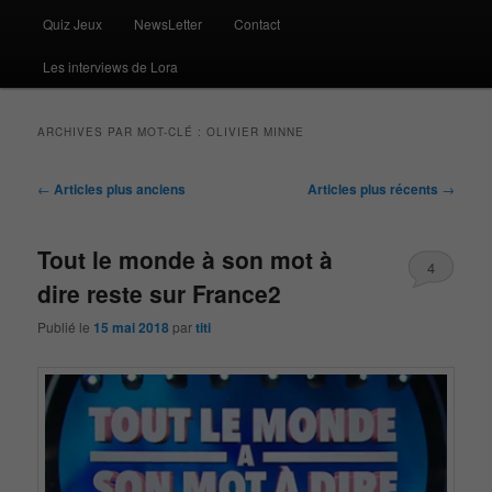
Quiz Jeux
NewsLetter
Contact
Les interviews de Lora
ARCHIVES PAR MOT-CLÉ :
OLIVIER MINNE
Navigation
←
Articles plus anciens
Articles plus récents
→
des
articles
Tout le monde à son mot à
4
dire reste sur France2
Publié le
15 mai 2018
par
titi