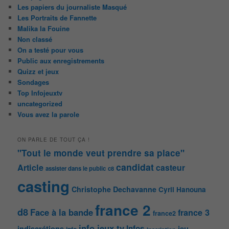
Les papiers du journaliste Masqué
Les Portraits de Fannette
Malika la Fouine
Non classé
On a testé pour vous
Public aux enregistrements
Quizz et jeux
Sondages
Top Infojeuxtv
uncategorized
Vous avez la parole
ON PARLE DE TOUT ÇA !
"Tout le monde veut prendre sa place"
candidat
Article
casteur
assister dans le public
c8
casting
Christophe Dechavanne
Cyril Hanouna
france 2
d8
Face à la bande
france 3
france2
info jeux tv
Infos
indiscrétions
jeu