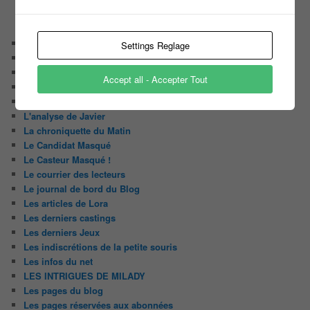
CATÉGORIES
Audiences
Settings Reglage
Carte Blanche à …
Détournement du jour
Accept all - Accepter Tout
Enquête
Huggy les bons tuyaux
L'analyse de Javier
La chroniquette du Matin
Le Candidat Masqué
Le Casteur Masqué !
Le courrier des lecteurs
Le journal de bord du Blog
Les articles de Lora
Les derniers castings
Les derniers Jeux
Les indiscrétions de la petite souris
Les infos du net
LES INTRIGUES DE MILADY
Les pages du blog
Les pages réservées aux abonnées