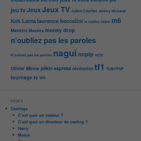
info
Inscription
Jeux TV
Jeux
jeu tv
Julien Courbet
Jérémy Michalak
m6
Koh Lanta
laurence boccolini
le maillon faible
money drop
Maestro
Masters
n'oubliez pas les paroles
nagui
noplp
nrj12
N'oubliez pas les paroles
tf1
pékin express
Olivier Minne
révélation
TLMVPSP
tournage
tv
W9
PAGES
Castings
C’est quoi un casteur ?
C’est quoi un directeur de casting ?
Harry
Motus