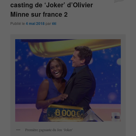
casting de ‘Joker’ d’Olivier
Minne sur france 2
Publié le
4 mai 2018
par
titi
Première gagnante du Jeu ‘Joker’