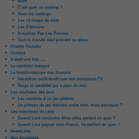
Slam
C’est quoi un casting ?
Tous les castings
Les 12 coups de midi
Les Z’Amours
N’oubliez Pas Les Paroles
Tout le monde veut prendre sa place
Chaine Youtube
Contact
Il était une fois ….
Le candidat masqué
Le trombinoscope des Joueurs
Géraldine multirécidiviste des émissions TV
Serge le candidat qui a peur du noir.
Les coulisses des jeux
Les caméras d’un jeu plateau
Un plateau de jeu télévisé coûte cher, mais pourquoi ?
Les interviews de Lora
Quand Lora rencontre Aline elles parlent de quoi ?
Quand Lora papote avec Franck, ils parlent de quoi ?
NewsLetter
Nos Sondages