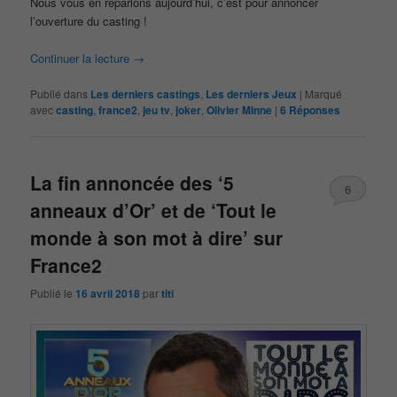
Nous vous en reparlons aujourd’hui, c’est pour annoncer
l’ouverture du casting !
Continuer la lecture
→
Publié dans
Les derniers castings
,
Les derniers Jeux
|
Marqué
avec
casting
,
france2
,
jeu tv
,
joker
,
Olivier Minne
|
6
Réponses
La fin annoncée des ‘5
6
anneaux d’Or’ et de ‘Tout le
monde à son mot à dire’ sur
France2
Publié le
16 avril 2018
par
titi