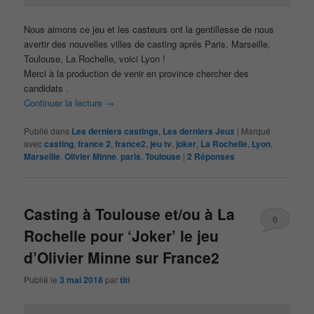
Nous aimons ce jeu et les casteurs ont la gentillesse de nous
avertir des nouvelles villes de casting aprés Paris, Marseille,
Toulouse, La Rochelle, voici Lyon !
Merci à la production de venir en province chercher des
candidats .
Continuer la lecture
→
Publié dans
Les derniers castings
,
Les derniers Jeux
|
Marqué
avec
casting
,
france 2
,
france2
,
jeu tv
,
joker
,
La Rochelle
,
Lyon
,
Marseille
,
Olivier Minne
,
paris
,
Toulouse
|
2
Réponses
Casting à Toulouse et/ou à La
6
Rochelle pour ‘Joker’ le jeu
d’Olivier Minne sur France2
Publié le
3 mai 2018
par
titi