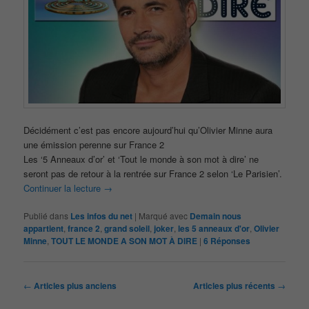
Décidément c’est pas encore aujourd’hui qu’Olivier Minne aura
une émission perenne sur France 2
Les ‘5 Anneaux d’or’ et ‘Tout le monde à son mot à dire’ ne
seront pas de retour à la rentrée sur France 2 selon ‘Le Parisien’.
Continuer la lecture
→
Publié dans
Les infos du net
|
Marqué avec
Demain nous
appartient
,
france 2
,
grand soleil
,
joker
,
les 5 anneaux d'or
,
Olivier
Minne
,
TOUT LE MONDE A SON MOT À DIRE
|
6
Réponses
Navigation
←
Articles plus anciens
Articles plus récents
→
des