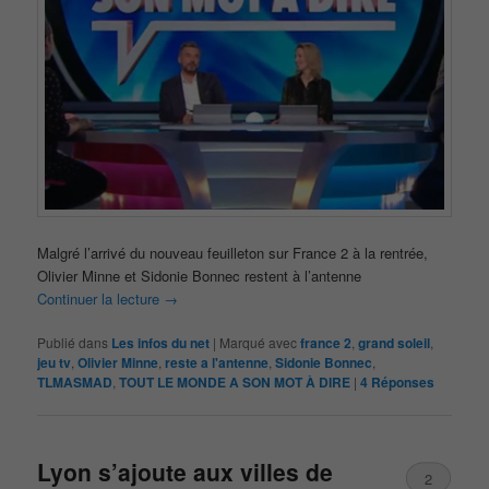
Malgré l’arrivé du nouveau feuilleton sur France 2 à la rentrée,
Olivier Minne et Sidonie Bonnec restent à l’antenne
Continuer la lecture
→
Publié dans
Les infos du net
|
Marqué avec
france 2
,
grand soleil
,
jeu tv
,
Olivier Minne
,
reste a l'antenne
,
Sidonie Bonnec
,
TLMASMAD
,
TOUT LE MONDE A SON MOT À DIRE
|
4
Réponses
Lyon s’ajoute aux villes de
2