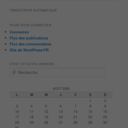
articles
TRADUCTEUR AUTOMATIQUE
POUR VOUS CONNECTER
Connexion
Flux des publications
Flux des commentaires
Site de WordPress-FR
C’EST ICI QU’ON CHERCHE …
R
e
c
h
AOÛT 2026
e
L
M
M
J
V
S
D
r
1
2
c
3
4
5
6
7
8
9
h
10
11
12
13
14
15
16
e
17
18
19
20
21
22
23
24
25
26
27
28
29
30
31