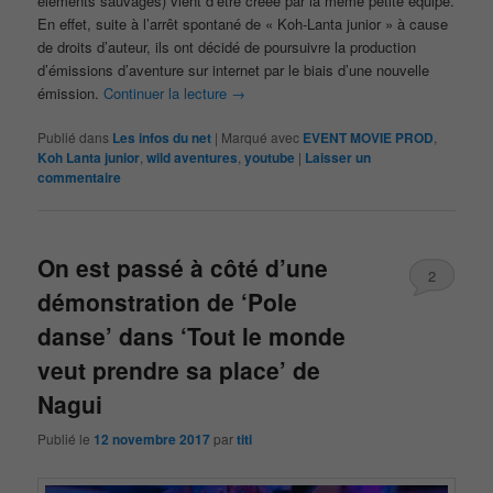
éléments sauvages) vient d’être créée par la même petite équipe.
En effet, suite à l’arrêt spontané de « Koh-Lanta junior » à cause
de droits d’auteur, ils ont décidé de poursuivre la production
d’émissions d’aventure sur internet par le biais d’une nouvelle
émission.
Continuer la lecture
→
Publié dans
Les infos du net
|
Marqué avec
EVENT MOVIE PROD
,
Koh Lanta junior
,
wild aventures
,
youtube
|
Laisser un
commentaire
On est passé à côté d’une
2
démonstration de ‘Pole
danse’ dans ‘Tout le monde
veut prendre sa place’ de
Nagui
Publié le
12 novembre 2017
par
titi