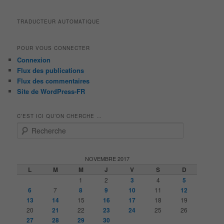
TRADUCTEUR AUTOMATIQUE
POUR VOUS CONNECTER
Connexion
Flux des publications
Flux des commentaires
Site de WordPress-FR
C’EST ICI QU’ON CHERCHE …
R
e
c
h
NOVEMBRE 2017
e
L
M
M
J
V
S
D
r
1
2
3
4
5
c
6
7
8
9
10
11
12
h
13
14
15
16
17
18
19
e
20
21
22
23
24
25
26
27
28
29
30