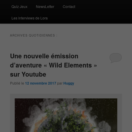
Quiz Jeux
NewsLetter
Contact
Les interviews de Lora
ARCHIVES QUOTIDIENNES :
Une nouvelle émission
d’aventure « Wild Elements »
sur Youtube
Publié le
12 novembre 2017
par
Huggy