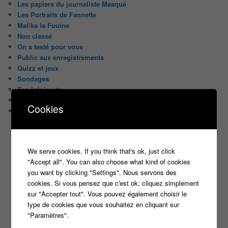
Les papiers du journaliste Masqué
Les Portraits de Fannette
Malika la Fouine
Non classé
On a testé pour vous
Public aux enregistrements
Quizz et jeux
Sondages
Top Infojeuxtv
uncategorized
Cookies
Vous avez la parole
ON PARLE DE TOUT ÇA !
"Tout le monde veut prendre sa place"
We serve cookies. If you think that's ok, just click
"Accept all". You can also choose what kind of cookies
candidat
Article
casteur
assister dans le public
c8
you want by clicking "Settings". Nous servons des
casting
cookies. Si vous pensez que c'est ok, cliquez simplement
Christophe Dechavanne
Cyril Hanouna
sur "Accepter tout". Vous pouvez également choisir le
france 2
type de cookies que vous souhaitez en cliquant sur
d8
Face à la bande
france 3
france2
"Paramètres".
info jeux tv
Infos
indiscrétions
jeu
info
Inscription