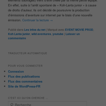
éléments sauvages) vient d’être créée par la même petite équipe.
En effet, suite à l’arrêt spontané de « Koh-Lanta junior » à cause
de droits d’auteur, ils ont décidé de poursuivre la production
d’émissions d’aventure sur internet par le biais d’une nouvelle
émission.
Continuer la lecture
→
Publié dans
Les infos du net
|
Marqué avec
EVENT MOVIE PROD
,
Koh Lanta junior
,
wild aventures
,
youtube
|
Laisser un
commentaire
TRADUCTEUR AUTOMATIQUE
POUR VOUS CONNECTER
Connexion
Flux des publications
Flux des commentaires
Site de WordPress-FR
C’EST ICI QU’ON CHERCHE …
R