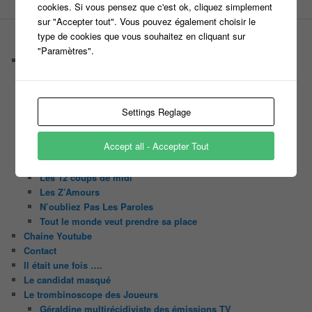
cookies. Si vous pensez que c'est ok, cliquez simplement
sur "Accepter tout". Vous pouvez également choisir le
type de cookies que vous souhaitez en cliquant sur
PAGES
"Paramètres".
Castings
C’est quoi un casteur ?
C’est quoi un directeur de casting ?
Harry
Settings Reglage
Motus
Slam
Accept all - Accepter Tout
C’est quoi un casting ?
Tous les castings
Les 12 coups de midi
Les Z’Amours
N’oubliez Pas Les Paroles
Tout le monde veut prendre sa place
Chaine Youtube
Contact
Il était une fois ….
Le candidat masqué
Le trombinoscope des Joueurs
Géraldine multirécidiviste des émissions TV