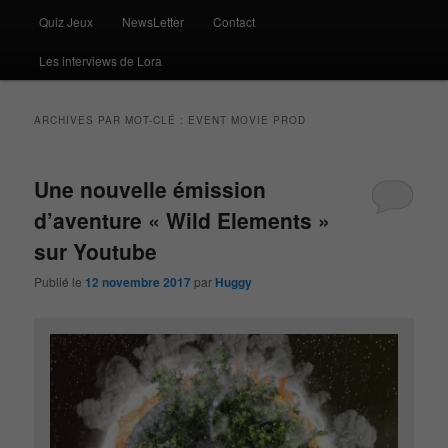
Quiz Jeux
NewsLetter
Contact
Les interviews de Lora
ARCHIVES PAR MOT-CLÉ :
EVENT MOVIE PROD
Une nouvelle émission
d’aventure « Wild Elements »
sur Youtube
Publié le
12 novembre 2017
par
Huggy