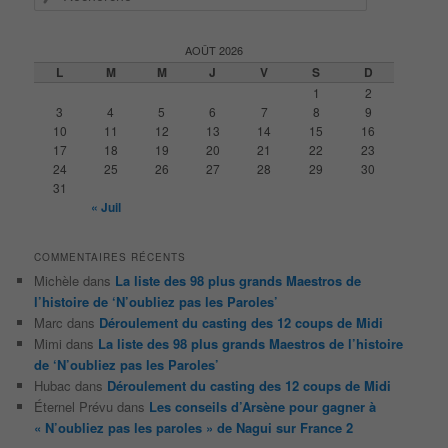
e
c
h
AOÛT 2026
e
L
M
M
J
V
S
D
r
1
2
c
3
4
5
6
7
8
9
h
10
11
12
13
14
15
16
e
17
18
19
20
21
22
23
24
25
26
27
28
29
30
31
« Juil
COMMENTAIRES RÉCENTS
Michèle
dans
La liste des 98 plus grands Maestros de
l’histoire de ‘N’oubliez pas les Paroles’
Marc
dans
Déroulement du casting des 12 coups de Midi
Mimi
dans
La liste des 98 plus grands Maestros de l’histoire
de ‘N’oubliez pas les Paroles’
Hubac
dans
Déroulement du casting des 12 coups de Midi
Éternel Prévu
dans
Les conseils d’Arsène pour gagner à
« N’oubliez pas les paroles » de Nagui sur France 2