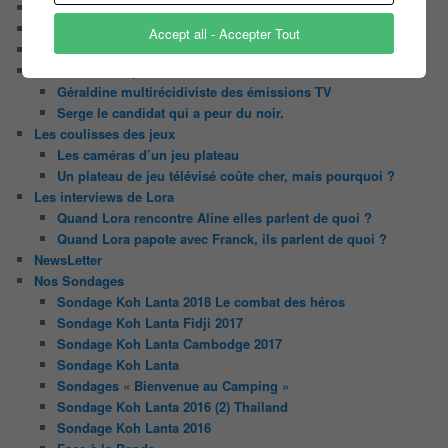
Contact
Il était une fois ….
Accept all - Accepter Tout
Le candidat masqué
Le trombinoscope des Joueurs
Géraldine multirécidiviste des émissions TV
Serge le candidat qui a peur du noir.
Les coulisses des jeux
Les caméras d’un jeu plateau
Un plateau de jeu télévisé coûte cher, mais pourquoi ?
Les interviews de Lora
Quand Lora rencontre Aline elles parlent de quoi ?
Quand Lora papote avec Franck, ils parlent de quoi ?
NewsLetter
Nos Sondages
Sondage Koh Lanta 2018 Le combat des héros
Sondage Koh Lanta Fidji 2017
Sondage Koh Lanta Cambodge 2017
Sondage Koh Lanta
Sondages « Bienvenue au Camping »
Sondage Koh Lanta 2016 (2) Thailand
Sondage Koh Lanta 2016