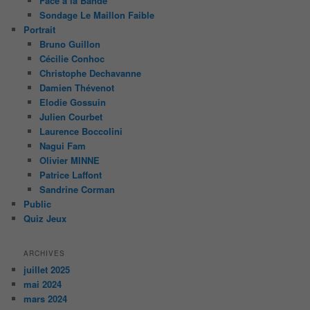
Face à la Bande
Sondage Le Maillon Faible
Portrait
Bruno Guillon
Cécilie Conhoc
Christophe Dechavanne
Damien Thévenot
Elodie Gossuin
Julien Courbet
Laurence Boccolini
Nagui Fam
Olivier MINNE
Patrice Laffont
Sandrine Corman
Public
Quiz Jeux
ARCHIVES
juillet 2025
mai 2024
mars 2024