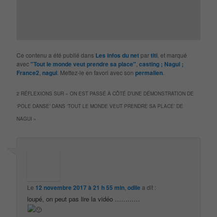
Ce contenu a été publié dans
Les infos du net
par
titi
, et marqué
avec
"Tout le monde veut prendre sa place"
,
casting ; Nagui ;
France2
,
nagui
. Mettez-le en favori avec son
permalien
.
2 RÉFLEXIONS SUR «
ON EST PASSÉ À CÔTÉ D’UNE DÉMONSTRATION DE
‘POLE DANSE’ DANS ‘TOUT LE MONDE VEUT PRENDRE SA PLACE’ DE
NAGUI
»
Le
12 novembre 2017 à 21 h 55 min
,
odile
a dit :
loupé, on peut pas lire la vidéo …………