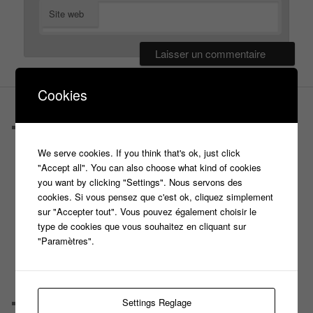
Site web
Cookies
PAGES
Castings
C’est quoi un casteur ?
We serve cookies. If you think that's ok, just click
C’est quoi un directeur de casting ?
"Accept all". You can also choose what kind of cookies
Harry
you want by clicking "Settings". Nous servons des
Motus
cookies. Si vous pensez que c'est ok, cliquez simplement
Slam
sur "Accepter tout". Vous pouvez également choisir le
C’est quoi un casting ?
type de cookies que vous souhaitez en cliquant sur
Tous les castings
"Paramètres".
Les 12 coups de midi
Les Z’Amours
N’oubliez Pas Les Paroles
Tout le monde veut prendre sa place
Settings Reglage
Chaine Youtube