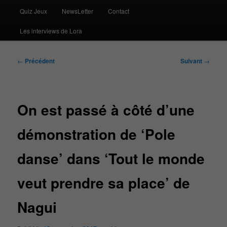
Quiz Jeux
NewsLetter
Contact
Les interviews de Lora
Navigation
←
Précédent
Suivant
→
des
articles
On est passé à côté d’une
démonstration de ‘Pole
danse’ dans ‘Tout le monde
veut prendre sa place’ de
Nagui