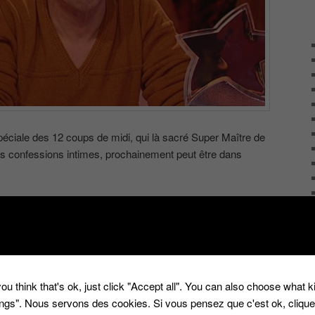
éciale des 12 coups de midi, qui là sacré Super Maître de
ns confessions intimes, prochainement peut être dans
ec
12 coups de mid
,
Christian
,
Christian Quesada
,
confessions
aire
ou think that's ok, just click "Accept all". You can also choose what 
tings". Nous servons des cookies. Si vous pensez que c'est ok, cliqu
aison Koh Lanta Fidji :