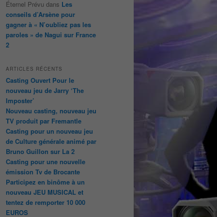
Éternel Prévu
dans
Les
conseils d’Arsène pour
gagner à « N’oubliez pas les
paroles » de Nagui sur France
2
ARTICLES RÉCENTS
Casting Ouvert Pour le
nouveau jeu de Jarry ‘The
Imposter’
Nouveau casting, nouveau jeu
TV produit par Fremantle
Casting pour un nouveau jeu
de Culture générale animé par
Bruno Guillon sur La 2
Casting pour une nouvelle
émission Tv de Brocante
Participez en binôme à un
nouveau JEU MUSICAL et
tentez de remporter 10 000
EUROS