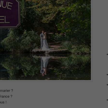
 marier ?
France ?
us !