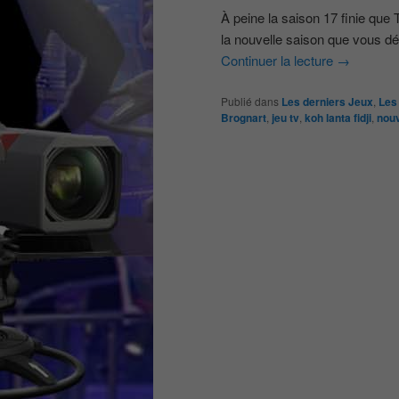
À peine la saison 17 finie que
la nouvelle saison que vous dé
Continuer la lecture
→
Publié dans
Les derniers Jeux
,
Les 
Brognart
,
jeu tv
,
koh lanta fidji
,
nouv