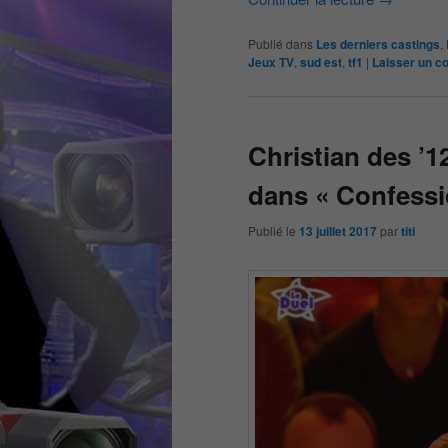
Publié dans
Les derniers castings
,
Jeux TV
,
sud est
,
tf1
|
Laisser un c
Christian des ’1
dans « Confessi
Publié le
13 juillet 2017
par
titi