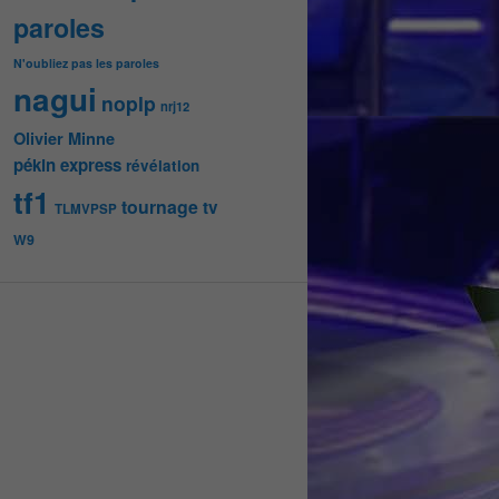
paroles
N'oubliez pas les paroles
nagui
noplp
nrj12
Olivier Minne
pékin express
révélation
tf1
tournage
tv
TLMVPSP
W9