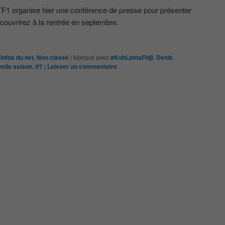
 TF1 organise hier une conférence de presse pour présenter
couvrirez à la rentrée en septembre.
infos du net
,
Non classé
|
Marqué avec
#KohLantaFidji
,
Denis
elle saison
,
tf1
|
Laisser un commentaire