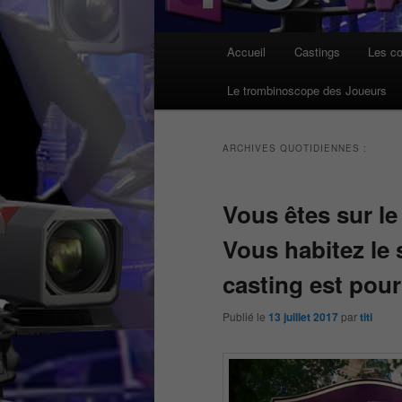
Menu
Accueil
Castings
Les co
principal
Le trombinoscope des Joueurs
ARCHIVES QUOTIDIENNES :
Vous êtes sur le
Vous habitez le 
casting est pour
Publié le
13 juillet 2017
par
titi