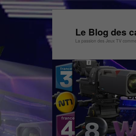
Aller
Aller
au
au
contenu
contenu
Le Blog des c
principal
secondaire
La passion des Jeux TV commen