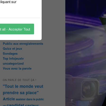
liquant sur
Les pages réservées aux
abonnées
Les papiers du journaliste
Masqué
Les Portraits de Fannette
Malika la Fouine
 all - Accepter Tout
Non classé
On a testé pour vous
Public aux enregistrements
Quizz et jeux
Sondages
Top Infojeuxtv
uncategorized
Vous avez la parole
ON PARLE DE TOUT ÇA !
"Tout le monde veut
prendre sa place"
Article
assister dans le public
candidat
casteur
c8