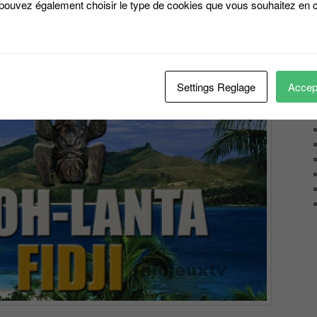
 pouvez également choisir le type de cookies que vous souhaitez en c
e les vieux !
Settings Reglage
Accept