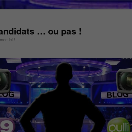
andidats … ou pas !
ce ici !