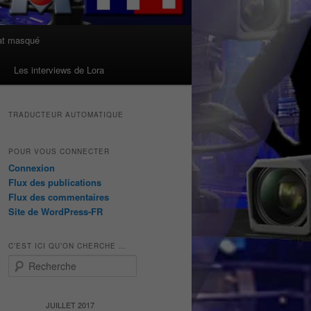
at masqué
Les interviews de Lora
TRADUCTEUR AUTOMATIQUE
POUR VOUS CONNECTER
Connexion
Flux des publications
Flux des commentaires
Site de WordPress-FR
C’EST ICI QU’ON CHERCHE …
R
e
c
h
JUILLET 2017