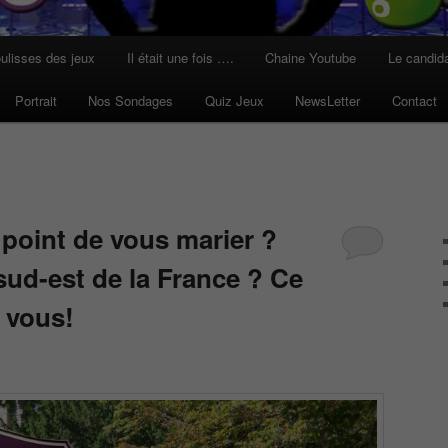
ulisses des jeux
Il était une fois ….
Chaine Youtube
Le candid
Portrait
Nos Sondages
Quiz Jeux
NewsLetter
Contact
 point de vous marier ?
sud-est de la France ? Ce
 vous!