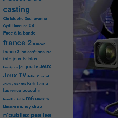
casting
Christophe Dechavanne
d8
Cyril Hanouna
Face à la bande
france 2
france2
france 3
indiscrétions
info
info jeux tv
Infos
Jeux
jeu tv
jeu
Inscription
Jeux TV
Julien Courbet
Koh Lanta
Jérémy Michalak
laurence boccolini
m6
Maestro
le maillon faible
money drop
Masters
n'oubliez pas les