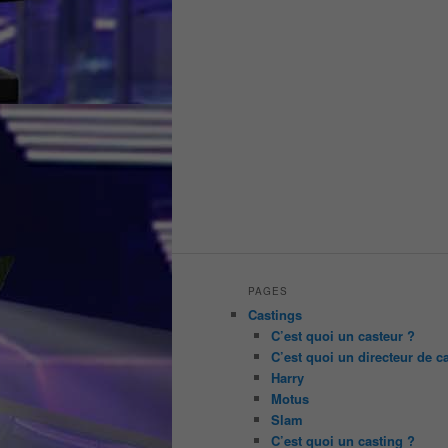
PAGES
Castings
C’est quoi un casteur ?
C’est quoi un directeur de c
Harry
Motus
Slam
C’est quoi un casting ?