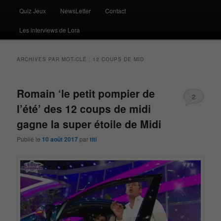
Quiz Jeux
NewsLetter
Contact
Les interviews de Lora
ARCHIVES PAR MOT-CLÉ :
12 COUPS DE MID
Romain ‘le petit pompier de
2
l’été’ des 12 coups de midi
gagne la super étoile de Midi
Publié le
10 août 2017
par
titi