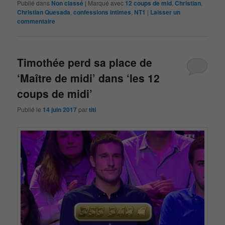
Publié dans
Non classé
|
Marqué avec
12 coups de mid
,
Christian
,
Christian Quesada
,
confessions intimes
,
NT1
|
Laisser un
commentaire
Timothée perd sa place de
‘Maître de midi’ dans ‘les 12
coups de midi’
Publié le
14 juin 2017
par
titi