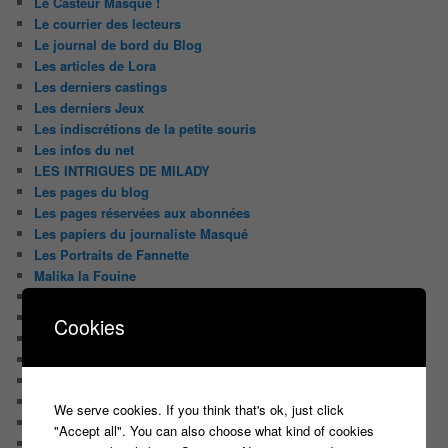
Le Casteur Masqué !
Le courrier des lecteurs
Le journal de bord du Blog
Les articles de Lora
Les derniers castings
Les derniers Jeux
Les indiscrétions de la petite souris
Les infos du net
LES INTRIGUES DE MILADY
Les pages du blog
Les pages réservées aux abonnées
Les papiers du journaliste Masqué
Les Portraits de Fannette
Malika la Fouine
Non classé
On a testé pour vous
Cookies
Public aux enregistrements
Quizz et jeux
Sondages
Top Infojeuxtv
We serve cookies. If you think that's ok, just click
uncategorized
"Accept all". You can also choose what kind of cookies
Vous avez la parole