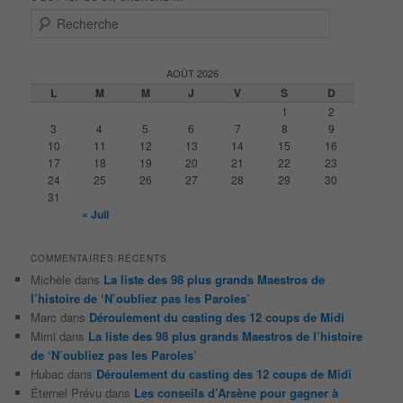
R
e
c
h
AOÛT 2026
e
L
M
M
J
V
S
D
r
1
2
c
3
4
5
6
7
8
9
h
10
11
12
13
14
15
16
e
17
18
19
20
21
22
23
24
25
26
27
28
29
30
31
« Juil
COMMENTAIRES RÉCENTS
Michèle
dans
La liste des 98 plus grands Maestros de
l’histoire de ‘N’oubliez pas les Paroles’
Marc
dans
Déroulement du casting des 12 coups de Midi
Mimi
dans
La liste des 98 plus grands Maestros de l’histoire
de ‘N’oubliez pas les Paroles’
Hubac
dans
Déroulement du casting des 12 coups de Midi
Éternel Prévu
dans
Les conseils d’Arsène pour gagner à