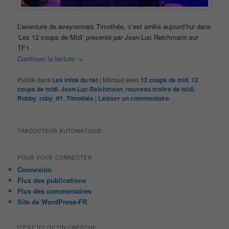
L’aventure de aveyronnais Timothée, c’est arrêté aujourd’hui dans
‘Les 12 coups de Midi’ présenté par Jean-Luc Reichmann sur
TF1
Continuer la lecture
→
Publié dans
Les infos du net
|
Marqué avec
12 coups de mid
,
12
coups de midi
,
Jean-Luc Reichmann
,
nouveau maître de midi
,
Robby
,
roby
,
tf1
,
Timothée
|
Laisser un commentaire
TRADUCTEUR AUTOMATIQUE
POUR VOUS CONNECTER
Connexion
Flux des publications
Flux des commentaires
Site de WordPress-FR
C’EST ICI QU’ON CHERCHE …