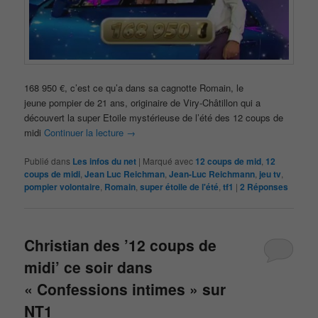
168 950 €, c’est ce qu’a dans sa cagnotte Romain, le
jeune pompier de 21 ans, originaire de Viry-Châtillon qui a
découvert la super Etoile mystérieuse de l’été des 12 coups de
midi
Continuer la lecture
→
Publié dans
Les infos du net
|
Marqué avec
12 coups de mid
,
12
coups de midi
,
Jean Luc Reichman
,
Jean-Luc Reichmann
,
jeu tv
,
pompier volontaire
,
Romain
,
super étoile de l'été
,
tf1
|
2
Réponses
Christian des ’12 coups de
midi’ ce soir dans
« Confessions intimes » sur
NT1