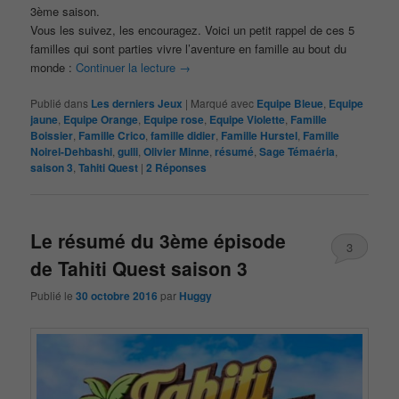
3ème saison.
Vous les suivez, les encouragez. Voici un petit rappel de ces 5
familles qui sont parties vivre l’aventure en famille au bout du
monde :
Continuer la lecture
→
Publié dans
Les derniers Jeux
|
Marqué avec
Equipe Bleue
,
Equipe
jaune
,
Equipe Orange
,
Equipe rose
,
Equipe Violette
,
Famille
Boissier
,
Famille Crico
,
famille didier
,
Famille Hurstel
,
Famille
Noirel-Dehbashi
,
gulli
,
Olivier Minne
,
résumé
,
Sage Témaéria
,
saison 3
,
Tahiti Quest
|
2
Réponses
Le résumé du 3ème épisode
3
de Tahiti Quest saison 3
Publié le
30 octobre 2016
par
Huggy