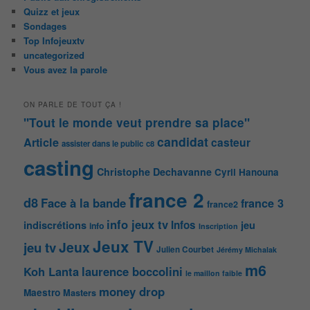
Quizz et jeux
Sondages
Top Infojeuxtv
uncategorized
Vous avez la parole
ON PARLE DE TOUT ÇA !
"Tout le monde veut prendre sa place"
candidat
Article
casteur
assister dans le public
c8
casting
Christophe Dechavanne
Cyril Hanouna
france 2
d8
Face à la bande
france 3
france2
info jeux tv
Infos
indiscrétions
jeu
info
Inscription
Jeux TV
Jeux
jeu tv
Julien Courbet
Jérémy Michalak
m6
Koh Lanta
laurence boccolini
le maillon faible
money drop
Maestro
Masters