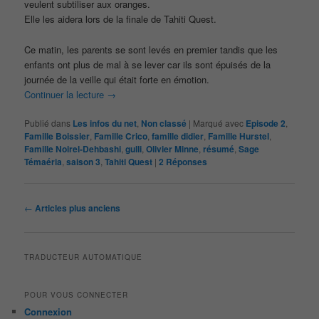
veulent subtiliser aux oranges.
Elle les aidera lors de la finale de Tahiti Quest.
Ce matin, les parents se sont levés en premier tandis que les
enfants ont plus de mal à se lever car ils sont épuisés de la
journée de la veille qui était forte en émotion.
Continuer la lecture
→
Publié dans
Les infos du net
,
Non classé
|
Marqué avec
Episode 2
,
Famille Boissier
,
Famille Crico
,
famille didier
,
Famille Hurstel
,
Famille Noirel-Dehbashi
,
gulli
,
Olivier Minne
,
résumé
,
Sage
Témaéria
,
saison 3
,
Tahiti Quest
|
2
Réponses
Navigation
←
Articles plus anciens
des
articles
TRADUCTEUR AUTOMATIQUE
POUR VOUS CONNECTER
Connexion