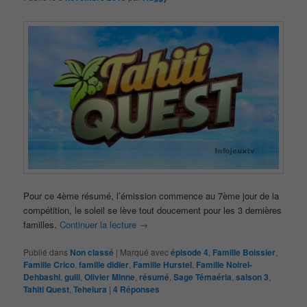
Pour ce 4ème résumé, l’émission commence au 7ème jour de la
compétition, le soleil se lève tout doucement pour les 3 dernières
familles.
Continuer la lecture
→
Publié dans
Non classé
|
Marqué avec
épisode 4
,
Famille Boissier
,
Famille Crico
,
famille didier
,
Famille Hurstel
,
Famille Noirel-
Dehbashi
,
gulli
,
Olivier Minne
,
résumé
,
Sage Témaéria
,
saison 3
,
Tahiti Quest
,
Teheiura
|
4
Réponses