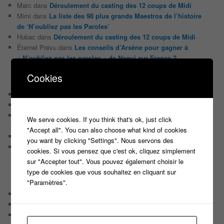
Marc
dans
Déroulement du casting des 12 coups de Midi
Mimi
dans
La liste des 98 plus grands Maestros de l’histoire
de ‘N’oubliez pas les Paroles’
Hubac
dans
Déroulement du casting des 12 coups de Midi
Éternel Prévu
dans
Les conseils d’Arsène pour gagner à
« N’oubliez pas les paroles » de Nagui sur France 2
Cookies
ARTICLES RÉCENTS
Casting Ouvert Pour le nouveau jeu de Jarry ‘The Imposter’
Nouveau casting, nouveau jeu TV produit par Fremantle
Casting pour un nouveau jeu de Culture générale animé par
We serve cookies. If you think that's ok, just click
Bruno Guillon sur La 2
"Accept all". You can also choose what kind of cookies
Casting pour une nouvelle émission Tv de Brocante
you want by clicking "Settings". Nous servons des
Participez en binôme à un nouveau JEU MUSICAL et tentez
cookies. Si vous pensez que c'est ok, cliquez simplement
de remporter 10 000 EUROS
sur "Accepter tout". Vous pouvez également choisir le
type de cookies que vous souhaitez en cliquant sur
"Paramètres".
CATÉGORIES
Audiences
Carte Blanche à …
Détournement du jour