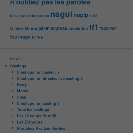
n'oubliez pas les paroles
nagui
noplp
nrj12
N'oubliez pas les paroles
tf1
pékin express
Olivier Minne
révélation
TLMVPSP
tournage
tv
W9
PAGES
Castings
C’est quoi un casteur ?
C’est quoi un directeur de casting ?
Harry
Motus
Slam
C’est quoi un casting ?
Tous les castings
Les 12 coups de midi
Les Z’Amours
N’oubliez Pas Les Paroles