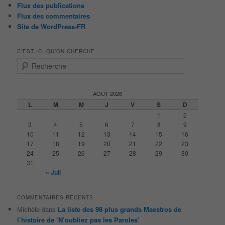
Flux des publications
Flux des commentaires
Site de WordPress-FR
C’EST ICI QU’ON CHERCHE …
R
e
c
h
AOÛT 2026
e
L
M
M
J
V
S
D
r
1
2
c
3
4
5
6
7
8
9
h
10
11
12
13
14
15
16
e
17
18
19
20
21
22
23
24
25
26
27
28
29
30
31
« Juil
COMMENTAIRES RÉCENTS
Michèle
dans
La liste des 98 plus grands Maestros de
l’histoire de ‘N’oubliez pas les Paroles’