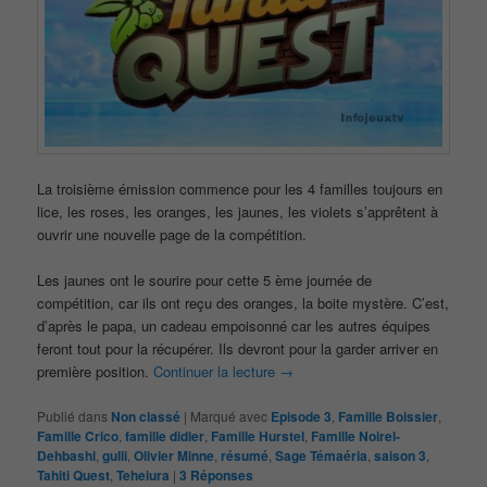
La troisième émission commence pour les 4 familles toujours en
lice, les roses, les oranges, les jaunes, les violets s’apprêtent à
ouvrir une nouvelle page de la compétition.
Les jaunes ont le sourire pour cette 5 ème journée de
compétition, car ils ont reçu des oranges, la boite mystère. C’est,
d’après le papa, un cadeau empoisonné car les autres équipes
feront tout pour la récupérer. Ils devront pour la garder arriver en
première position.
Continuer la lecture
→
Publié dans
Non classé
|
Marqué avec
Episode 3
,
Famille Boissier
,
Famille Crico
,
famille didier
,
Famille Hurstel
,
Famille Noirel-
Dehbashi
,
gulli
,
Olivier Minne
,
résumé
,
Sage Témaéria
,
saison 3
,
Tahiti Quest
,
Teheiura
|
3
Réponses