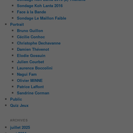
Sondage Koh Lanta 2016
Face à la Bande
Sondage Le Maillon Faible
Portrait
Bruno Guillon
Cécilie Conhoc
Christophe Dechavanne
Damien Thévenot
Elodie Gossuin
Julien Courbet
Laurence Boccolini
Nagui Fam
Olivier MINNE
Patrice Laffont
Sandrine Corman
Public
Quiz Jeux
ARCHIVES
juillet 2025