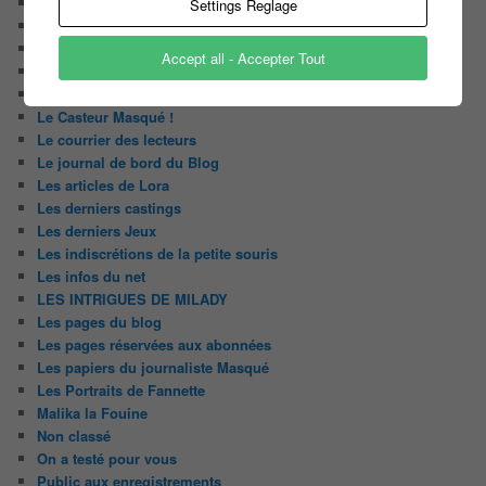
Enquête
Settings Reglage
Huggy les bons tuyaux
L'analyse de Javier
Accept all - Accepter Tout
La chroniquette du Matin
Le Candidat Masqué
Le Casteur Masqué !
Le courrier des lecteurs
Le journal de bord du Blog
Les articles de Lora
Les derniers castings
Les derniers Jeux
Les indiscrétions de la petite souris
Les infos du net
LES INTRIGUES DE MILADY
Les pages du blog
Les pages réservées aux abonnées
Les papiers du journaliste Masqué
Les Portraits de Fannette
Malika la Fouine
Non classé
On a testé pour vous
Public aux enregistrements