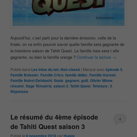
Aujourd’hui, c’est parti pour la dernière émission, celle de la
finale, on va enfin pouvoir savoir quelle famille sera gagnante de
la troisième saison de Tahiti Quest. La famille rose sera t elle
gagnante, ou bien la famille orange ?
Continuer la lecture
→
Publié dans
Les infos du net
,
Non classé
|
Marqué avec
épisode 5
,
Famille Boissier
,
Famille Crico
,
famille didier
,
Famille Hurstel
,
Famille Noirel-Dehbashi
,
finale
,
gagnant
,
gulli
,
Olivier Minne
,
résumé
,
Sage Témaéria
,
saison 3
,
Tahiti Quest
,
Teheiura
|
3
Réponses
Le résumé du 4ème épisode
4
de Tahiti Quest saison 3
Publié le
6 novembre 2016
par
Huggy