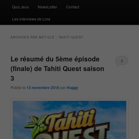
Quiz Jeux
NewsLetter
Contact
Les interviews de Lora
ARCHIVES PAR MOT-CLÉ :
TAHITI QUEST
Le résumé du 5ème épisode
3
(finale) de Tahiti Quest saison
3
Publié le
13 novembre 2016
par
Huggy