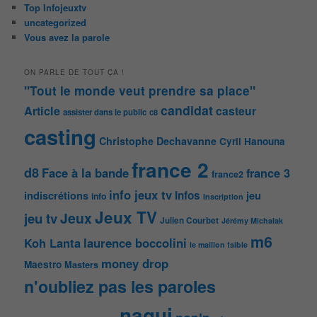
Top Infojeuxtv
uncategorized
Vous avez la parole
ON PARLE DE TOUT ÇA !
"Tout le monde veut prendre sa place"
candidat
Article
casteur
assister dans le public
c8
casting
Christophe Dechavanne
Cyril Hanouna
france 2
d8
Face à la bande
france 3
france2
info jeux tv
Infos
indiscrétions
jeu
info
Inscription
Jeux TV
Jeux
jeu tv
Julien Courbet
Jérémy Michalak
m6
Koh Lanta
laurence boccolini
le maillon faible
money drop
Maestro
Masters
n'oubliez pas les paroles
nagui