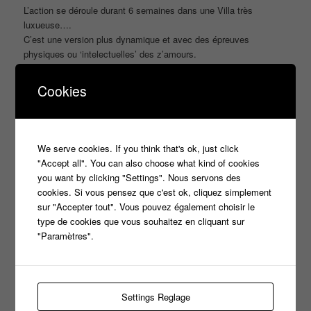
L’action se déroule durant 6 semaines dans une Villa très
luxueuse….
C’est une version plus dynamique et avec des épreuves
physiques ou ‘intelectuelles’ des z’amours.
Mais plutôt que de longues phrases regardez la vidéo
Cookies
We serve cookies. If you think that's ok, just click
"Accept all". You can also choose what kind of cookies
Your settings may be preventing you from seeing this
you want by clicking "Settings". Nous servons des
content. Most likely you have Experience turned off. Vos
cookies. Si vous pensez que c'est ok, cliquez simplement
paramètres peuvent vous empêcher de voir ce contenu.
sur "Accepter tout". Vous pouvez également choisir le
Vous avez très probablement désactivé l'expérience.
type de cookies que vous souhaitez en cliquant sur
"Paramètres".
Review your settings - Vérifiez vos paramètres
Settings Reglage