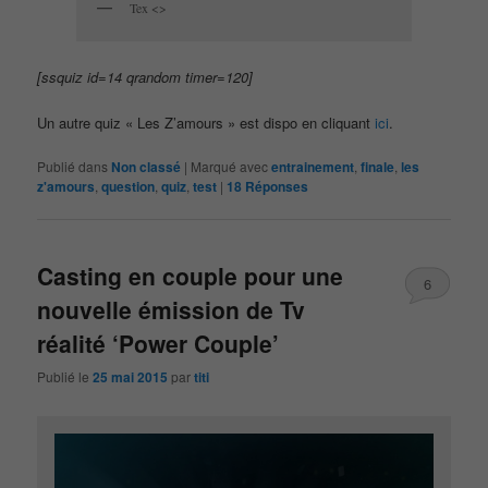
Tex <>
[ssquiz id=14 qrandom timer=120]
Un autre quiz « Les Z’amours » est dispo en cliquant
ici
.
Publié dans
Non classé
|
Marqué avec
entrainement
,
finale
,
les
z'amours
,
question
,
quiz
,
test
|
18
Réponses
Casting en couple pour une
6
nouvelle émission de Tv
réalité ‘Power Couple’
Publié le
25 mai 2015
par
titi