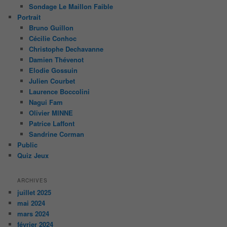
Sondage Le Maillon Faible
Portrait
Bruno Guillon
Cécilie Conhoc
Christophe Dechavanne
Damien Thévenot
Elodie Gossuin
Julien Courbet
Laurence Boccolini
Nagui Fam
Olivier MINNE
Patrice Laffont
Sandrine Corman
Public
Quiz Jeux
ARCHIVES
juillet 2025
mai 2024
mars 2024
février 2024