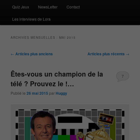
Quiz Jeux
NewsLetter
Contact
Les interviews de Lora
ARCHIVES MENSUELLES :
MAI 2015
Navigation
←
Articles plus anciens
Articles plus récents
→
des
articles
Êtes-vous un champion de la
7
télé ? Prouvez le !…
Publié le
26 mai 2015
par
Huggy