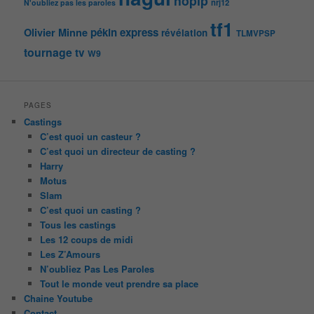
noplp
nrj12
N'oubliez pas les paroles
tf1
pékin express
Olivier Minne
révélation
TLMVPSP
tournage
tv
W9
PAGES
Castings
C’est quoi un casteur ?
C’est quoi un directeur de casting ?
Harry
Motus
Slam
C’est quoi un casting ?
Tous les castings
Les 12 coups de midi
Les Z’Amours
N’oubliez Pas Les Paroles
Tout le monde veut prendre sa place
Chaine Youtube
Contact