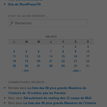
Site de WordPress-FR
C’EST ICI QU’ON CHERCHE …
R
e
c
h
MAI 2015
e
L
M
M
J
V
S
D
r
1
2
3
c
4
5
6
7
8
9
10
h
11
12
13
14
15
16
17
e
18
19
20
21
22
23
24
25
26
27
28
29
30
31
« Avr
Juin »
COMMENTAIRES RÉCENTS
Michèle
dans
La liste des 98 plus grands Maestros de
l’histoire de ‘N’oubliez pas les Paroles’
Marc
dans
Déroulement du casting des 12 coups de Midi
Mimi
dans
La liste des 98 plus grands Maestros de l’histoire