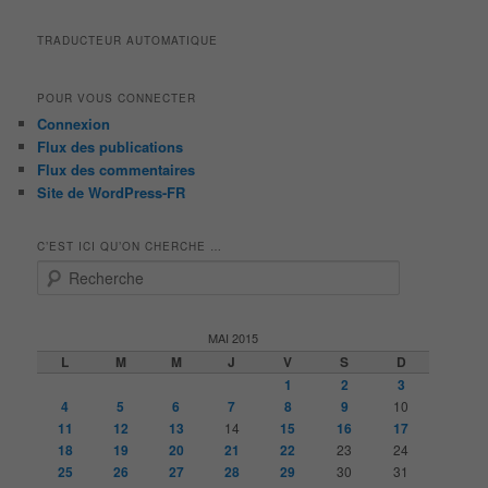
TRADUCTEUR AUTOMATIQUE
POUR VOUS CONNECTER
Connexion
Flux des publications
Flux des commentaires
Site de WordPress-FR
C’EST ICI QU’ON CHERCHE …
R
e
c
h
MAI 2015
e
L
M
M
J
V
S
D
r
1
2
3
c
4
5
6
7
8
9
10
h
11
12
13
14
15
16
17
e
18
19
20
21
22
23
24
25
26
27
28
29
30
31