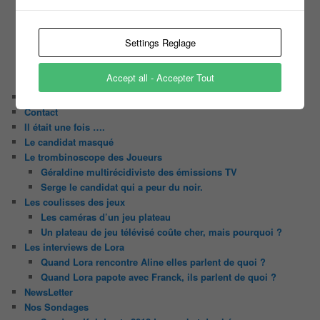
C’est quoi un casting ?
Tous les castings
Les 12 coups de midi
Settings Reglage
Les Z’Amours
N’oubliez Pas Les Paroles
Accept all - Accepter Tout
Tout le monde veut prendre sa place
Chaine Youtube
Contact
Il était une fois ….
Le candidat masqué
Le trombinoscope des Joueurs
Géraldine multirécidiviste des émissions TV
Serge le candidat qui a peur du noir.
Les coulisses des jeux
Les caméras d’un jeu plateau
Un plateau de jeu télévisé coûte cher, mais pourquoi ?
Les interviews de Lora
Quand Lora rencontre Aline elles parlent de quoi ?
Quand Lora papote avec Franck, ils parlent de quoi ?
NewsLetter
Nos Sondages