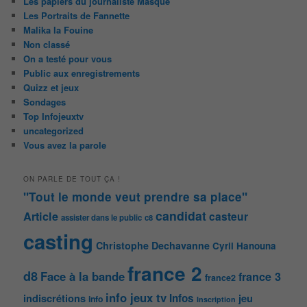
Les papiers du journaliste Masqué
Les Portraits de Fannette
Malika la Fouine
Non classé
On a testé pour vous
Public aux enregistrements
Quizz et jeux
Sondages
Top Infojeuxtv
uncategorized
Vous avez la parole
ON PARLE DE TOUT ÇA !
"Tout le monde veut prendre sa place"
candidat
Article
casteur
assister dans le public
c8
casting
Christophe Dechavanne
Cyril Hanouna
france 2
d8
Face à la bande
france 3
france2
info jeux tv
Infos
indiscrétions
jeu
info
Inscription