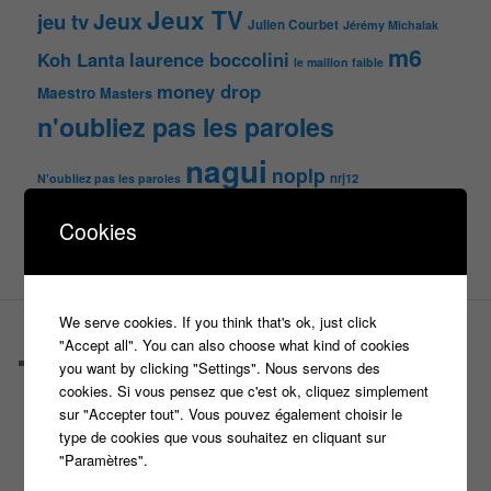
Jeux TV
Jeux
jeu tv
Julien Courbet
Jérémy Michalak
m6
Koh Lanta
laurence boccolini
le maillon faible
money drop
Maestro
Masters
n'oubliez pas les paroles
nagui
noplp
nrj12
N'oubliez pas les paroles
tf1
pékin express
Olivier Minne
révélation
Cookies
TLMVPSP
tournage
tv
W9
We serve cookies. If you think that's ok, just click
PAGES
"Accept all". You can also choose what kind of cookies
Castings
you want by clicking "Settings". Nous servons des
C’est quoi un casteur ?
cookies. Si vous pensez que c'est ok, cliquez simplement
C’est quoi un directeur de casting ?
sur "Accepter tout". Vous pouvez également choisir le
Harry
type de cookies que vous souhaitez en cliquant sur
Motus
"Paramètres".
Slam