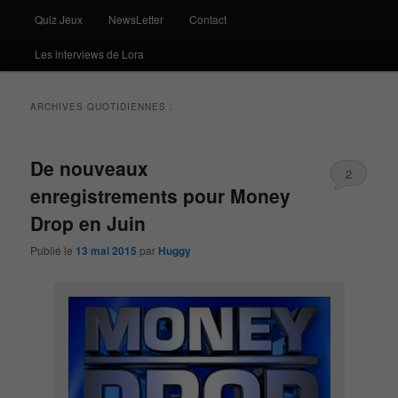
Quiz Jeux
NewsLetter
Contact
Les interviews de Lora
ARCHIVES QUOTIDIENNES :
De nouveaux
2
enregistrements pour Money
Drop en Juin
Publié le
13 mai 2015
par
Huggy